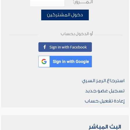
الـمـــــرور:
دخول المشتركين
أو الدخول بحساب
استرجاع الرمز السري
تسجيل عضو جديد
إعادة تفعيل حساب
البث المباشر