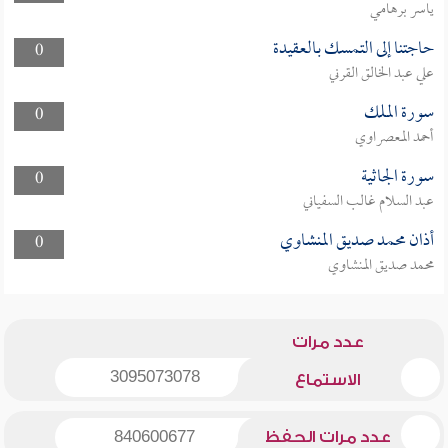
ياسر برهامي
حاجتنا إلى التمسك بالعقيدة
0
علي عبد الخالق القرني
سورة الملك
0
أحمد المعصراوي
سورة الجاثية
0
عبد السلام غالب السفياني
أذان محمد صديق المنشاوي
0
محمد صديق المنشاوي
عدد مرات
3095073078
الاستماع
عدد مرات الحفظ
840600677