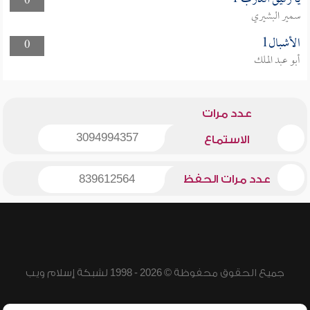
0
سمير البشيري
الأشبال1
0
أبو عبد الملك
عدد مرات
3094994357
الاستماع
عدد مرات الحفظ
839612564
جميع الحقوق محفوظة © 2026 - 1998 لشبكة إسلام ويب