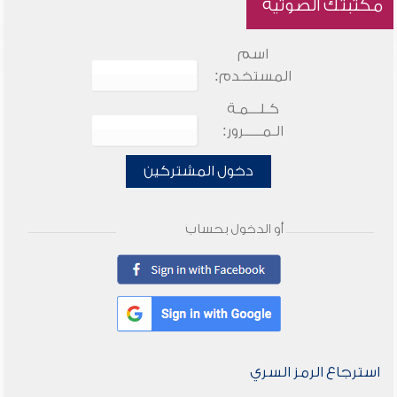
مكتبتك الصوتية
اسم
المستخدم:
كـلـــمـة
الـمـــــرور:
دخول المشتركين
أو الدخول بحساب
استرجاع الرمز السري