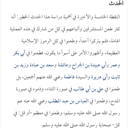
الحدث
النقطة الخامسة والأخيرة في أهمية دراسة هذا الحدث الخطير: أنه
كثر طعن المستشرقين وأتباعهم في كل من شارك في هذه العملية
الهامة، فلم يتركوا أحداً، وطعنوا في كل الرموز الإسلامية
العظيمة، وأظهروا الأمر على أسوأ ما يكون، فطعنوا في
أبي بكر
و
عمر
و
أبي عبيدة بن الجراح
و
عائشة
و
سعد بن عبادة
و
زيد بن
ثابت
و
أبي هريرة
والسيدة
فاطمة
رضي الله عنهم أجمعين، بل
طعنوا في
علي بن أبي طالب
في صورة الثناء، وذموه في صورة
المدح، وطعنوا في
العباس بن عبد المطلب
رضي الله عنه عم
رسول الله صلى الله عليه وسلم، وطعنوا في معظم -أو قل: في
كل- صحابة رسول الله صلى الله عليه وسلم.