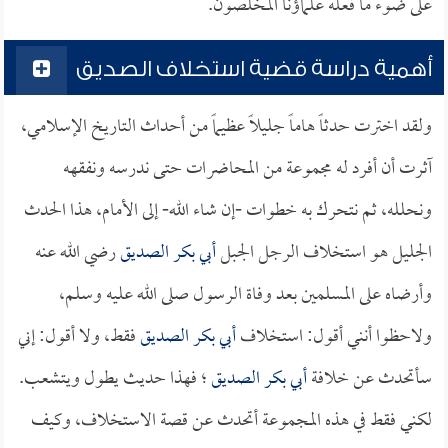
على ضوء ما فعله علماؤنا المخلصون.
أهمية دراسة قضية استخلاف الصديق
ولقد اخترت حدثاً هاماً جليلاً عظيماً من أحداث التاريخ الإسلامي،
آثرت أن أفرد له مجموعة من المحاضرات حتى ندرسه ونفقهه
ونحلله، ثم نتحرك به خطوات -إن شاء الله- إلى الأمام، هذا الحدث
الجليل هو استخلاف الرجل الجبل
أبي بكر الصديق
رضي الله عنه
وأرضاه على المسلمين بعد وفاة الرسول صلى الله عليه وسلم،
ولاحظوا أنني أقول: استخلاف
أبي بكر الصديق
فقط، ولا أقول: إني
سأتحدث عن خلافة
أبي بكر الصديق
؛ فهذا حديث يطول ويتشعب.
لكني فقط في هذه المجموعة أتحدث عن قصة الاستخلاف، وكيف