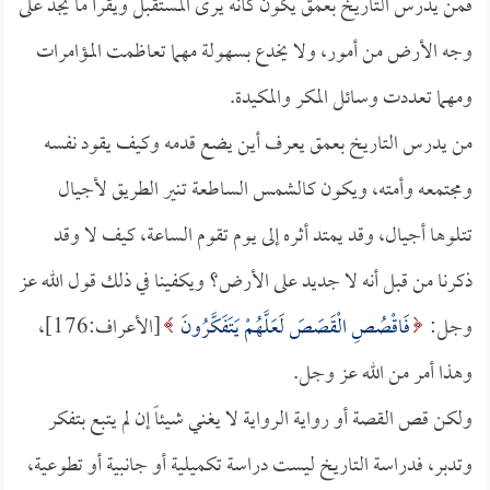
فمن يدرس التاريخ بعمق يكون كأنه يرى المستقبل ويقرأ ما يجد على
وجه الأرض من أمور، ولا يخدع بسهولة مهما تعاظمت المؤامرات
ومهما تعددت وسائل المكر والمكيدة.
من يدرس التاريخ بعمق يعرف أين يضع قدمه وكيف يقود نفسه
ومجتمعه وأمته، ويكون كالشمس الساطعة تنير الطريق لأجيال
تتلوها أجيال، وقد يمتد أثره إلى يوم تقوم الساعة، كيف لا وقد
ذكرنا من قبل أنه لا جديد على الأرض؟ ويكفينا في ذلك قول الله عز
وجل:
فَاقْصُصِ الْقَصَصَ لَعَلَّهُمْ يَتَفَكَّرُونَ
[الأعراف:176]،
وهذا أمر من الله عز وجل.
ولكن قص القصة أو رواية الرواية لا يغني شيئاً إن لم يتبع بتفكر
وتدبر، فدراسة التاريخ ليست دراسة تكميلية أو جانبية أو تطوعية،