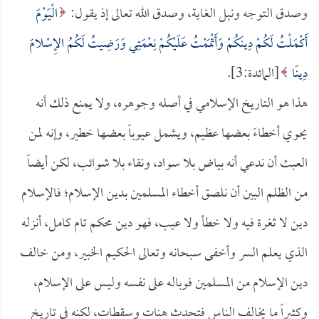
وصدق التوجه ونبل الغاية، وصدق الله تعالى إذ يقول:
الْيَوْمَ
أَكْمَلْتُ لَكُمْ دِينَكُمْ وَأَتْمَمْتُ عَلَيْكُمْ نِعْمَتِي وَرَضِيتُ لَكُمُ الإِسْلامَ
دِينًا
[المائدة:3].
هذا هو التاريخ الإسلامي في أصله وجوهره، ولا يمنع ذلك أنه
يحوي أخطاءً بعضها عظيم، ويشمل عيوباً بعضها خطير، وإنه لمن
العبث أن ندعي أنه بياض بلا سواد، ونقاء بلا شوائب، لكن أيضاً
من الظلم البين أن نلصق أخطاء المسلمين بدين الإسلام؛ فالإسلام
دين لا ثغرة فيه ولا خطأ ولا عيب، فهو دين محكم تام كامل، أنزله
الذي يعلم السر وأخفى سبحانه وتعالى الحكيم الخبير، ومن خالف
دين الإسلام من المسلمين فوباله على نفسه وليس على الإسلام،
وكثيراً ما يخالف الناس فتحدث هنات وسقطات، لكنه في تاريخ