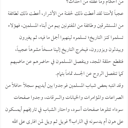
من أحكام وما عقله من أحداث؟
عجباً لأمتنا لقد أعطت ذلك لحفنة من الأشرار، أعطت ذلك لطائفة
من المستشرقين وطائفة من المفتونين بهم من أبناء المسلمين، فهؤلاء
تسلموا كنز التاريخ؛ تسلموه لينهبوا أجمل ما فيه، ثم يغيرون
ويبدلون ويزورون، فيخرج التاريخ إلينا مسخاً مشوهاً عجيباً،
فتقطع حلقة المجد، وينفصل المسلمون في حاضرهم عن ماضيهم
كما تنفصل الروح عن الجسد تماماً بتمام.
وقد انتبه بعض شباب المسلمين فوجدوا بين أيديهم سجلاً حافلاً من
الصراعات والمؤامرات والخيانات والسرقات، وجدوا صفحات
سوداء تتلوها صفحات أسود، واحتار الشباب في تاريخهم أيمسكون
على هون أم يدسونه في التراب؟ فويل ثم ويل لمن افترى على الله