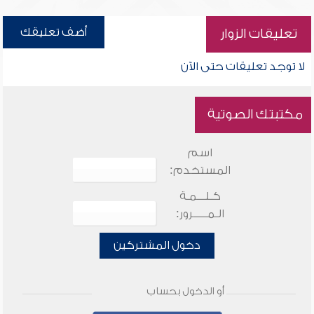
أضف تعليقك
تعليقات الزوار
لا توجد تعليقات حتى الآن
مكتبتك الصوتية
اسم
المستخدم:
كـلـــمـة
الـمـــــرور:
دخول المشتركين
أو الدخول بحساب