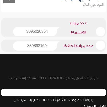
السيد متولي العال
عدد مرات
3095020354
الاستماع
عدد مرات الحفظ
839892169
جميع الحقوق محفوظة © 2026 - 1998 لشبكة إسلام ويب
وثيقة الخصوصية
اتفاقية الخدمة
اتصل بنا
من نحن
لغات الموقع: