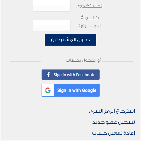
المستخدم:
كـلـــمـة
الـمـــــرور:
دخول المشتركين
أو الدخول بحساب
استرجاع الرمز السري
تسجيل عضو جديد
إعادة تفعيل حساب