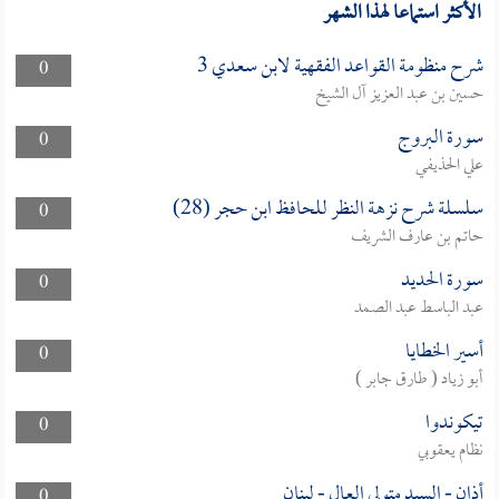
الأكثر استماعا لهذا الشهر
شرح منظومة القواعد الفقهية لابن سعدي 3
0
حسين بن عبد العزيز آل الشيخ
سورة البروج
0
علي الحذيفي
سلسلة شرح نزهة النظر للحافظ ابن حجر (28)
0
حاتم بن عارف الشريف
سورة الحديد
0
عبد الباسط عبد الصمد
أسير الخطايا
0
أبو زياد ( طارق جابر )
تيكوندوا
0
نظام يعقوبي
أذان - السيد متولي العال - لبنان
0