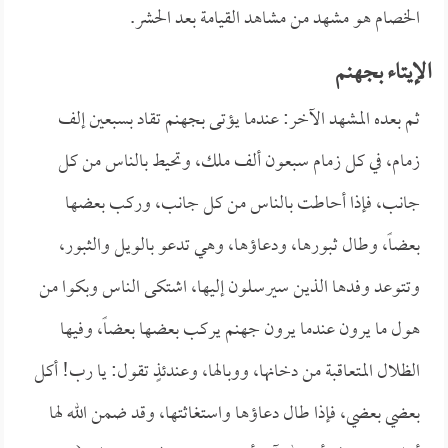
الخصام هو مشهد من مشاهد القيامة بعد الحشر.
الإيتاء بجهنم
ثم بعده المشهد الآخر: عندما يؤتى بجهنم تقاد بسبعين إلف
زمام، في كل زمام سبعون ألف ملك، وتحيط بالناس من كل
جانب، فإذا أحاطت بالناس من كل جانب، وركب بعضها
بعضاً، وطال ثبورها، ودعاؤها، وهي تدعو بالويل والثبور،
وتتوعد وفدها الذين سيرسلون إليها، اشتكى الناس وبكوا من
هول ما يرون عندما يرون جهنم يركب بعضها بعضاً، وفيها
الظلال المتعاقبة من دخانها، ووبالها، وعندئذٍ تقول: يا رب! أكل
بعضي بعضي، فإذا طال دعاؤها واستغاثتها، وقد ضمن الله لها