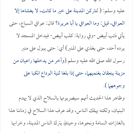
عليه وسلم: (
لتتركن المدينة على خير ما كانت، لا يغشاها إلا
العوافي، قيل: وما العوافي يا
أبا هريرة
؟ قال: عوافي السباع، حتى
يأتي ذئب أبيض -وفي رواية: كلب أبيض- فيدخل المسجد لا
يرده أحد، حتى يغذي على المنبر) أي: حتى يبول على منبر
رسول الله صلى الله عليه وسلم (
وآخر من يدخلها راعيان من
مزينة ينعقان بغنميهما، حتى إذا بلغا ثنية الوداع انكبا على
وجوههما
).
وظاهر هذا الحديث أنهم سيضربونها بالسلاح الذي لا يهدم
البنيان، ولكنه يهلك الناس، وقد عرف هذا السلاح في زماننا هذا
بالغازات السامة ونحوها، وحينئذٍ يترك الناس المدينة، وخرابها