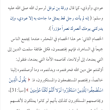
عودي وأوذي، كما قال
ورقة بن نوفل
لرسول الله صلى الله عليه
وسلم: (
إنه لم يأت رجل قط بمثل ما جاءت به إلا عودي، وإن
يدركني يومك أنصرك نصراً مؤزراً
).
الخصام الثاني: هو هذا الخصام في المحشر، عندما يجتمع الناس
جميعاً في الساهرة، فإنهم يختصمون، فكل طائفة سلمت الدين إلى
التي بعدها، إلى أولادها، تخاصمه الأمة التي بعدها، فتقول:
أؤتمنتم على دين الله فحرفتموه، وبدلتموه، وما أوصلتموه إلينا
خالصاً، ويختصم المستضعفون والمستكبرون، فـ:
يَقُولُ الَّذِينَ
اسْتُضْعِفُوا لِلَّذِينَ اسْتَكْبَرُوا لَوْلا أَنْتُمْ لَكُنَّا مُؤْمِنِينَ
[سبأ:31]،
ويخاصمهم المستكبرون كذلك بأنهم لو كانوا يملكون لأنفسهم