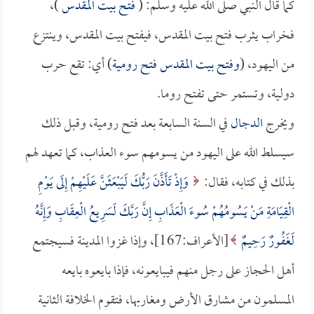
كما قال النبي صلى الله عليه وسلم: (
فتح بيت المقدس
)،
فخراب يثرب فتح بيت المقدس، فيفتح بيت المقدس، وينتزع
من اليهود، (
وفتح بيت المقدس فتح رومية
) أي: تقع حرب
دولية، وتستمر حتى تفتح روما.
ويخرج
الدجال
في السنة السابعة بعد فتح رومية، وقبل ذلك
سيسلط الله على اليهود من يسومهم سوء العذاب، كما تعهد لهم
بذلك في كتابه، فقال:
وَإِذْ تَأَذَّنَ رَبُّكَ لَيَبْعَثَنَّ عَلَيْهِمْ إِلَى يَوْمِ
الْقِيَامَةِ مَنْ يَسُومُهُمْ سُوءَ الْعَذَابِ إِنَّ رَبَّكَ لَسَرِيعُ الْعِقَابِ وَإِنَّهُ
لَغَفُورٌ رَحِيمٌ
[الأعراف:167]، وإذا غزوا المدينة فسيجتمع
أهل الحجاز على رجل منهم فيبايعونه، فإذا بايعوه بايعه
المسلمون من مشارق الأرض ومغاربها، فتقوم الخلافة الثانية