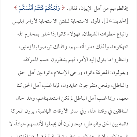
يخالطونهم من أهل الإيمان، فقال:
وَلَكِنَّكُمْ فَتَنْتُمْ أَنْفُسَكُمْ
[الحديد:14]، فأول الاستجابة للفتن الاستجابة لأوامر ابليس
واتباع خطوات الشيطان، فهؤلاء كانوا إذا خلوا بمحارم الله
انتهكوها، ولذلك فتنوا أنفسهم، وكذلك تربصوا بالمؤمنين،
وانتظروا ما يئول إليه الأمر، فهم ينتظرون حسم المعركة،
ويقولون: المعركة دائرة، ورحى الإسلام دائرة بين أهل الحق
والباطل، ونحن متفرجون محايدون، فإذا غلب أهل الحق كنا
معهم، وإذا غلب أهل الباطل لم نكن استعديناهم، وهذا حال
المنافقين في وقتنا هذا، وفي سائر الأوقات الماضية، يرون المعركة
قائمة بين الحق والباطل، فيحاولون أن يجعلوا لأنفسهم حياداً، لا