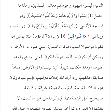
الثانية، ليسوء اليهود وجوهكم معاشر المسلمين، وهذا ما
حصل: (( لِيَسُوءُوا وُجُوهَكُمْ وَلِيَدْخُلُوا المَسْجِدَ )) وهو
المسجد الأقصى، (( كَمَا دَخَلُوهُ أَوَّلَ مَرَّةٍ وَلِيُتَبِّرُوا )) أي: يفسدوا
ويهلكوا
مَا عَلَوْا تَتْبِيرًا
[الإسراء:7]، فـ(ما) هنا: يمكن أن
تكون موصولاً اسمياً، فيكون المعنى: الذي علوه من الأرض،
ويمكن أن تكون حرفاً مصدرياً، فيكون المعنى: وليتبروا مدة
علوهم، ومدة حكمهم تتبيراً، أي: ليفسدوا في الأرض إفساداً
مدة بقاء ملكهم، وإذا أراد الله إهلاك دولتهم، فإنهم سيحاولون
غزو البلاد المقدسة، فيغزون المدينة المشرفة، وإذا فعلوا
فسيخرج أهل المدينة منها، فيتركونها على خير ما كانت، لا
يغشها إلا العوافي، كما أخبر بذلك الصادق المصدوق صلى الله