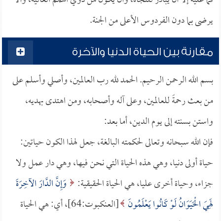
فما عليه إلا أن يبادر للنجاة، وأن يكون من ذوي الهمم العالية، وألا
يرضى بما دون الفردوس الأعلى من الجنة.
مقارنة بين الحياة الدنيا والآخرة
بسم الله الرحمن الرحيم. الحمد لله رب العالمين، وأصلي وأسلم على
من بعث رحمةً للعالمين، وعلى آله وأصحابه، ومن اهتدى بهديه،
واستن بسنته إلى يوم الدين، أما بعد:
فإن الله سبحانه وتعالى لحكمته البالغة، جعل لهذا الكون حياتين:
حياة أولى دنيا، وهي هذه الحياة التي نحن فيها، وهي دار عمل ولا
جزاء، وحياة أخرى عليا، هي الحياة الحقيقية:
وَإِنَّ الدَّارَ الآخِرَةَ
لَهِيَ الْحَيَوَانُ لَوْ كَانُوا يَعْلَمُونَ
[العنكبوت:64]، أي: هي الحياة