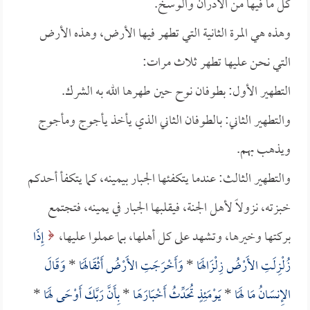
كل ما فيها من الأدران والوسخ.
وهذه هي المرة الثانية التي تطهر فيها الأرض، وهذه الأرض
التي نحن عليها تطهر ثلاث مرات:
التطهير الأول: بطوفان نوح حين طهرها الله به الشرك.
والتطهير الثاني: بالطوفان الثاني الذي يأخذ يأجوج ومأجوج
ويذهب بهم.
والتطهير الثالث: عندما يتكفئها الجبار بيمينه، كما يتكفأ أحدكم
خبزته، نزولاً لأهل الجنة، فيقلبها الجبار في يمينه، فتجتمع
بركتها وخيرها، وتشهد على كل أهلها، بما عملوا عليها،
إِذَا
زُلْزِلَتِ الأَرْضُ زِلْزَالَهَا
*
وَأَخْرَجَتِ الأَرْضُ أَثْقَالَهَا
*
وَقَالَ
الإِنسَانُ مَا لَهَا
*
يَوْمَئِذٍ تُحَدِّثُ أَخْبَارَهَا
*
بِأَنَّ رَبَّكَ أَوْحَى لَهَا
*