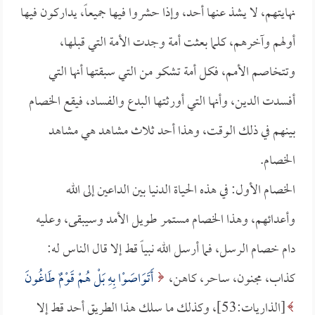
نهايتهم، لا يشذ عنها أحد، وإذا حشروا فيها جميعاً، يداركون فيها
أولهم وآخرهم، كلما بعثت أمة وجدت الأمة التي قبلها،
وتتخاصم الأمم، فكل أمة تشكو من التي سبقتها أنها التي
أفسدت الدين، وأنها التي أورثتها البدع والفساد، فيقع الخصام
بينهم في ذلك الوقت، وهذا أحد ثلاث مشاهد هي مشاهد
الخصام.
الخصام الأول: في هذه الحياة الدنيا بين الداعين إلى الله
وأعدائهم، وهذا الخصام مستمر طويل الأمد وسيبقى، وعليه
دام خصام الرسل، فما أرسل الله نبياً قط إلا قال الناس له:
كذاب، مجنون، ساحر، كاهن،
أَتَوَاصَوْا بِهِ بَلْ هُمْ قَوْمٌ طَاغُونَ
[الذاريات:53]، وكذلك ما سلك هذا الطريق أحد قط إلا