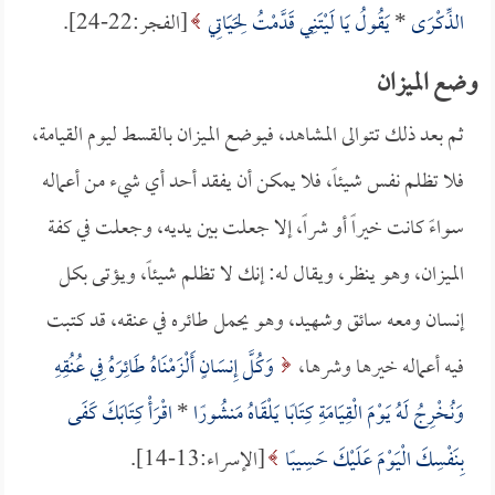
الذِّكْرَى
*
يَقُولُ يَا لَيْتَنِي قَدَّمْتُ لِحَيَاتِي
[الفجر:22-24].
وضع الميزان
ثم بعد ذلك تتوالى المشاهد، فيوضع الميزان بالقسط ليوم القيامة،
فلا تظلم نفس شيئاً، فلا يمكن أن يفقد أحد أي شيء من أعماله
سواءً كانت خيراً أو شراً، إلا جعلت بين يديه، وجعلت في كفة
الميزان، وهو ينظر، ويقال له: إنك لا تظلم شيئاً، ويؤتى بكل
إنسان ومعه سائق وشهيد، وهو يحمل طائره في عنقه، قد كتبت
فيه أعماله خيرها وشرها،
وَكُلَّ إِنسَانٍ أَلْزَمْنَاهُ طَائِرَهُ فِي عُنُقِهِ
وَنُخْرِجُ لَهُ يَوْمَ الْقِيَامَةِ كِتَابًا يَلْقَاهُ مَنشُورًا
*
اقْرَأْ كِتَابَكَ كَفَى
بِنَفْسِكَ الْيَوْمَ عَلَيْكَ حَسِيبًا
[الإسراء:13-14].