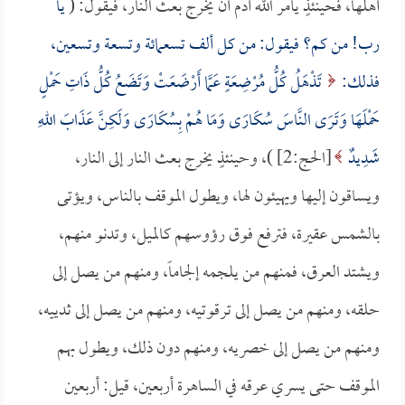
أهلها، فحينئذٍ يأمر الله آدم أن يخرج بعث النار، فيقول: (
يا
رب! من كم؟ فيقول: من كل ألف تسعمائة وتسعة وتسعين،
فذلك:
تَذْهَلُ كُلُّ مُرْضِعَةٍ عَمَّا أَرْضَعَتْ وَتَضَعُ كُلُّ ذَاتِ حَمْلٍ
حَمْلَهَا وَتَرَى النَّاسَ سُكَارَى وَمَا هُمْ بِسُكَارَى وَلَكِنَّ عَذَابَ اللهِ
شَدِيدٌ
[الحج:2] )، وحينئذٍ يخرج بعث النار إلى النار،
ويساقون إليها ويهيئون لها، ويطول الموقف بالناس، ويؤتى
بالشمس عقيرة، فترفع فوق رؤوسهم كالميل، وتدنو منهم،
ويشتد العرق، فمنهم من يلجمه إلجاماً، ومنهم من يصل إلى
حلقه، ومنهم من يصل إلى ترقوتيه، ومنهم من يصل إلى ثدييه،
ومنهم من يصل إلى خصريه، ومنهم دون ذلك، ويطول بهم
الموقف حتى يسري عرقه في الساهرة أربعين، قيل: أربعين