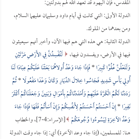
المقدس، فإن اليهود قد تعهد الله لهم بدولتين:
الدولة الأولى: التي كانت في أيام داود وسليمان عليهما السلام،
ومن بعدهما من الملوك.
الدولة الثانية: هي هذه التي هم فيها الآن، وأخبر أنهم سيعيثون
فيها في الأرض، ويفسدون فيها،
لَتُفْسِدُنَّ فِي الأَرْضِ مَرَّتَيْنِ
وَلَتَعْلُنَّ عُلُوًّا كَبِيرًا
*
فَإِذَا جَاءَ وَعْدُ أُولاهُمَا بَعَثْنَا عَلَيْكُمْ عِبَادًا لَنَا
أُولِي بَأْسٍ شَدِيدٍ فَجَاسُوا خِلالَ الدِّيَارِ وَكَانَ وَعْدًا مَفْعُولًا
*
ثُمَّ
رَدَدْنَا لَكُمُ الْكَرَّةَ عَلَيْهِمْ وَأَمْدَدْنَاكُمْ بِأَمْوَالٍ وَبَنِينَ وَجَعَلْنَاكُمْ أَكْثَرَ
نَفِيرًا
*
إِنْ أَحْسَنتُمْ أَحْسَنتُمْ لِأَنفُسِكُمْ وَإِنْ أَسَأْتُمْ فَلَهَا فَإِذَا جَاءَ
وَعْدُ الآخِرَةِ لِيَسُوءُوا وُجُوهَكُمْ
[الإسراء:4-7]، والخطاب
هنا: للمسلمين، (إذا جاء وعد الآخرة) أي: إذا جاء وقت الدولة