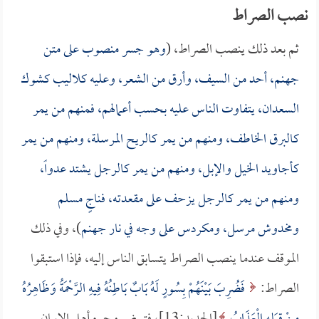
نصب الصراط
ثم بعد ذلك ينصب الصراط، (
وهو جسر منصوب على متن
جهنم، أحد من السيف، وأرق من الشعر، وعليه كلاليب كشوك
السعدان، يتفاوت الناس عليه بحسب أعمالهم، فمنهم من يمر
كالبرق الخاطف، ومنهم من يمر كالريح المرسلة، ومنهم من يمر
كأجاويد الخيل والإبل، ومنهم من يمر كالرجل يشتد عدواً،
ومنهم من يمر كالرجل يزحف على مقعدته، فناجٍ مسلم
ومخدوش مرسل، ومكردس على وجه في نار جهنم
)، وفي ذلك
الموقف عندما ينصب الصراط يتسابق الناس إليه، فإذا استبقوا
الصراط:
فَضُرِبَ بَيْنَهُمْ بِسُورٍ لَهُ بَابٌ بَاطِنُهُ فِيهِ الرَّحْمَةُ وَظَاهِرُهُ