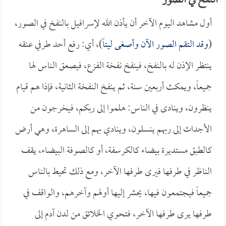
النفخ في الصور
أول مشاهد اليوم الآخر أن يأذن الله لإسرافيل بالنفخ في الصور،
(
وقد التقم الصور الآن وأصغى ليتاً
)، أي: رفع أحد طرفي عنقه
ينتظر الإذن له بالنفخ، فينفخ نفخة الفزع، فيصعق الناس لها
جميعاً، ويمكث أربعين سنة، ثم ينفخ النفخة الثانية، فإذا هم قيام
ينظرون، وينادى في الناس: هلموا إلى ربكم، فيخرجون من
الأجداث إلى ربهم ينسلون، وينادي بهم إلى الساهرة، وهي أرض
كالطبق مستديرة بيضاء كالكرسفة، أو كالصوفة البيضاء، يقف
الناظر في طرفها فيرى طرفها الآخر، ومع ذلك تحيط بالناس
جميعاً فيجتمعون فيها، يحشر إليها أولهم وآخرهم، والواقف في
طرفها يرى طرفها الآخر، فتحوي الخلائق من لدن آدم إلى