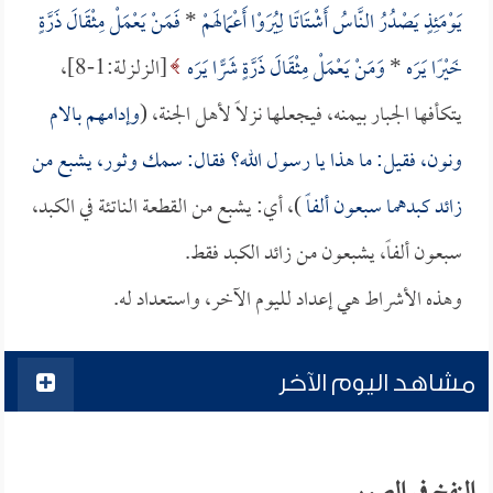
يَوْمَئِذٍ يَصْدُرُ النَّاسُ أَشْتَاتًا لِيُرَوْا أَعْمَالَهمْ
*
فَمَنْ يَعْمَلْ مِثْقَالَ ذَرَّةٍ
خَيْرًا يَرَه
*
وَمَنْ يَعْمَلْ مِثْقَالَ ذَرَّةٍ شَرًّا يَرَه
[الزلزلة:1-8]،
يتكأفها الجبار بيمنه، فيجعلها نزلاً لأهل الجنة، (
وإدامهم بالام
ونون، فقيل: ما هذا يا رسول الله؟ فقال: سمك وثور، يشبع من
زائد كبدهما سبعون ألفاً
)، أي: يشبع من القطعة الناتئة في الكبد،
سبعون ألفاً، يشبعون من زائد الكبد فقط.
وهذه الأشراط هي إعداد لليوم الآخر، واستعداد له.
مشاهد اليوم الآخر