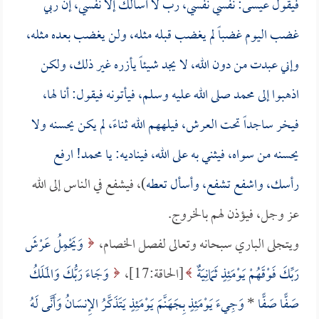
فيقول عيسى: نفسي نفسي، رب لا أسألك إلا نفسي، إن ربي
غضب اليوم غضباً لم يغضب قبله مثله، ولن يغضب بعده مثله،
وإني عبدت من دون الله، لا يجد شيئاً يأزره غير ذلك، ولكن
اذهبوا إلى محمد صلى الله عليه وسلم، فيأتونه فيقول: أنا لها،
فيخر ساجداً تحت العرش، فيلههم الله ثناءً، لم يكن يحسنه ولا
يحسنه من سواه، فيثني به على الله، فيناديه: يا محمد! ارفع
رأسك، واشفع تشفع، وأسأل تعطه
)، فيشفع في الناس إلى الله
عز وجل، فيؤذن لهم بالخروج.
ويتجلى الباري سبحانه وتعالى لفصل الخصام،
وَيَحْمِلُ عَرْشَ
رَبِّكَ فَوْقَهُمْ يَوْمَئِذٍ ثَمَانِيَةٌ
[الحاقة:17]،
وَجَاءَ رَبُّكَ وَالمَلَكُ
صَفًّا صَفًّا
*
وَجِيءَ يَوْمَئِذٍ بِجَهَنَّمَ يَوْمَئِذٍ يَتَذَكَّرُ الإِنسَانُ وَأَنَّى لَهُ