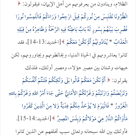
الظلام، وينادون من يعرفونهم من أهل الإيمان، فيقولون:
انْظُرُونَا نَقْتَبِسْ مِنْ نُورِكُمْ قِيلَ ارْجِعُوا وَرَاءَكُمْ فَالْتَمِسُوا نُورًا
فَضُرِبَ بَيْنَهُمْ بِسُورٍ لَهُ بَابٌ بَاطِنُهُ فِيهِ الرَّحْمَةُ وَظَاهِرُهُ مِنْ قِبَلِهِ
الْعَذَابُ
*
يُنَادُونَهُمْ أَلَمْ نَكُنْ مَعَكُمْ
[الحديد:13-14]، فقد
كانوا يعاشرونهم في الحياة الدنيا، ويخالطونهم ويجاورونهم، لكن
هيهات وشتان بين مصير هؤلاء، ومصير أولئك، فلذلك
يقولون:
أَلَمْ نَكُنْ مَعَكُمْ قَالُوا بَلَى وَلَكِنَّكُمْ فَتَنْتُمْ أَنْفُسَكُمْ
وَتَرَبَّصْتُمْ وَارْتَبْتُمْ وَغَرَّتْكُمُ الأَمَانِيُّ حَتَّى جَاءَ أَمْرُ اللهِ وَغَرَّكُمْ بِاللهِ
الْغَرُورُ
*
فَالْيَوْمَ لا يُؤْخَذُ مِنْكُمْ فِدْيَةٌ وَلا مِنَ الَّذِينَ كَفَرُوا
مَأْوَاكُمُ النَّارُ هِيَ مَوْلاكُمْ وَبِئْسَ المَصِيرُ
[الحديد:14-15].
فأولئك بين الله سبحانه وتعالى سبب تخلفهم عن الذين كانوا