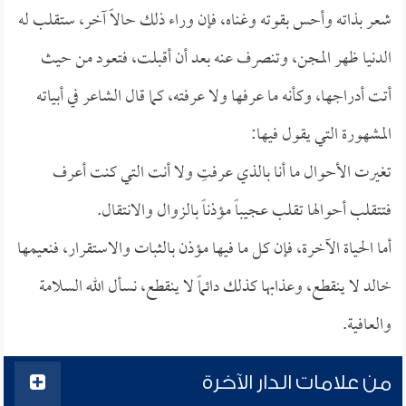
شعر بذاته وأحس بقوته وغناه، فإن وراء ذلك حالاً آخر، ستقلب له
الدنيا ظهر المجن، وتنصرف عنه بعد أن أقبلت، فتعود من حيث
أتت أدراجها، وكأنه ما عرفها ولا عرفته، كما قال الشاعر في أبياته
المشهورة التي يقول فيها:
تغيرت الأحوال ما أنا بالذي عرفتِ ولا أنت التي كنت أعرف
فتتقلب أحوالها تقلب عجيباً مؤذناً بالزوال والانتقال.
أما الحياة الآخرة، فإن كل ما فيها مؤذن بالثبات والاستقرار، فنعيمها
خالد لا ينقطع، وعذابها كذلك دائماً لا ينقطع، نسأل الله السلامة
والعافية.
من علامات الدار الآخرة