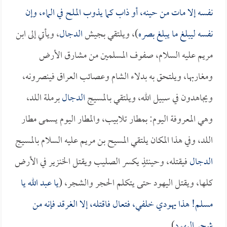
نفسه إلا مات من حينه، أو ذاب كما يذوب الملح في الماء، وإن
نفسه ليبلغ ما يبلغ بصره
)، ويلتقي بجيش
الدجال
، ويأتي إلى ابن
مريم عليه السلام، صفوف المسلمين من مشارق الأرض
ومغاربها، ويلتحق به بدلاء الشام وعصائب العراق فينصرونه،
ويجاهدون في سبيل الله، ويلتقي بـالمسيج
الدجال
برملة اللد،
وهي المعروفة اليوم: بمطار تلابيب، والمطار اليوم يسمى مطار
اللد، وفي هذا المكان يلتقي المسيح بن مريم عليه السلام بالمسيج
الدجال
فيقتله، وحينئذٍ يكسر الصليب ويقتل الخنزير في الأرض
كلها، ويقتل اليهود حتى يتكلم الحجر والشجر، (
يا عبد الله يا
مسلم! هذا يهودي خلفي، فتعال فاقتله، إلا الغرقد فإنه من
شجر اليهود
).