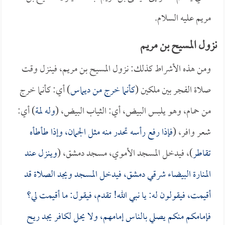
مريم عليه السلام.
نزول المسيح بن مريم
ومن هذه الأشراط كذلك: نزول المسيح بن مريم، فينزل وقت
صلاة الفجر بين ملكين (
كأنما خرج من ديماس
) أي: كأنما خرج
من حمام، وهو يلبس البيض، أي: الثياب البيض، (
وله لمة
) أي:
شعر وافر، (
فإذا رفع رأسه تحدر منه مثل الجمان، وإذا طأطأه
تقاطر
)، فيدخل المسجد الأموي، مسجد دمشق، (
وينزل عند
المنارة البيضاء شرقي دمشق، فيدخل المسجد ويجد الصلاة قد
أقيمت، فيقولون له: يا نبي الله! تقدم، فيقول: ما أقيمت لي؟
فإمامكم منكم يصلي بالناس إمامهم، ولا يحل لكافر يجد ريح