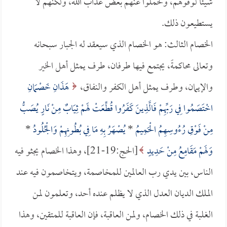
شيئاً لوقوهم، ولحملوا عنهم بعض عذاب الله، ولكنهم لا
يستطيعون ذلك.
الخصام الثالث: هو الخصام الذي سيعقد له الجبار سبحانه
وتعالى محاكمةً، يجتمع فيها طرفان، طرف يمثل أهل الخير
والإيمان، وطرف يمثل أهل الكفر والنفاق،
هَذَانِ خَصْمَانِ
اخْتَصَمُوا فِي رَبِّهِمْ فَالَّذِينَ كَفَرُوا قُطِّعَتْ لَهمْ ثِيَابٌ مِنْ نَارٍ يُصَبُّ
مِنْ فَوْقِ رُءُوسِهِمُ الْحَمِيمُ
*
يُصْهَرُ بِهِ مَا فِي بُطُونِهِمْ وَالْجُلُودُ
*
وَلَهمْ مَقَامِعُ مِنْ حَدِيدٍ
[الحج:19-21]، وهذا الخصام يجثو فيه
الناس، بين يدي رب العالمين للمخاصمة، ويتخاصمون فيه عند
الملك الديان العدل الذي لا يظلم عنده أحد، وتعلمون لمن
الغلبة في ذلك الخصام، ولمن العاقبة، فإن العاقبة للمتقين، وهذا