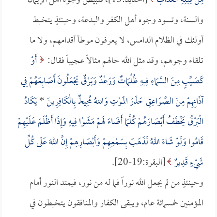
مِنْ قِبَلِهِ الْعَذَابُ
[الحديد:13]، فتبيض وجوه أهل الإيمان
والسنة، وتسود وجوه أهل الكفر والبدعة، وحينئذٍ يتخبط
أولئك في الظلام الدامس، لا يعرفون موطأ أقدامهم، ولا ما
تلقاء وجوهم، وقد مثل الله حالهم مثالاً عجيباً فقال:
أَوْ
كَصَيِّبٍ مِنَ السَّمَاءِ فِيهِ ظُلُمَاتٌ وَرَعْدٌ وَبَرْقٌ يَجْعَلُونَ أَصَابِعَهُمْ فِي
آذَانِهِمْ مِنَ الصَّوَاعِقِ حَذَرَ المَوْتِ وَاللهُ مُحِيطٌ بِالْكَافِرِينَ
*
يَكَادُ
الْبَرْقُ يَخْطَفُ أَبْصَارَهُمْ كُلَّمَا أَضَاءَ لَهمْ مَشَوْا فِيهِ وَإِذَا أَظْلَمَ عَلَيْهِمْ
قَامُوا وَلَوْ شَاءَ اللهُ لَذَهَبَ بِسَمْعِهِمْ وَأَبْصَارِهِمْ إِنَّ اللهَ عَلَى كُلِّ
شَيْءٍ قَدِيرٌ
[البقرة:19-20].
وحينئذٍ من لم يجعل الله نوراً فما له من نور، فيمتد النور أمام
المؤمنين خمسمائة عام، ويبقى الكفار والمنافقون يتخبطون في