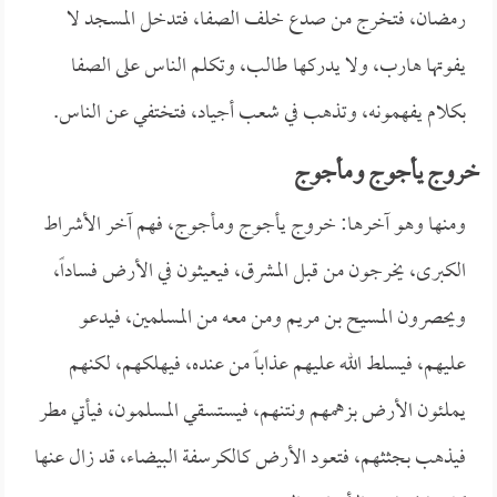
رمضان، فتخرج من صدع خلف الصفا، فتدخل المسجد لا
يفوتها هارب، ولا يدركها طالب، وتكلم الناس على الصفا
بكلام يفهمونه، وتذهب في شعب أجياد، فتختفي عن الناس.
خروج يأجوج ومأجوج
ومنها وهو آخرها: خروج يأجوج ومأجوج، فهم آخر الأشراط
الكبرى، يخرجون من قبل المشرق، فيعيثون في الأرض فساداً،
ويحصرون المسيح بن مريم ومن معه من المسلمين، فيدعو
عليهم، فيسلط الله عليهم عذاباً من عنده، فيهلكهم، لكنهم
يملئون الأرض بزهمهم ونتنهم، فيستسقي المسلمون، فيأتي مطر
فيذهب بجثثهم، فتعود الأرض كالكرسفة البيضاء، قد زال عنها