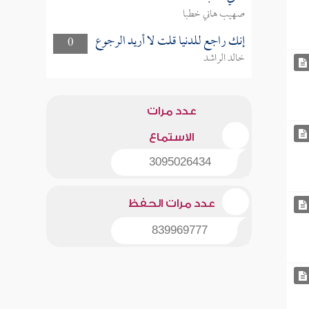
صهيب هاني خطبا
إنك راجع للدنيا قلت لا أريد الرجوع
0
خالد الراشد
عدد مرات
الاستماع
3095026434
عدد مرات الحفظ
839969777