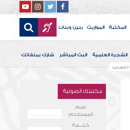
المكتبة
المواريث
بنين وبنات
الشجرة العلمية
البث المباشر
شارك بملفاتك
الفهرس
مكتبتك الصوتية
اسم
المستخدم:
كـلـــمـة