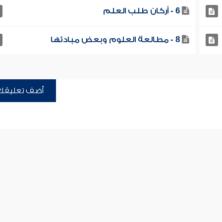
6 - أركان طلب العلم
8 - مطالعة العلوم وبعض مبادئها
أضف تعليقك