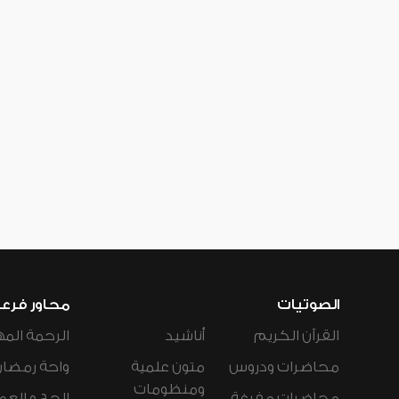
الصوتيات
محاور فرع
القرآن الكريم
أناشيد
الرحمة المه
محاضرات ودروس
متون علمية
واحة رمضان
ومنظومات
محاضرات مفرغة
الحج و العم