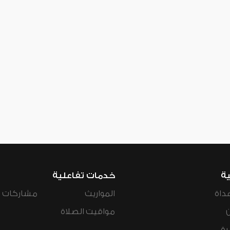
ية
خدمات تفاعلية
داة
المواريث
مشاركات ال
مواقيت الصلاة
رة