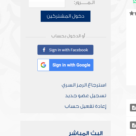
الـمـــــرور:
دخول المشتركين
أو الدخول بحساب
استرجاع الرمز السري
تسجيل عضو جديد
إعادة تفعيل حساب
البث المباشر