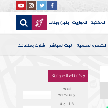
المكتبة
المواريث
بنين وبنات
الشجرة العلمية
البث المباشر
شارك بملفاتك
مكتبتك الصوتية
اسم
المستخدم:
كـلـــمـة