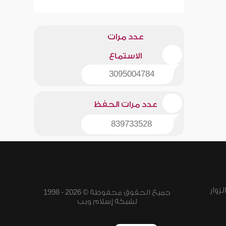
عدد مرات
الاستماع
3095004784
عدد مرات الحفظ
839733528
زوار
جميع الحقوق محفوظة © 2026 - 1998
لشبكة إسلام ويب