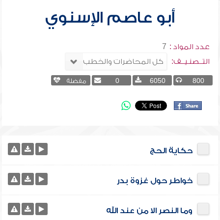
أبو عاصم الإسنوي
عدد المواد :
7
التــصنـيــف:
800
6050
0
مفضلة
حكاية الحج
خواطر حول غزوة بدر
وما النصر الا من عند الله