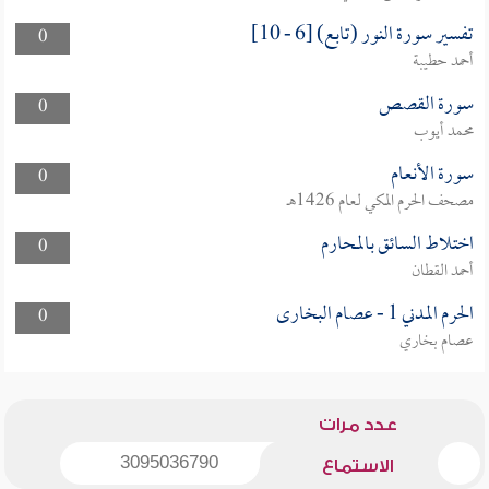
تفسير سورة النور (تابع) [6 - 10]
0
أحمد حطيبة
سورة القصص
0
محمد أيوب
سورة الأنعام
0
مصحف الحرم المكي لعام 1426هـ
اختلاط السائق بالمحارم
0
أحمد القطان
الحرم المدني 1 - عصام البخارى
0
عصام بخاري
عدد مرات
3095036790
الاستماع