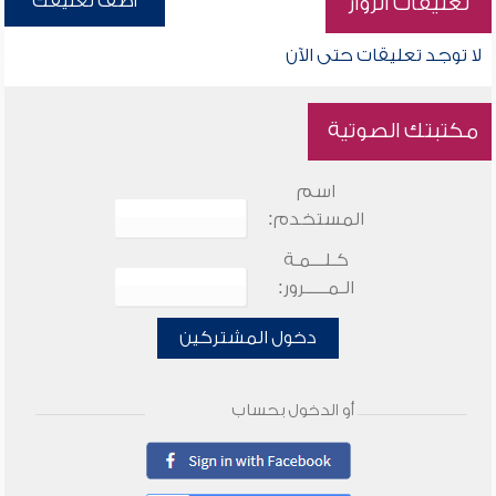
أضف تعليقك
تعليقات الزوار
لا توجد تعليقات حتى الآن
مكتبتك الصوتية
اسم
المستخدم:
كـلـــمـة
الـمـــــرور:
دخول المشتركين
أو الدخول بحساب