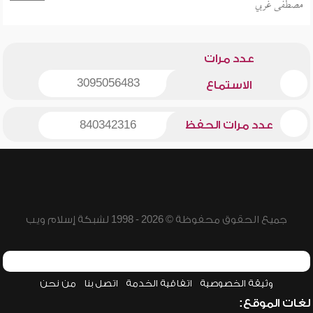
مصطفى غربي
عدد مرات
3095056483
الاستماع
عدد مرات الحفظ
840342316
جميع الحقوق محفوظة © 2026 - 1998 لشبكة إسلام ويب
وثيقة الخصوصية
اتفاقية الخدمة
اتصل بنا
من نحن
لغات الموقع: