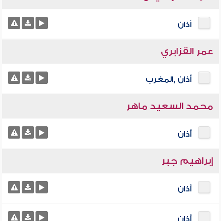
أذان
عمر القزابري
أذان ,المغرب
محمد السعيد ماهر
أذان
إبراهيم جبر
أذان
أذان