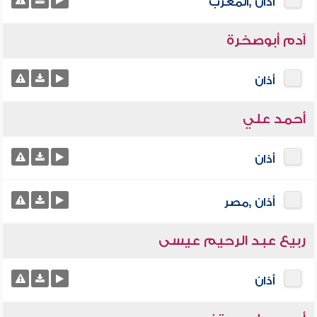
أذان ,المغرب
آدم أبوصخرة
أذان
أحمد علي
أذان
أذان ,مصر
ربيع عبد الرحيم عيسى
أذان