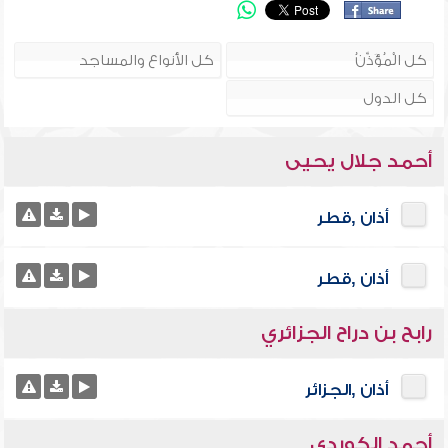
أحمد جلال يحيى
أذان ,قطر
أذان ,قطر
رابح بن دراح الجزائري
أذان ,الجزائر
أحمد الكوردي