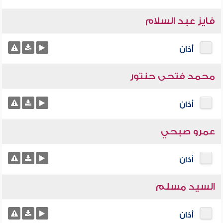
فايز عبد السلام
أذان
محمد فتحى حنتور
أذان
عمرو صبحي
أذان
السيد مسلم
أذان