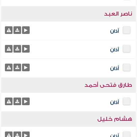
ناصر العبد
أذان
أذان
أذان
طارق فتحى أحمد
أذان
هشام خليل
أذان