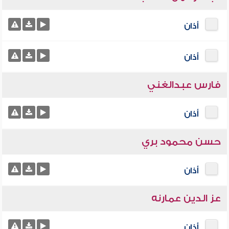
أذان
أذان
فارس عبدالغني
أذان
حسن محمود بري
أذان
عز الدين عمارنه
أذان