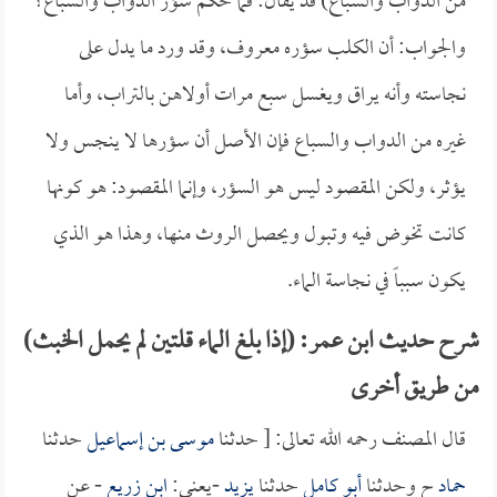
من الدواب والسباع) قد يقال: فما حكم سؤر الدواب والسباع؟
والجواب: أن الكلب سؤره معروف، وقد ورد ما يدل على
نجاسته وأنه يراق ويغسل سبع مرات أولاهن بالتراب، وأما
غيره من الدواب والسباع فإن الأصل أن سؤرها لا ينجس ولا
يؤثر، ولكن المقصود ليس هو السؤر، وإنما المقصود: هو كونها
كانت تخوض فيه وتبول ويحصل الروث منها، وهذا هو الذي
يكون سبباً في نجاسة الماء.
شرح حديث ابن عمر: (إذا بلغ الماء قلتين لم يحمل الخبث)
من طريق أخرى
قال المصنف رحمه الله تعالى: [ حدثنا
موسى بن إسماعيل
حدثنا
حماد
ح وحدثنا
أبو كامل
حدثنا
يزيد
-يعني:
ابن زريع
- عن