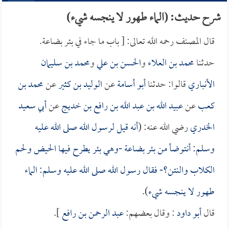
شرح حديث: (الماء طهور لا ينجسه شيء)
قال المصنف رحمه الله تعالى: [ باب ما جاء في بئر بضاعة.
حدثنا
محمد بن العلاء
و
الحسن بن علي
و
محمد بن سليمان
الأنباري
قالوا: حدثنا
أبو أسامة
عن
الوليد بن كثير
عن
محمد بن
كعب
عن
عبيد الله بن عبد الله بن رافع بن خديج
عن
أبي سعيد
الخدري
رضي الله عنه: (
أنه قيل لرسول الله صلى الله عليه
وسلم: أنتوضأ من بئر بضاعة -وهي بئر يطرح فيها الحيض ولحم
الكلاب والنتن؟- فقال رسول الله صلى الله عليه وسلم: الماء
طهور لا ينجسه شيء
).
قال
أبو داود
: وقال بعضهم:
عبد الرحمن بن رافع
].