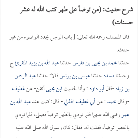
شرح حديث: (من توضأ على طهر كتب الله له عشر
حسنات)
قال المصنف رحمه الله تعالى: [ باب الرجل يجدد الوضوء من غير
حدث.
حدثنا
محمد بن يحيى بن فارس
حدثنا
عبد الله بن يزيد المقرئ
ح
وحدثنا
مسدد
حدثنا
عيسى بن يونس
قالا: حدثنا
عبد الرحمن
بن زياد
-قال
أبو داود
: وأنا لحديث
ابن يحيى
أتقن- عن
غطيف
-وقال
محمد
: عن
أبي غطيف الهذلي
- قال: كنت عند
عبد الله بن
عمر
رضي الله عنهما فلما نودي بالظهر توضأ فصلى، فلما نودي
بالعصر توضأ، فقلت له. فقال: كان رسول الله صلى الله عليه