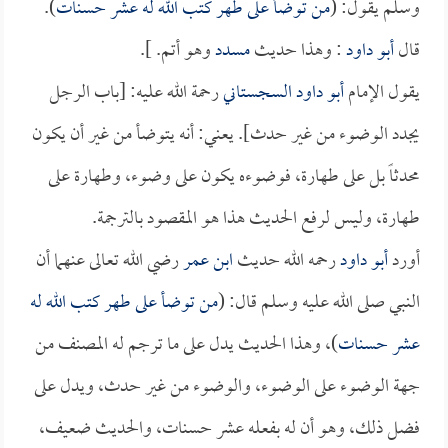
وسلم يقول: (
من توضأ على طهر كتب الله له عشر حسنات
).
قال
أبو داود
: وهذا حديث
مسدد
وهو أتم. ].
يقول الإمام
أبو داود السجستاني
رحمة الله عليه: [باب الرجل
يجدد الوضوء من غير حدث]. يعني: أنه يتوضأ من غير أن يكون
محدثاً بل على طهارة، فوضوءه يكون على وضوء، وطهارة على
طهارة، وليس لرفع الحديث هذا هو المقصود بالترجمة.
أورد
أبو داود
رحمه الله حديث
ابن عمر
رضي الله تعالى عنهما أن
النبي صلى الله عليه وسلم قال: (
من توضأ على طهر كتب الله له
عشر حسنات
)، وهذا الحديث يدل على ما ترجم له المصنف من
جهة الوضوء على الوضوء، والوضوء من غير حدث، ويدل على
فضل ذلك، وهو أن له بفعله عشر حسنات، والحديث ضعيف،