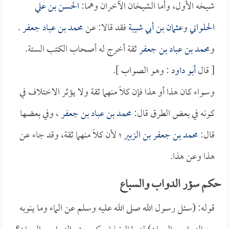
شيخه الأول، وأما الشيخان الآخران وهما:
الحسن بن علي
الحلواني
و
عثمان بن أبي شيبة
فقد قالا: عن
محمد بن عباد جعفر
.
و
محمد بن عباد بن جعفر
ثقة أخرج له أصحاب الكتب الستة.
[ قال
أبو داود
: وهو الصواب ].
وسواء كان هذا أو هذا فإن كلاً منهما ثقة ولا يؤثر الاختلاف في
كونه في بعض الطرق قال:
محمد بن عباد بن جعفر
، وفي بعضها
قال:
محمد بن جعفر بن الزبير
؛ لأن كلاً منهما ثقة، وقد جاء عن
هذا وعن هذا.
حكم سؤر الدواب والسباع
قوله: (سئل رسول الله صلى الله عليه وسلم عن الماء وما ينوبه