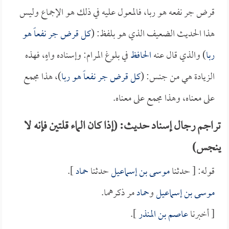
قرض جر نفعه هو ربا، فالمعول عليه في ذلك هو الإجماع وليس
هذا الحديث الضعيف الذي هو بلفظ: (
كل قرض جر نفعاً هو
ربا
) والذي قال عنه
الحافظ
في بلوغ المرام: وإسناده واهٍ، فهذه
الزيادة هي من جنس: (
كل قرض جر نفعاً هو ربا
)، هذا مجمع
على معناه، وهذا مجمع على معناه.
تراجم رجال إسناد حديث: (إذا كان الماء قلتين فإنه لا
ينجس)
قوله: [ حدثنا
موسى بن إسماعيل
حدثنا
حماد
].
موسى بن إسماعيل
و
حماد
مر ذكرهما.
[ أخبرنا
عاصم بن المنذر
].