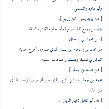
و
أبو داود
و
النسائي
.
[ عن
يزيد
يعني:
ابن زريع
].
يزيد بن زريع
ثقة أخرج له أصحاب الكتب الستة.
[ عن
محمد بن إسحاق
].
هو
محمد بن إسحاق بن يسار المدني
صدوق أخرج حديثه
البخاري
تعليقاً و
مسلم
وأصحاب السنن.
[ عن
محمد بن جعفر
].
محمد بن جعفر
هو
ابن الزبير
الذي سبق أن مر في الإسناد الذي
قبل هذا.
[ قال
أبو كامل
:
ابن الزبير
].