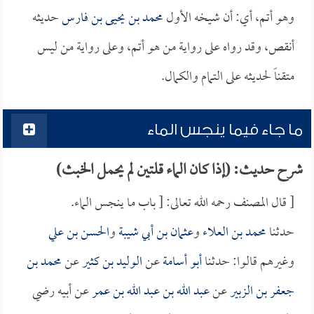
وهو أتم، أي: أن شيخه الأول
محمد بن يحيى بن فارس
حديثه
أنقص، وقد رواه على رواية من هو أتم، وعلى رواية من ليس
متقناً لحديثه على التمام والكمال.
ما جاء فيما ينجس الماء
شرح حديث: (إذا كان الماء قلتين لم يحمل الخبث)
[ قال المصنف رحمه الله تعالى: [ باب ما ينجس الماء.
حدثنا
محمد بن العلاء
و
عثمان بن أبي شيبة
و
الحسن بن علي
وغيرهم قالوا: حدثنا
أبو أسامة
عن
الوليد بن كثير
عن
محمد بن
جعفر بن الزبير
عن
عبد الله بن عبد الله بن عمر
عن أبيه رضي