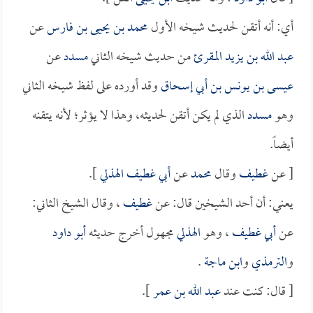
أي: أنه أتقن لحديث شيخه الأول
محمد بن يحيى بن فارس
عن
عبد الله بن يزيد المقرئ
من حديث شيخه الثاني
مسدد
عن
عيسى بن يونس بن أبي إسحاق
وقد أورده على لفظ شيخه الثاني
وهو
مسدد
الذي لم يكن أتقن لحديثه، وهذا لا يؤثر؛ لأنه يتقنه
أيضاً.
[ عن
غطيف
وقال
محمد
عن
أبي غطيف الهذلي
].
يعني: أن أحد الشيخين قال: عن
غطيف
، وقال الشيخ الثاني:
عن
أبي غطيف
، وهو
الهذلي
مجهول أخرج حديثه
أبو داود
و
الترمذي
و
ابن ماجة
.
[ قال: كنت عند
عبد الله بن عمر
].