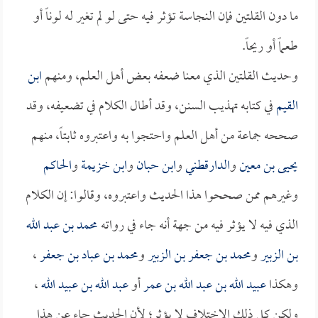
ما دون القلتين فإن النجاسة تؤثر فيه حتى لو لم تغير له لوناً أو
طعماً أو ريحاً.
وحديث القلتين الذي معنا ضعفه بعض أهل العلم، ومنهم
ابن
القيم
في كتابه تهذيب السنن، وقد أطال الكلام في تضعيفه، وقد
صححه جماعة من أهل العلم واحتجوا به واعتبروه ثابتاً، منهم
يحيى بن معين
و
الدارقطني
و
ابن حبان
و
ابن خزيمة
و
الحاكم
وغيرهم ممن صححوا هذا الحديث واعتبروه، وقالوا: إن الكلام
الذي فيه لا يؤثر فيه من جهة أنه جاء في رواته
محمد بن عبد الله
بن الزبير
و
محمد بن جعفر بن الزبير
و
محمد بن عباد بن جعفر
،
وهكذا
عبيد الله بن عبد الله بن عمر
أو
عبد الله بن عبيد الله
،
ولكن كل ذلك الاختلاف لا يؤثر؛ لأن الحديث جاء عن هذا