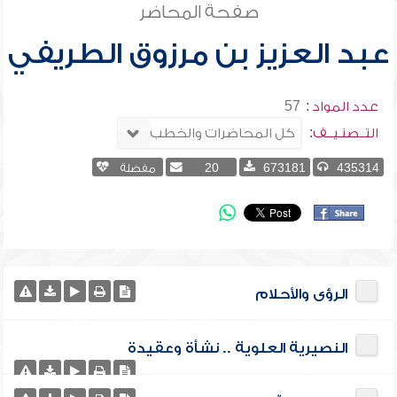
صفحة المحاضر
عبد العزيز بن مرزوق الطريفي
عدد المواد :
57
التــصنـيــف:
435314
673181
20
مفضلة
الرؤى والأحلام
النصيرية العلوية .. نشأة وعقيدة