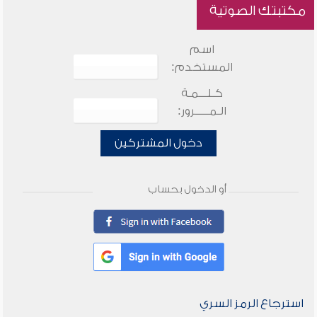
مكتبتك الصوتية
اسم
المستخدم:
كـلـــمـة
الـمـــــرور:
دخول المشتركين
أو الدخول بحساب
استرجاع الرمز السري