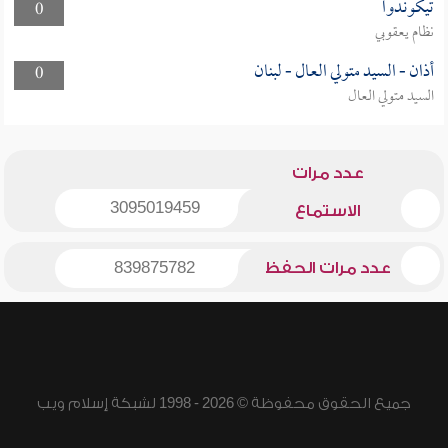
تيكوندوا
0
نظام يعقوبي
أذان - السيد متولي العال - لبنان
0
السيد متولي العال
عدد مرات
3095019459
الاستماع
عدد مرات الحفظ
839875782
جميع الحقوق محفوظة © 2026 - 1998 لشبكة إسلام ويب