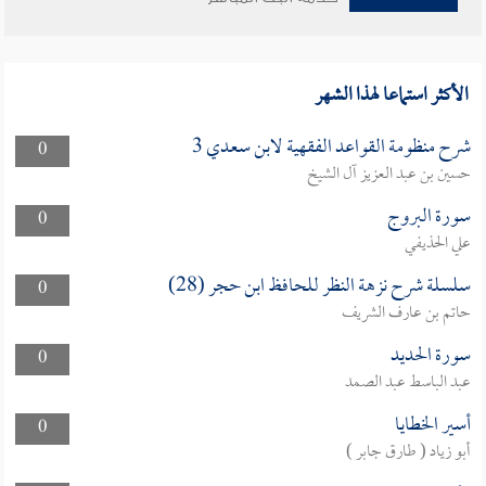
الأكثر استماعا لهذا الشهر
شرح منظومة القواعد الفقهية لابن سعدي 3
0
حسين بن عبد العزيز آل الشيخ
سورة البروج
0
علي الحذيفي
سلسلة شرح نزهة النظر للحافظ ابن حجر (28)
0
حاتم بن عارف الشريف
سورة الحديد
0
عبد الباسط عبد الصمد
أسير الخطايا
0
أبو زياد ( طارق جابر )