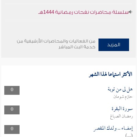
سلسلة محاضرات نفحات رمضانية 1444هـ
من الفعاليات والمحاضرات الأرشيفية من
المزيد
خدمة البث المباشر
الأكثر استماعا لهذا الشهر
هل لى من توبة
0
حازم شومان
سورة البقرة
0
رمضان الصباغ
إمضاء .. ولدك المقصر
0
(...)