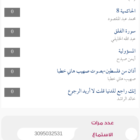
الحاكمية 8
0
محمد عبد المقصود
سورة الفلق
0
عبد الله الخليفي
المسؤولية
0
أيمن صيدح
أذان من فلسطين-بصوت صهيب هاني خطبا
0
صهيب هاني خطبا
إنك راجع للدنيا قلت لا أريد الرجوع
0
خالد الراشد
عدد مرات
3095032531
الاستماع