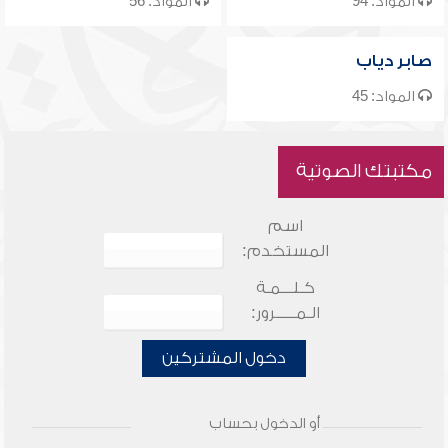
المواد: 94
المواد: 56
صابر دياب
المواد: 45
مكتبتك الصوتية
اسم
المستخدم:
كـلـــمـة
الـمـــــرور:
دخول المشتركين
أو الدخول بحساب