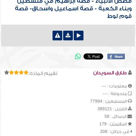
قصص الأنبياء - قصة ابراهيم في فلسطين
وبناء الكعبة - قصة اسماعيل واسحاق- قصة
قوم لوط
طارق السويدان
تقييم المادة:
معلومات : ---
ملحوظة : ---
المستمعين : 77994
التنزيل : 389121
الرسائل : 58
المقيميّن : 179
في خزائن : 208