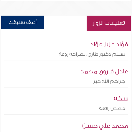
أضف تعليقك
تعليقات الزوار
فؤاد عزيز فؤاد
تسلم دكتور طارق، بصراحه روعة
عادل فاروق محمد
جزاكم الله خير
سكة
قصص رائعه
محمد علي حسن