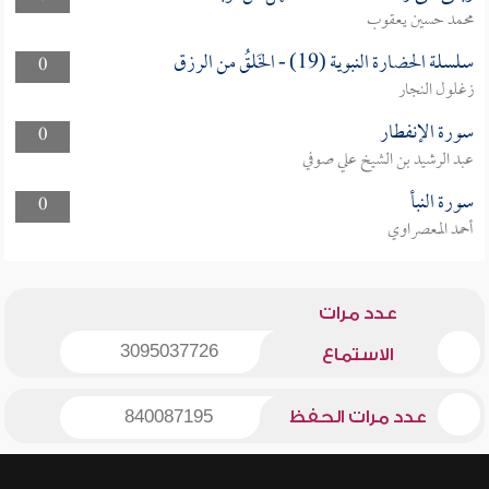
محمد حسين يعقوب
سلسلة الحضارة النبوية (19) - الخَلقُ من الرزق
0
زغلول النجار
سورة الإنفطار
0
عبد الرشيد بن الشيخ علي صوفي
سورة النبأ
0
أحمد المعصراوي
عدد مرات
3095037726
الاستماع
عدد مرات الحفظ
840087195