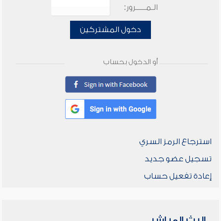
الـمـــــرور:
دخول المشتركين
أو الدخول بحساب
استرجاع الرمز السري
تسجيل عضو جديد
إعادة تفعيل حساب
البث المباشر