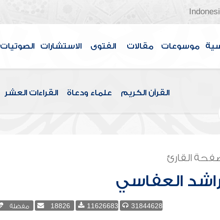
Indones
سية
موسوعات
مقالات
الفتوى
الاستشارات
الصوتيات
القرآن الكريم
علماء ودعاة
القراءات العشر
فحة القارئ
اشد العفاسي
31844628
11626683
18826
مفضلة