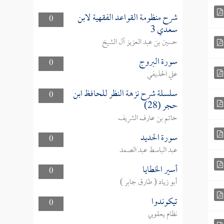
شرح منظومة القواعد الفقهية لابن
0
سعدي 3
حسين بن عبد العزيز آل الشيخ
سورة البروج
0
علي الحذيفي
سلسلة شرح نزهة النظر للحافظ ابن
0
حجر (28)
حاتم بن عارف الشريف
سورة الحديد
0
عبد الباسط عبد الصمد
أسير الخطايا
0
أبو زياد ( طارق جابر )
تيكوندوا
0
نظام يعقوبي