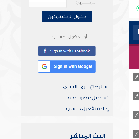
الـمـــــرور:
دخول المشتركين
أو الدخول بحساب
استرجاع الرمز السري
تسجيل عضو جديد
إعادة تفعيل حساب
البث المباشر