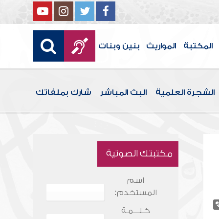
المكتبة
المواريث
بنين وبنات
الشجرة العلمية
البث المباشر
شارك بملفاتك
مكتبتك الصوتية
اسم
المستخدم:
كـلـــمـة