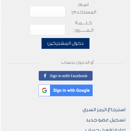
اسم
المستخدم:
كـلـــمـة
الـمـــــرور:
دخول المشتركين
أو الدخول بحساب
استرجاع الرمز السري
تسجيل عضو جديد
إعادة تفعيل حساب