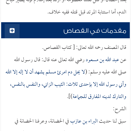
بعد إحصان أو قتل نفساً معصومة أو ارتد بعد إسلام فإنه يصير مباح
الدم، أما استتابة المرتد قبل قتله ففيه خلاف.
مقدمات في القصاص
قال المصنف رحمه الله تعالى: [ كتاب القصاص.
عن
عبد الله بن مسعود
رضي الله تعالى عنه قال: قال رسول الله
صلى الله عليه وسلم: (
لا يحل دم امرئ مسلم يشهد أن لا إله إلا الله
وأني رسول الله إلا بإحدى ثلاث: الثيب الزاني، والنفس بالنفس،
والتارك لدينه المفارق للجماعة
)].
الشرح:
سبق لنا حديث
البراء بن عازب
في الحضانة، وعرفنا الحضانة في