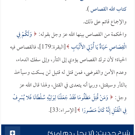
كتاب الله القصاص
).
والإجماع قائم على ذلك.
والحكمة من القصاص بينها الله عز وجل بقوله:
وَلَكُمْ فِي
الْقِصَاصِ حَيَاةٌ يَا أُوْلِي الأَلْبَابِ
[البقرة:179]، فالقصاص فيه
الحياة؛ لأن ترك القصاص يؤدي إلى الثأر، وإلى سفك الدماء،
وعدم الأمن والفوضى، فمن قتل له قتيل لن يسكت وسيأخذ
بالثأر وسيقتل، وربما أنه يتعدى في القتل، ولهذا قال الله عز
وجل:
وَمَنْ قُتِلَ مَظْلُومًا فَقَدْ جَعَلْنَا لِوَلِيِّهِ سُلْطَانًا فَلا يُسْرِفْ
فِي الْقَتْلِ إِنَّهُ كَانَ مَنصُورًا
[الإسراء:33].
شرح حديث: (لا يحل دم امرئ