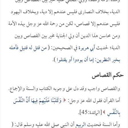
وهذه الأمة وسط، وولي المجني عليه مخير بين القصاص وبين
الدية، بخلاف النصارى فليس عندهم إلا دية، وبخلاف اليهود
فليس عندهم إلا قصاص، لكن من رحمة الله عز وجل بهذه الأمة
ومن محاسن هذا الدين أن ولي الجناية مخير بين القصاص وبين
الدية؛ لحديث
أبي هريرة
في الصحيحين: (
من قتل له قتيل فأهله
بخير النظرين: إما أن يودوا أو يقتلوا
).
حكم القصاص
والقصاص واجب وقد دل على وجوبه الكتاب والسنة والإجماع.
أما القرآن فقول الله عز وجل:
وَكَتَبْنَا عَلَيْهِمْ فِيهَا أَنَّ النَّفْسَ
بِالنَّفْسِ
[المائدة:45].
وأما السنة فحديث
الربيع
أن النبي صلى الله عليه وسلم قال: (