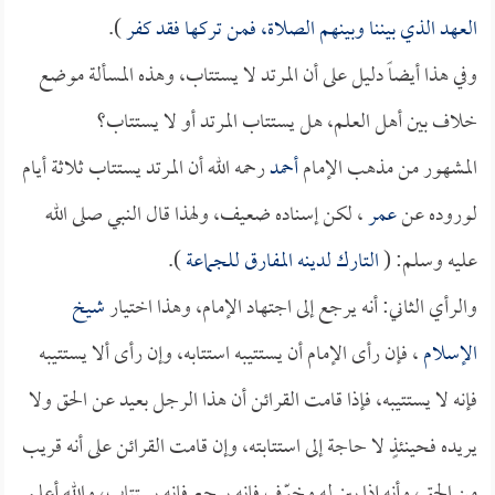
العهد الذي بيننا وبينهم الصلاة، فمن تركها فقد كفر
).
وفي هذا أيضاً دليل على أن المرتد لا يستتاب، وهذه المسألة موضع
خلاف بين أهل العلم، هل يستتاب المرتد أو لا يستتاب؟
المشهور من مذهب الإمام
أحمد
رحمه الله أن المرتد يستتاب ثلاثة أيام
لوروده عن
عمر
، لكن إسناده ضعيف، ولهذا قال النبي صلى الله
عليه وسلم: (
التارك لدينه المفارق للجماعة
).
والرأي الثاني: أنه يرجع إلى اجتهاد الإمام، وهذا اختيار
شيخ
الإسلام
، فإن رأى الإمام أن يستتيبه استتابه، وإن رأى ألا يستتيبه
فإنه لا يستتيبه، فإذا قامت القرائن أن هذا الرجل بعيد عن الحق ولا
يريده فحينئذٍ لا حاجة إلى استتابته، وإن قامت القرائن على أنه قريب
من الحق، وأنه إذا بين له وخوّف فإنه يرجع فإنه يستتاب، والله أعلم.