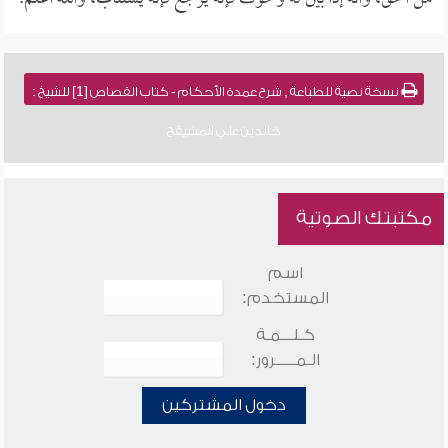
نسخة نصية للطباعة , شرح عمدة الأحكام - كتاب القصاص [1] للشيخ :
خالد بن علي المشيقح
مكتبتك الصوتية
اسم
المستخدم:
كـلـــمـة
الـمـــــرور:
دخول المشتركين