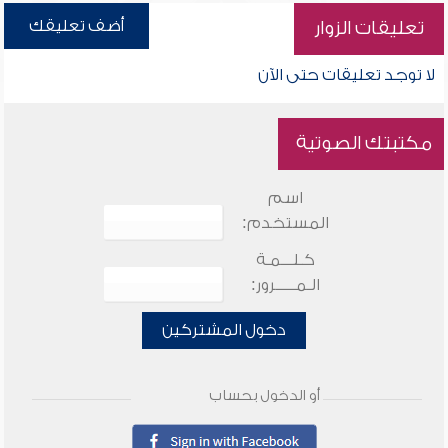
أضف تعليقك
تعليقات الزوار
لا توجد تعليقات حتى الآن
مكتبتك الصوتية
اسم
المستخدم:
كـلـــمـة
الـمـــــرور:
دخول المشتركين
أو الدخول بحساب