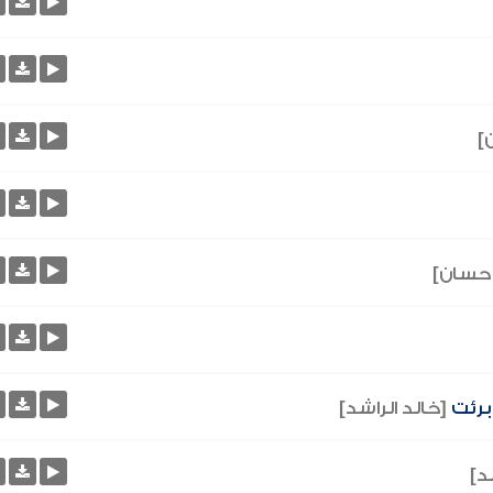
]
حسان]
 برئت
[خالد الراشد]
د]