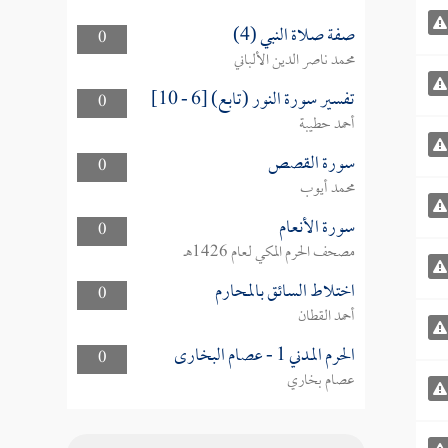
صفة صلاة النبي (4)
0
محمد ناصر الدين الألباني
تفسير سورة النور (تابع) [6 - 10]
0
أحمد حطيبة
سورة القصص
0
محمد أيوب
سورة الأنعام
0
مصحف الحرم المكي لعام 1426هـ
اختلاط السائق بالمحارم
0
أحمد القطان
الحرم المدني 1 - عصام البخارى
0
عصام بخاري