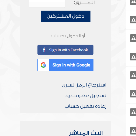
الـمـــــرور:
دخول المشتركين
أو الدخول بحساب
استرجاع الرمز السري
تسجيل عضو جديد
إعادة تفعيل حساب
البث المباشر