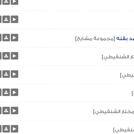
مد بقنه
[مجموعة مشايخ]
ر الشنقيطي]
قيطي]
ختار الشنقيطي]
شنقيطي]