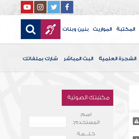
المكتبة
المواريث
بنين وبنات
الشجرة العلمية
البث المباشر
شارك بملفاتك
مكتبتك الصوتية
اسم
المستخدم:
كـلـــمـة