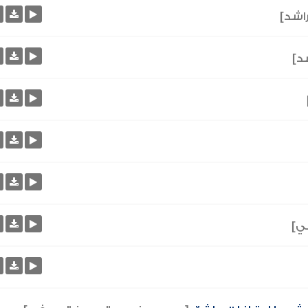
راشد]
شد]
ي]