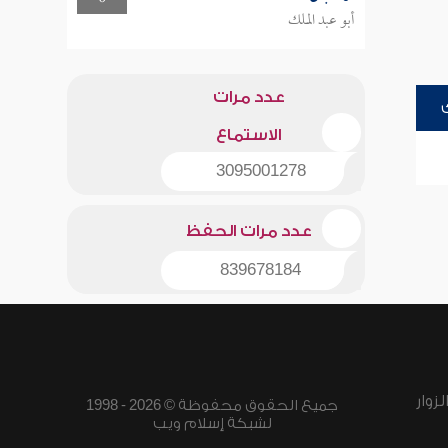
أبو عبد الملك
عدد مرات
الاستماع
3095001278
عدد مرات الحفظ
839678184
زوار
جميع الحقوق محفوظة © 2026 - 1998
لشبكة إسلام ويب