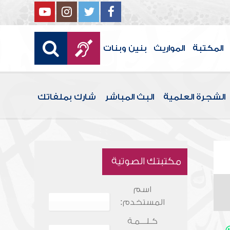
المكتبة
المواريث
بنين وبنات
الشجرة العلمية
البث المباشر
شارك بملفاتك
مكتبتك الصوتية
اسم
المستخدم:
كـلـــمـة