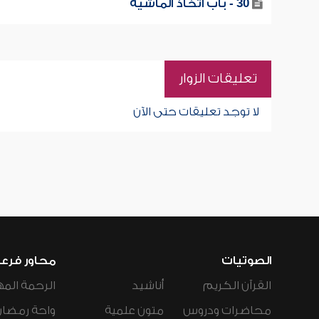
30 - باب اتخاذ الماشية
تعليقات الزوار
لا توجد تعليقات حتى الآن
الصوتيات
محاور فرع
القرآن الكريم
أناشيد
الرحمة المه
محاضرات ودروس
متون علمية
واحة رمضان