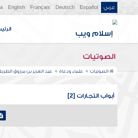
عربي
Español
Deutsch
Français
English
ia
الرئي
الصوتيات
الصوتيات
علماء ودعاة
عبد العزيز بن مرزوق الطري
أبواب التجارات [2]