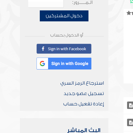
الـمـــــرور:
دخول المشتركين
أو الدخول بحساب
استرجاع الرمز السري
تسجيل عضو جديد
إعادة تفعيل حساب
البث المباشر