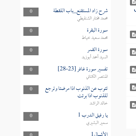
شرح زاد المستقنع_باب اللقطة
0
محمد مختار الشنقيطي
سورة البقرة
0
محمد سعيد خياط
سورة القمر
0
السيد أحمد أبوزيد
تفسير سورة غافر [23-28]
0
المنتصر الكتاني
تتوب عن الذنوب اذا مرضتا وترجع
0
للذنوب اذا برئت
خالد الراشد
يا رفيق الدرب 1
0
سمير البشيري
الأشبال1
0