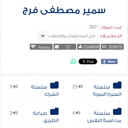
سمير مصطفى فرج
عدد المواد :
307
التــصنـيــف:
319075
2148558
27
مفضلة
سلسلة
21
سلسلة
5
السيرة النبوية
الشرك
سلسلة
4
صياغة
3
محاسبة النفس
الطريق