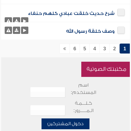
شرح حديث خلقت عبادي كلهم حنفاء
وصف خلقة رسول الله
6
5
4
3
2
1
مكتبتك الصوتية
اسم
المستخدم:
كـلـــمـة
الـمـــــرور:
دخول المشتركين