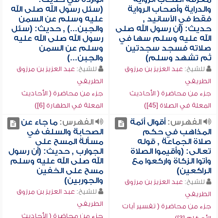
والدراية وأصحاب الرواية
(سئل رسول الله صلى الله
فقط في الأسانيد ,
عليه وسلم عن السمن
حديث: (أن رسول الله صلى
والجبن...) , حديث: (سئل
الله عليه وسلم سها في
رسول الله صلى الله عليه
صلاته فسجد سجدتين
وسلم عن السمن
ثم تشهد وسلم)
والجبن...)
للشيخ:
عبد العزيز بن مرزوق
للشيخ:
عبد العزيز بن مرزوق
الطريفي
الطريفي
جزء من محاضرة ( الأحاديث
جزء من محاضرة ( الأحاديث
المعلة في الصلاة [45])
المعلة في الطهارة [6])
الفهرس:
أقوال أئمة
الفهرس:
ما جاء عن
المذاهب في حكم
الصحابة والسلف في
صلاة الجماعة , قوله
مسألة المسح على
تعالى: (وأقيموا الصلاة
الجوارب , حديث: (أن رسول
وآتوا الزكاة واركعوا مع
الله صلى الله عليه وسلم
الراكعين)
مسح على الخفين
والجوربين)
للشيخ:
عبد العزيز بن مرزوق
للشيخ:
عبد العزيز بن مرزوق
الطريفي
الطريفي
جزء من محاضرة ( تفسير آيات
جزء من محاضرة ( الأحاديث