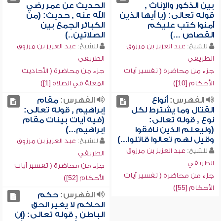
بين الذكور والإناث ,
الحديث عن عمر رضي
قوله تعالى: (يا أيها الذين
الله عنه , حديث: (من
آمنوا كتب عليكم
الكبائر الجمع بين
القصاص ...)
الصلاتين..)
للشيخ:
عبد العزيز بن مرزوق
للشيخ:
عبد العزيز بن مرزوق
الطريفي
الطريفي
جزء من محاضرة ( تفسير آيات
جزء من محاضرة ( الأحاديث
الأحكام [10])
المعلة في الصلاة [1])
الفهرس:
أنواع
الفهرس:
مقام
القتال وما يشترط لكل
إبراهيم , قوله تعالى:
نوع , قوله تعالى:
(فيه آيات بينات مقام
(وليعلم الذين نافقوا
إبراهيم...)
وقيل لهم تعالوا قاتلوا...)
للشيخ:
عبد العزيز بن مرزوق
للشيخ:
عبد العزيز بن مرزوق
الطريفي
الطريفي
جزء من محاضرة ( تفسير آيات
جزء من محاضرة ( تفسير آيات
الأحكام [52])
الأحكام [55])
الفهرس:
حكم
الحاكم لا يغير الحق
الباطن , قوله تعالى: (إن