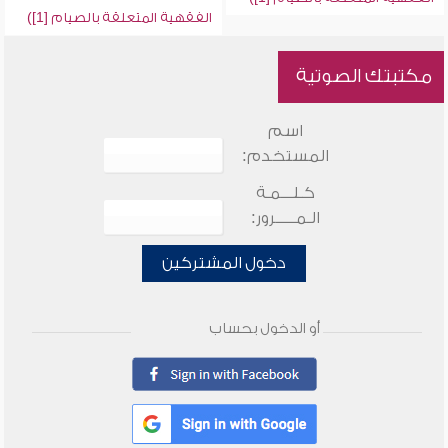
الفقهية المتعلقة بالصيام [1])
مكتبتك الصوتية
اسم
المستخدم:
كـلـــمـة
الـمـــــرور:
دخول المشتركين
أو الدخول بحساب