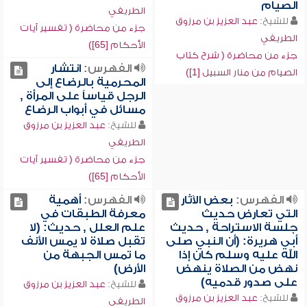
الصيام
الطريفي
للشيخ:
عبد العزيز بن مرزوق
جزء من محاضرة ( تفسير آيات
الطريفي
الأحكام [65])
جزء من محاضرة ( شرح كتاب
الفهرس:
انتشار
الصيام من منار السبيل [1])
المحرمية بالرضاع إلى
الرجل قياساً على المرأة ,
مسائل في أبواب الرضاع
للشيخ:
عبد العزيز بن مرزوق
الطريفي
جزء من محاضرة ( تفسير آيات
الأحكام [65])
الفهرس:
بعض الآثار
الفهرس:
أهمية
التي تعارض حديث
معرفة الطبقات في
جلسة الاستراحة , حديث
علم العلل , حديث: (لا
أبي هريرة: (أن النبي صلى
تقبل صلاة لا يمس الأنف
الله عليه وسلم كان إذا
ما تمس الجبهة من
نهض من الصلاة ينهض
الأرض)
على صدور قدميه)
للشيخ:
عبد العزيز بن مرزوق
للشيخ:
عبد العزيز بن مرزوق
الطريفي