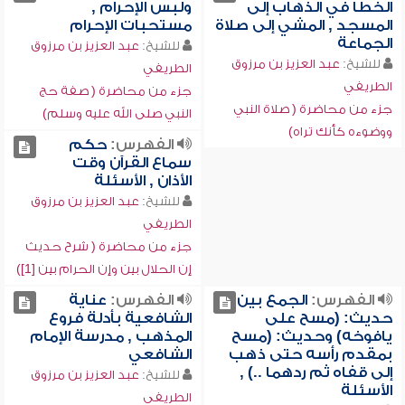
الخطا في الذهاب إلى
ولبس الإحرام ,
المسجد , المشي إلى صلاة
مستحبات الإحرام
الجماعة
للشيخ:
عبد العزيز بن مرزوق
للشيخ:
عبد العزيز بن مرزوق
الطريفي
الطريفي
جزء من محاضرة ( صفة حج
جزء من محاضرة ( صلاة النبي
النبي صلى الله عليه وسلم)
ووضوءه كأنك تراه)
الفهرس:
حكم
سماع القرآن وقت
الأذان , الأسئلة
للشيخ:
عبد العزيز بن مرزوق
الطريفي
جزء من محاضرة ( شرح حديث
إن الحلال بين وإن الحرام بين [1])
الفهرس:
الجمع بين
الفهرس:
عناية
حديث: (مسح على
الشافعية بأدلة فروع
يافوخه) وحديث: (مسح
المذهب , مدرسة الإمام
بمقدم رأسه حتى ذهب
الشافعي
إلى قفاه ثم ردهما ..) ,
للشيخ:
عبد العزيز بن مرزوق
الأسئلة
الطريفي