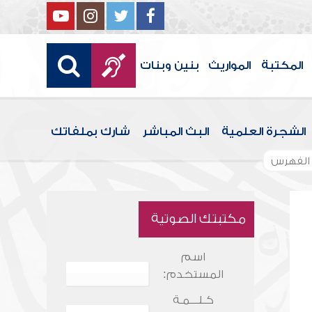
المكتبة
المواريث
بنين وبنات
الشجرة العلمية
البث المباشر
شارك بملفاتك
الفهرس
مكتبتك الصوتية
اسم
المستخدم:
كـلـــمـة