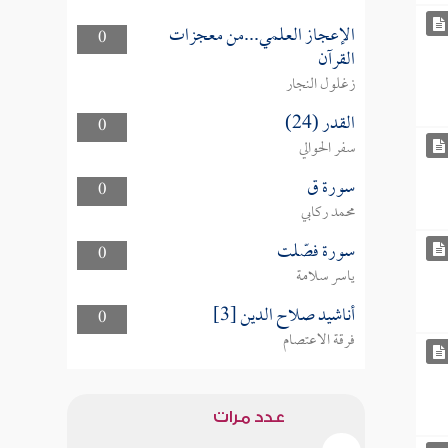
الإعجاز العلمي...من معجزات
0
القرآن
زغلول النجار
القدر (24)
0
سفر الحوالي
سورة ق
0
محمد ركابي
سورة فصّلت
0
ياسر سلامة
أناشيد صلاح الدين [3]
0
فرقة الاعتصام
عدد مرات