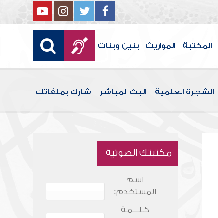
المكتبة
المواريث
بنين وبنات
الشجرة العلمية
البث المباشر
شارك بملفاتك
مكتبتك الصوتية
اسم
المستخدم:
كـلـــمـة