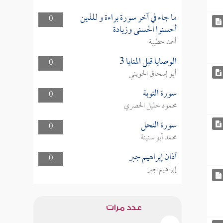
ما جاء في آخر سورة براءة و للذين
0
أحسنوا الحسنى وزيادة
أحمد حطيبة
الوصايا قبل المنايا 3
0
أبو إسحاق الحويني
سورة التوبة
0
محمود خليل الحصري
سورة النحل
0
محمد أبو سنينة
أذان إبراهيم جبر
0
إبراهيم جبر
عدد مرات