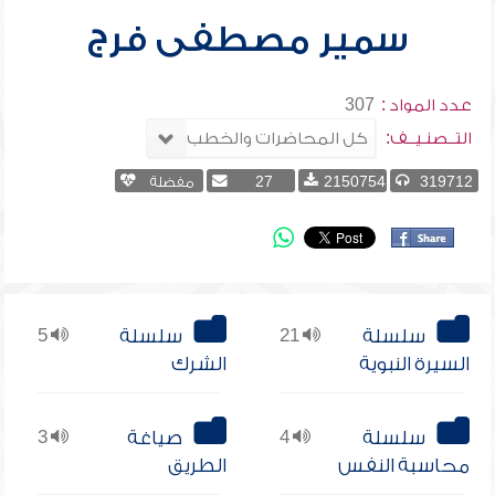
سمير مصطفى فرج
عدد المواد :
307
التــصنـيــف:
319712
2150754
27
مفضلة
سلسلة
21
سلسلة
5
السيرة النبوية
الشرك
سلسلة
4
صياغة
3
محاسبة النفس
الطريق