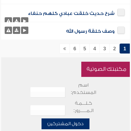
شرح حديث خلقت عبادي كلهم حنفاء
وصف خلقة رسول الله
6
5
4
3
2
1
مكتبتك الصوتية
اسم
المستخدم:
كـلـــمـة
الـمـــــرور:
دخول المشتركين