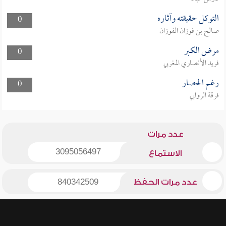
التوكل حقيقته وآثاره
0
صالح بن فوزان الفوزان
مرض الكبر
0
فريد الأنصاري المغربي
رغم الحصار
0
فرقة الروابي
عدد مرات
3095056497
الاستماع
عدد مرات الحفظ
840342509