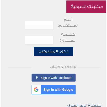
مكتبتك الصوتية
اسم
المستخدم:
كـلـــمـة
الـمـــــرور:
دخول المشتركين
أو الدخول بحساب
استرجاع الرمز السري