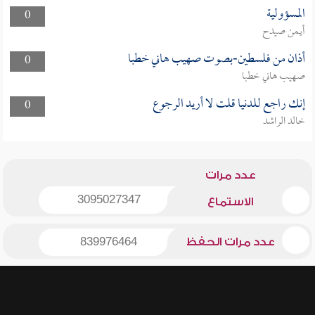
المسؤولية
0
أيمن صيدح
أذان من فلسطين-بصوت صهيب هاني خطبا
0
صهيب هاني خطبا
إنك راجع للدنيا قلت لا أريد الرجوع
0
خالد الراشد
عدد مرات
3095027347
الاستماع
عدد مرات الحفظ
839976464