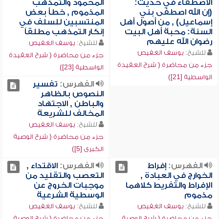
الاصطفاء في حديث:
المحمود والتمذهب
(إن الله اصطفى بني
المذموم , خطأ بعض
إسماعيل) , من أصول أهل
المنتسبين للسلف في
السنة: محبة أهل البيت
إنكار التمذهب مطلقاً
رضوان الله عليهم
للشيخ:
يوسف الغفيص
للشيخ:
يوسف الغفيص
جزء من محاضرة ( شرح العقيدة
جزء من محاضرة ( شرح العقيدة
الواسطية [23])
الواسطية [21])
الفهرس:
تفسير
النصوص بالظاهر
والباطن , الاجتهاد
المخالف للشريعة
للشيخ:
يوسف الغفيص
جزء من محاضرة ( شرح الوصية
الكبرى [5])
الفهرس:
إفراط
الفهرس:
الاقتداء ,
الخوارج في العبادة ,
التعصب والتقليد من
الإفراط والتفريط كلاهما
موجبات الخروج عن
مذموم
الوسطية الشرعية
للشيخ:
يوسف الغفيص
للشيخ:
يوسف الغفيص
جزء من محاضرة ( شرح الوصية
جزء من محاضرة ( شرح الوصية