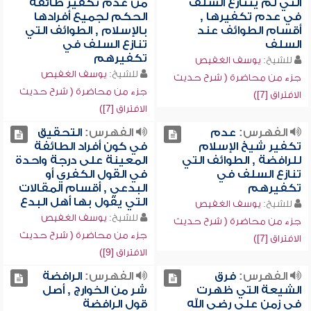
التي لم يتنازع السلف
من عدم تكفير طائفة
في عدم تكفيرها ,
الحكم لجميع أفرادها
أقسام الطوائف عند
بالإسلام , الطوائف التي
السلف
تنازع السلف في
تكفيرهم
للشيخ:
يوسف الغفيص
للشيخ:
يوسف الغفيص
جزء من محاضرة ( شرح حديث
جزء من محاضرة ( شرح حديث
الافتراق [7])
الافتراق [7])
الفهرس:
عدم
الفهرس:
التحقيق
تكفير شيخ الإسلام
في كون أفراد الطائفة
للرافضة , الطوائف التي
المعينة على درجة واحدة
تنازع السلف في
في القول الكفري أو
تكفيرهم
البدعي , أقسام المقالات
التي يقول بها أهل البدع
للشيخ:
يوسف الغفيص
للشيخ:
يوسف الغفيص
جزء من محاضرة ( شرح حديث
جزء من محاضرة ( شرح حديث
الافتراق [7])
الافتراق [9])
الفهرس:
فرق
الفهرس:
الرافضة
الشيعة التي ظهرت
شر من الخوارج , أصل
في زمن علي رضي الله
قول الرافضة