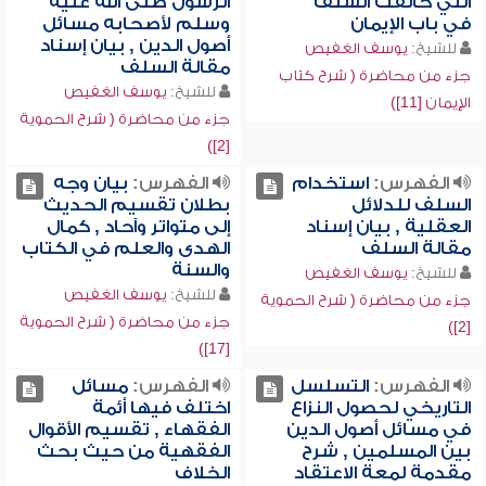
التي خالفت السلف
الرسول صلى الله عليه
في باب الإيمان
وسلم لأصحابه مسائل
أصول الدين , بيان إسناد
للشيخ:
يوسف الغفيص
مقالة السلف
جزء من محاضرة ( شرح كتاب
للشيخ:
يوسف الغفيص
الإيمان [11])
جزء من محاضرة ( شرح الحموية
[2])
الفهرس:
استخدام
الفهرس:
بيان وجه
السلف للدلائل
بطلان تقسيم الحديث
العقلية , بيان إسناد
إلى متواتر وآحاد , كمال
مقالة السلف
الهدى والعلم في الكتاب
والسنة
للشيخ:
يوسف الغفيص
للشيخ:
يوسف الغفيص
جزء من محاضرة ( شرح الحموية
جزء من محاضرة ( شرح الحموية
[2])
[17])
الفهرس:
التسلسل
الفهرس:
مسائل
التاريخي لحصول النزاع
اختلف فيها أئمة
في مسائل أصول الدين
الفقهاء , تقسيم الأقوال
بين المسلمين , شرح
الفقهية من حيث بحث
مقدمة لمعة الاعتقاد
الخلاف