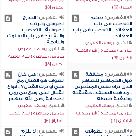
الكبرى [6])
الكبرى [8])
الفهرس:
حكم
الفهرس:
التدرج
التعصب في باب
الصوفي والرتب
العقائد , التعصب في باب
الصوفية , التعصب
العقائد
والتقليد في باب السلوك
ونتائجه
للشيخ:
يوسف الغفيص
للشيخ:
يوسف الغفيص
جزء من محاضرة ( شرح الوصية
جزء من محاضرة ( شرح الوصية
الكبرى [8])
الكبرى [8])
الفهرس:
مخالفة
الفهرس:
هل كان
قول الجماهير للظاهر
الصواب هو القتال مع
الذي يراه بعض المتأخرين
علي أو ترك القتال؟ , أنواع
, مذهب السلف.. حقيقته
القتال الذي وقع في زمن
وكيفية ضبطه
الصحابة رضي الله عنهم
للشيخ:
يوسف الغفيص
للشيخ:
يوسف الغفيص
جزء من محاضرة ( شرح حديث
جزء من محاضرة ( شرح حديث
الافتراق [1])
الافتراق [6])
الفهرس:
الطوائف
الفهرس:
لا يلزم