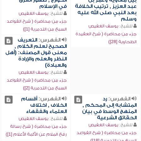
بين معاوية وعمر بن
الخوارج , ظهور الفرق
عبد العزيز , ترتيب الخلافة
في الإسلام
بعد النبي صلى الله عليه
للشيخ:
يوسف الغفيص
وسلم
جزء من محاضرة ( شرح القواعد
للشيخ:
يوسف الغفيص
السبع من التدمرية [1])
جزء من محاضرة ( شرح العقيدة
الفهرس:
التعريف
الطحاوية [28])
الصحيح لعلم الكلام ,
معنى قول المصنف: (أهل
النظر والعلم والإرادة
والعبادة)
للشيخ:
يوسف الغفيص
جزء من محاضرة ( شرح القواعد
السبع من التدمرية [2])
الفهرس:
رد
الفهرس:
أقسام
المتشابه إلى المحكم ,
الخلاف , اختلاف
المنهج الوسط في بيان
العلماء والفقهاء
الحقائق الشرعية
للشيخ:
يوسف الغفيص
للشيخ:
يوسف الغفيص
جزء من محاضرة ( شرح رسالة
جزء من محاضرة ( شرح القواعد
رفع الملام عن الأئمة الأعلام [1])
السبع من التدمرية [18])