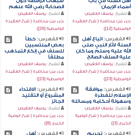
أهل السنة في باب
شبهات الرافضة حول
أسماء الإيمان
الصحابة رضي الله عنهم
للشيخ:
يوسف الغفيص
للشيخ:
يوسف الغفيص
جزء من محاضرة ( شرح العقيدة
جزء من محاضرة ( شرح العقيدة
الواسطية [12])
الواسطية [20])
الفهرس:
اتباع أهل
الفهرس:
خطأ
السنة لآثار النبي صلى
بعض المنتسبين
الله عليه وسلم وما كان
للسلف في إنكار التمذهب
عليه السلف الصالح
مطلقاً
للشيخ:
يوسف الغفيص
للشيخ:
يوسف الغفيص
جزء من محاضرة ( شرح العقيدة
جزء من محاضرة ( شرح العقيدة
الواسطية [23])
الواسطية [23])
الفهرس:
موافقة
الفهرس:
الاقتداء
الإسلام للفطرة
المشروع أو التقليد
وسهولة أحكامه ومسائله
الجائز
للشيخ:
يوسف الغفيص
للشيخ:
يوسف الغفيص
جزء من محاضرة ( شرح الوصية
جزء من محاضرة ( شرح الوصية
الكبرى [3])
الكبرى [8])
الفهرس:
تحريم
الفهرس:
أهل