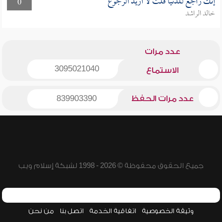
إنك راجع للدنيا قلت لا أريد الرجوع
0
خالد الراشد
عدد مرات
3095021040
الاستماع
عدد مرات الحفظ
839903390
جميع الحقوق محفوظة © 2026 - 1998 لشبكة إسلام ويب
وثيقة الخصوصية
اتفاقية الخدمة
اتصل بنا
من نحن