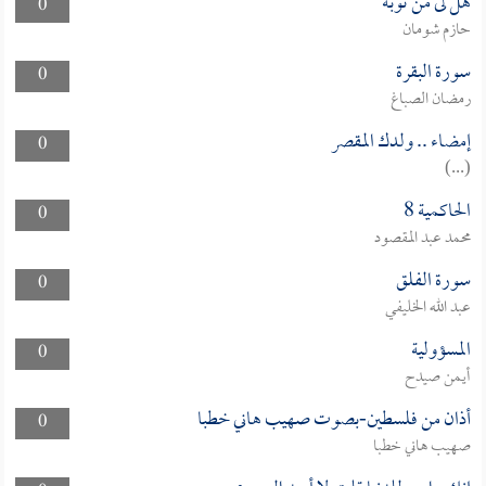
هل لى من توبة
0
حازم شومان
سورة البقرة
0
رمضان الصباغ
إمضاء .. ولدك المقصر
0
(...)
الحاكمية 8
0
محمد عبد المقصود
سورة الفلق
0
عبد الله الخليفي
المسؤولية
0
أيمن صيدح
أذان من فلسطين-بصوت صهيب هاني خطبا
0
صهيب هاني خطبا