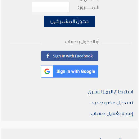
الـمـــــرور:
دخول المشتركين
أو الدخول بحساب
استرجاع الرمز السري
تسجيل عضو جديد
إعادة تفعيل حساب