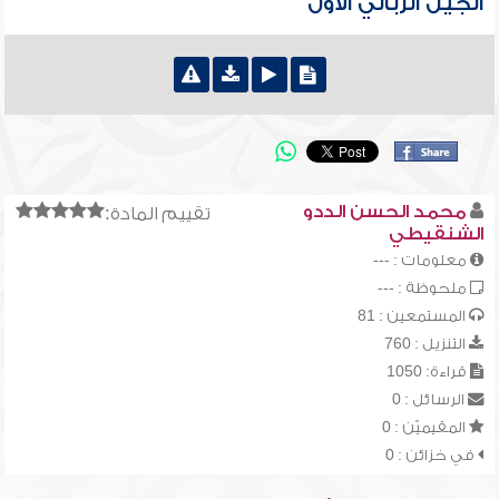
الجيل الرباني الأول
محمد الحسن الددو
تقييم المادة:
الشنقيطي
معلومات : ---
ملحوظة : ---
المستمعين : 81
التنزيل : 760
قراءة: 1050
الرسائل : 0
المقيميّن : 0
في خزائن : 0