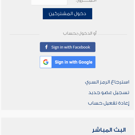
الـمـــــرور:
دخول المشتركين
أو الدخول بحساب
استرجاع الرمز السري
تسجيل عضو جديد
إعادة تفعيل حساب
البث المباشر