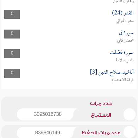
زغلول النجار
القدر (24)
0
سفر الحوالي
سورة ق
0
محمد ركابي
سورة فصّلت
0
ياسر سلامة
أناشيد صلاح الدين [3]
0
فرقة الاعتصام
عدد مرات
3095016738
الاستماع
عدد مرات الحفظ
839846149