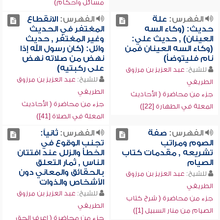
مسائل وأحكام)
الفهرس:
علة
الفهرس:
الانقطاع
حديث: (وكاء السه
المغتفر في الحديث
العينان) , حديث علي:
وغير المغتفر , حديث
(وكاء السه العينان فمن
وائل: (كان رسول الله إذا
نام فليتوضأ)
نهض من صلاته نهض
على ركبتيه)
للشيخ:
عبد العزيز بن مرزوق
للشيخ:
عبد العزيز بن مرزوق
الطريفي
الطريفي
جزء من محاضرة ( الأحاديث
جزء من محاضرة ( الأحاديث
المعلة في الطهارة [22])
المعلة في الصلاة [41])
الفهرس:
صفة
الفهرس:
ثانياً:
الصوم ومراتب
تجنب الوقوع في
تشريعه , مقدمات كتاب
الخطأ والزلل عند افتتان
الصيام
الناس , ثمار التعلق
بالحقائق والمعاني دون
للشيخ:
عبد العزيز بن مرزوق
الأشخاص والذوات
الطريفي
للشيخ:
عبد العزيز بن مرزوق
جزء من محاضرة ( شرح كتاب
الطريفي
الصيام من منار السبيل [1])
جزء من محاضرة ( اعرف الحق