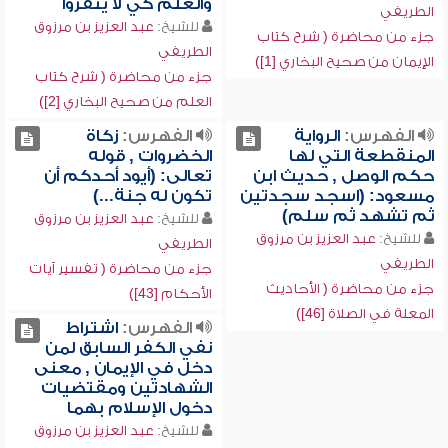
والعلم كي لا ينفروا
الطريفي
للشيخ:
عبد العزيز بن مرزوق
جزء من محاضرة ( شرح كتاب
الطريفي
الإيمان من صحيح البخاري [1])
جزء من محاضرة ( شرح كتاب
العلم من صحيح البخاري [2])
الفهرس:
الرواية
الفهرس:
زكاة
المنقطعة التي لها
الخضروات , قوله
حكم الوصل , حديث ابن
تعالى: (أيود أحدكم أن
مسعود: (اسجد سجدتين
تكون له جنة...)
ثم تشهد ثم سلم)
للشيخ:
عبد العزيز بن مرزوق
للشيخ:
عبد العزيز بن مرزوق
الطريفي
الطريفي
جزء من محاضرة ( تفسير آيات
جزء من محاضرة ( الأحاديث
الأحكام [43])
المعلة في الصلاة [46])
الفهرس:
اشتراط
نفي الكفر السابق لمن
دخل في الإيمان , معنى
الشهادتين ومقتضيات
دخول الإسلام بهما
للشيخ:
عبد العزيز بن مرزوق