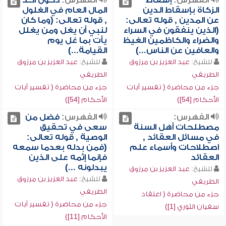
الفهرس:
إسقاط
الفهرس:
دخول أخذ
الزكاة بإسقاط الدين
المال العام في الغلول
عن المدين , قوله تعالى:
, قوله تعالى: (وما كان
(الذين ينفقون في السراء
لنبي أن يغل ومن يغلل
والضراء والكاظمين الغيظ
يأت بما غل يوم
والعافين عن الناس...)
القيامة...)
للشيخ:
عبد العزيز بن مرزوق
للشيخ:
عبد العزيز بن مرزوق
الطريفي
الطريفي
جزء من محاضرة ( تفسير آيات
جزء من محاضرة ( تفسير آيات
الأحكام [54])
الأحكام [54])
الفهرس:
الفهرس:
فضل من
مصطلحات أهل السنة
سعى في تحقيق
في مسائل العقائد ,
الوصية , قوله تعالى:
اصطلاحات وأسماء علم
(فمن بدله بعدما سمعه
العقائد
فإنما إثمه على الذين
يبدلونه ...)
للشيخ:
عبد العزيز بن مرزوق
للشيخ:
عبد العزيز بن مرزوق
الطريفي
الطريفي
جزء من محاضرة ( اعتقاد
جزء من محاضرة ( تفسير آيات
سفيان الثوري [1])
الأحكام [11])