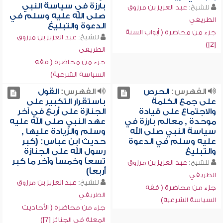
بارزة في سياسة النبي
للشيخ:
عبد العزيز بن مرزوق
صلى الله عليه وسلم في
الطريفي
الدعوة والتبليغ
جزء من محاضرة ( أبواب السنة
للشيخ:
عبد العزيز بن مرزوق
[2])
الطريفي
جزء من محاضرة ( فقه
السياسة الشرعية)
الفهرس:
الحرص
الفهرس:
القول
على جمع الكلمة
باستقرار التكبير على
والاجتماع على قيادة
الجنازة على أربع في آخر
موحدة , معالم بارزة في
عهد النبي صلى الله عليه
سياسة النبي صلى الله
وسلم والزيادة عليها ,
عليه وسلم في الدعوة
حديث ابن عباس: (كبر
والتبليغ
رسول الله على الجنازة
تسعاً وخمساً وآخر ما كبر
للشيخ:
عبد العزيز بن مرزوق
أربعاً)
الطريفي
للشيخ:
عبد العزيز بن مرزوق
جزء من محاضرة ( فقه
الطريفي
السياسة الشرعية)
جزء من محاضرة ( الأحاديث
المعلة في الجنائز [7])