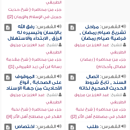
الطريفي
جزء من محاضرة ( شرح حديث
جبريل في الإسلام والإيمان [2])
الفهرس:
مراحل
الفهرس:
رفق الله
تشريع صيام رمضان ,
بالإنسان وتيسيره له
فرضية صيام رمضان
الرزق , الابتداء والاستهلال
للشيخ:
عبد العزيز بن مرزوق
للشيخ:
عبد العزيز بن مرزوق
الطريفي
الطريفي
جزء من محاضرة ( رمضان
جزء من محاضرة ( شرح مقدمة
فضائل وأحكام)
رسالة ابن أبي زيد القيرواني [1])
الفهرس:
اتصال
الفهرس:
الموقوف
السند , تابع شروط
على الصحابة , أنواع
الحديث الصحيح لذاته
الأحاديث من جهة الإسناد
للشيخ:
عبد العزيز بن مرزوق
للشيخ:
عبد العزيز بن مرزوق
الطريفي
الطريفي
جزء من محاضرة ( شرح نخبة
جزء من محاضرة ( شرح نخبة
الفكر في مصطلح أهل الأثر [2])
الفكر في مصطلح أهل الأثر [4])
الفهرس:
طلب
الفهرس:
اختصاص