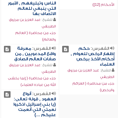
الناس وتبليغهم , الأمور
الأحكام [12])
التي ينبغي للعالم
الاتصاف بها
للشيخ:
عبد العزيز بن مرزوق
الطريفي
جزء من محاضرة ( العالِم
والعالَم)
الفهرس:
حكم
الفهرس:
معرفة
إظهار الرخص للعوام ,
واقع المدعويين , من
أحكام الأخذ برخص
صفات العالم الصادق
العلماء
للشيخ:
عبد العزيز بن مرزوق
للشيخ:
عبد العزيز بن مرزوق
الطريفي
الطريفي
جزء من محاضرة ( إنما يخشى
جزء من محاضرة ( العزائم
الله من عباده العلماء)
والرخص)
الفهرس:
أنواع
العهود , قوله تعالى:
(يا بني إسرائيل اذكروا
نعمتي التي أنعمت
عليكم ...)