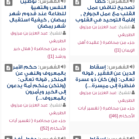
الفهرس:
خطأ
الفهرس:
توطين
تصحيح تناقض عمل
النفس والتهيؤ
القلب مع عمل الجوارح ,
للطاعة عند قدوم شهر
إقامة التوحيد في القلوب
رمضان , كيفية استقبال
شهر رمضان
للشيخ:
عبد العزيز بن مرزوق
للشيخ:
عبد العزيز بن مرزوق
الطريفي
الطريفي
جزء من محاضرة ( عقيدة أهل
جزء من محاضرة ( هلال خير
الإيمان [1])
ورشد [1])
الفهرس:
إسقاط
الفهرس:
حكم الأمر
الدين عن الفقير , قوله
بالمعروف والنهي عن
تعالى: (وإن كان ذو عسرة
المنكر , قوله تعالى:
فنظرة إلى ميسرة...)
(ولتكن منكم أمة يدعون
إلى الخير ويأمرون
للشيخ:
عبد العزيز بن مرزوق
بالمعروف...)
الطريفي
للشيخ:
عبد العزيز بن مرزوق
جزء من محاضرة ( تفسير آيات
الطريفي
الأحكام [46])
جزء من محاضرة ( تفسير آيات
الأحكام [52])