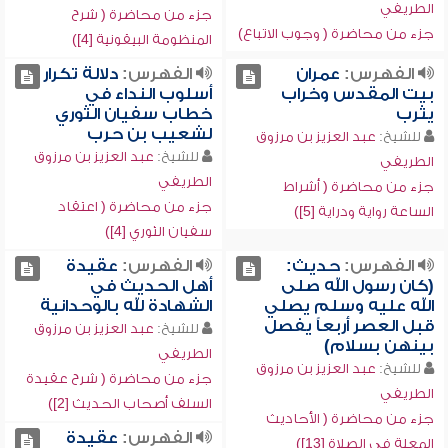
الطريفي
جزء من محاضرة ( شرح
جزء من محاضرة ( وجوب الاتباع)
المنظومة البيقونية [4])
الفهرس:
عمران
الفهرس:
دلالة تكرار
بيت المقدس وخراب
أسلوب النداء في
يثرب
خطاب سفيان الثوري
لشعيب بن حرب
للشيخ:
عبد العزيز بن مرزوق
للشيخ:
عبد العزيز بن مرزوق
الطريفي
الطريفي
جزء من محاضرة ( أشراط
جزء من محاضرة ( اعتقاد
الساعة رواية ودراية [5])
سفيان الثوري [4])
الفهرس:
حديث:
الفهرس:
عقيدة
(كان رسول الله صلى
أهل الحديث في
الله عليه وسلم يصلي
الشهادة لله بالوحدانية
قبل العصر أربعاً يفصل
للشيخ:
عبد العزيز بن مرزوق
بينهن بسلام)
الطريفي
للشيخ:
عبد العزيز بن مرزوق
جزء من محاضرة ( شرح عقيدة
الطريفي
السلف أصحاب الحديث [2])
جزء من محاضرة ( الأحاديث
الفهرس:
عقيدة
المعلة في الصلاة [13])