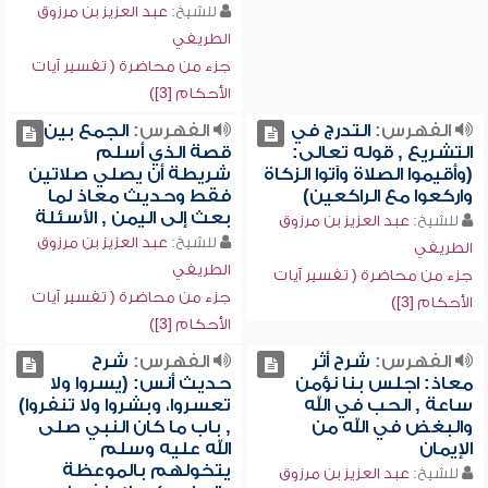
للشيخ:
عبد العزيز بن مرزوق
الطريفي
جزء من محاضرة ( تفسير آيات
الأحكام [3])
الفهرس:
التدرج في
الفهرس:
الجمع بين
التشريع , قوله تعالى:
قصة الذي أسلم
(وأقيموا الصلاة وآتوا الزكاة
شريطة أن يصلي صلاتين
واركعوا مع الراكعين)
فقط وحديث معاذ لما
بعث إلى اليمن , الأسئلة
للشيخ:
عبد العزيز بن مرزوق
للشيخ:
عبد العزيز بن مرزوق
الطريفي
الطريفي
جزء من محاضرة ( تفسير آيات
جزء من محاضرة ( تفسير آيات
الأحكام [3])
الأحكام [3])
الفهرس:
شرح أثر
الفهرس:
شرح
معاذ: اجلس بنا نؤمن
حديث أنس: (يسروا ولا
ساعة , الحب في الله
تعسروا، وبشروا ولا تنفروا)
والبغض في الله من
, باب ما كان النبي صلى
الإيمان
الله عليه وسلم
يتخولهم بالموعظة
للشيخ:
عبد العزيز بن مرزوق