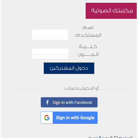
مكتبتك الصوتية
اسم
المستخدم:
كـلـــمـة
الـمـــــرور:
دخول المشتركين
أو الدخول بحساب