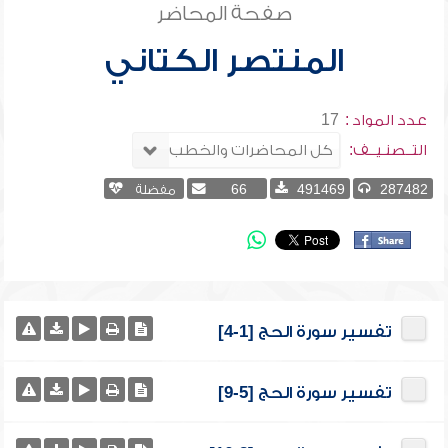
صفحة المحاضر
المنتصر الكتاني
عدد المواد :
17
التــصنـيــف:
287482
491469
66
مفضلة
تفسير سورة الحج [1-4]
تفسير سورة الحج [5-9]