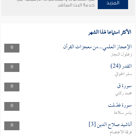
المزيد
خدمة البث المباشر
الأكثر استماعا لهذا الشهر
الإعجاز العلمي...من معجزات القرآن
0
زغلول النجار
القدر (24)
0
سفر الحوالي
سورة ق
0
محمد ركابي
سورة فصّلت
0
ياسر سلامة
أناشيد صلاح الدين [3]
0
فرقة الاعتصام