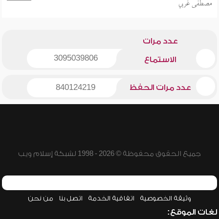
مصطفى غربي
عدد مرات
3095039806
الاستماع
عدد مرات الحفظ
840124219
جميع الحقوق محفوظة © 2026 - 1998 لشبكة إسلام ويب
وثيقة الخصوصية
اتفاقية الخدمة
اتصل بنا
من نحن
لغات الموقع: