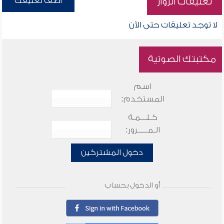
أضف تعليقك
تعليقات الزوار
لا توجد تعليقات حتى الآن
مكتبتك الصوتية
اسم
المستخدم:
كـلـــمـة
الـمـــــرور:
دخول المشتركين
أو الدخول بحساب