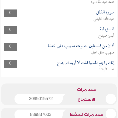
محمد عبد المقصود
سورة الفلق
0
عبد الله الخليفي
المسؤولية
0
أيمن صيدح
أذان من فلسطين-بصوت صهيب هاني خطبا
0
صهيب هاني خطبا
إنك راجع للدنيا قلت لا أريد الرجوع
0
خالد الراشد
عدد مرات
3095015572
الاستماع
عدد مرات الحفظ
839837603