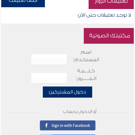
أضف تعليقك
تعليقات الزوار
لا توجد تعليقات حتى الآن
مكتبتك الصوتية
اسم
المستخدم:
كـلـــمـة
الـمـــــرور:
دخول المشتركين
أو الدخول بحساب