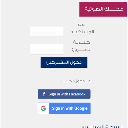
مكتبتك الصوتية
اسم
المستخدم:
كـلـــمـة
الـمـــــرور:
دخول المشتركين
أو الدخول بحساب
استرجاع الرمز السري