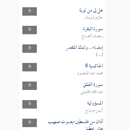
هل لى من توبة
0
حازم شومان
سورة البقرة
0
رمضان الصباغ
إمضاء .. ولدك المقصر
0
(...)
الحاكمية 8
0
محمد عبد المقصود
سورة الفلق
0
عبد الله الخليفي
المسؤولية
0
أيمن صيدح
أذان من فلسطين-بصوت صهيب
0
هاني خطبا