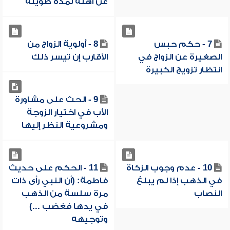
عن أهله لمدة طويلة
7 - حكم حبس
8 - أولوية الزواج من
الصغيرة عن الزواج في
الأقارب إن تيسر ذلك
انتظار تزويج الكبيرة
9 - الحث على مشاورة
الأب في اختيار الزوجة
ومشروعية النظر إليها
10 - عدم وجوب الزكاة
11 - الحكم على حديث
في الذهب إذا لم يبلغ
فاطمة: (أن النبي رأى ذات
النصاب
مرة سلسة من الذهب
في يدها فغضب ...)
وتوجيهه