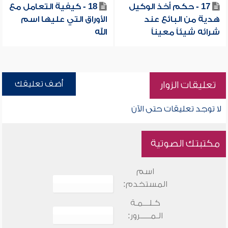
17 - حكم أخذ الوكيل
18 - كيفية التعامل مع
هدية من البائع عند
الأوراق التي عليها اسم
شرائه شيئاً معيناً
الله
أضف تعليقك
تعليقات الزوار
لا توجد تعليقات حتى الآن
مكتبتك الصوتية
اسم
المستخدم:
كـلـــمـة
الـمـــــرور: