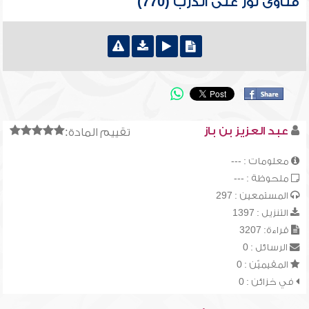
فتاوى نور على الدرب (770)
عبد العزيز بن باز
تقييم المادة:
معلومات : ---
ملحوظة : ---
المستمعين : 297
التنزيل : 1397
قراءة: 3207
الرسائل : 0
المقيميّن : 0
في خزائن : 0