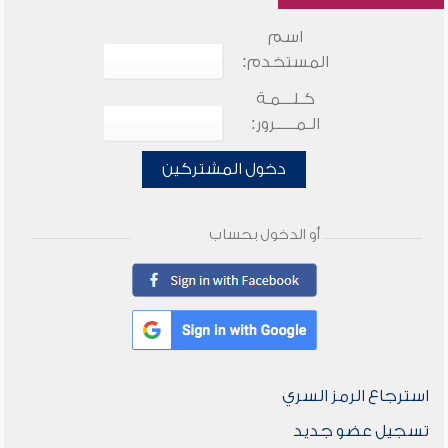
اسم
المستخدم:
كـلـــمـة
الـمـــــرور:
دخول المشتركين
أو الدخول بحساب
استرجاع الرمز السري
تسجيل عضو جديد