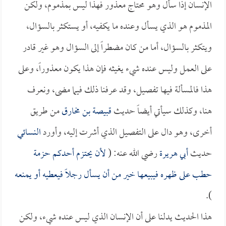
الإنسان إذا سأل وهو محتاج معذور فهذا ليس بمذموم، ولكن
المذموم هو الذي يسأل وعنده ما يكفيه، أو يستكثر بالسؤال،
ويتكثر بالسؤال، أما من كان مضطراً إلى السؤال وهو غير قادر
على العمل وليس عنده شيء يغيثه فإن هذا يكون معذوراً، وعلى
هذا فالمسألة فيها تفصيل، وقد عرفنا ذلك فيما مضى، ونعرف
هنا، وكذلك سيأتي أيضاً حديث
قبيصة بن مخارق
من طريق
أخرى، وهو دال على التفصيل الذي أشرت إليه، وأورد
النسائي
حديث
أبي هريرة
رضي الله عنه: (
لأن يحتزم أحدكم حزمة
حطب على ظهره فيبيعها خير من أن يسأل رجلاً فيعطيه أو يمنعه
).
هذا الحديث يدلنا على أن الإنسان الذي ليس عنده شيء، ولكن