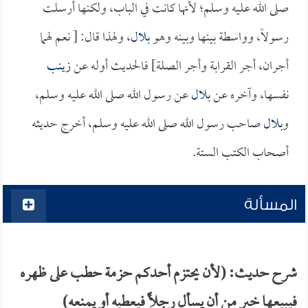
صلى الله عليه وسلم؛ لأنها كانت في الباب، ولكنها أرسلت
رسولاً، وواسطة بينها وبينه وهو
بلال
، ولهذا قال: [ نعم لهما
أجران، أجر القرابة وأجر الصلة] فالحديث أوله عن
زينب
نفسها، وآخره عن
بلال
عن رسول الله صلى الله عليه وسلم،
و
بلال
صاحب رسول الله صلى الله عليه وسلم، أخرج حديثه
أصحاب الكتب الستة.
المسألة
شرح حديث: (لأن يحتزم أحدكم حزمة حطب على ظهره
فيبيعها خير من أن يسأل رجلأً فيعطيه أو يمنعه)