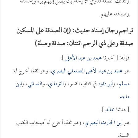
وكذلك الصلة لذوي الأرحام بأن يصل إليهم بره وإحسانه
وصدقته عليهم.
تراجم رجال إسناد حديث: (إن الصدقة على المسكين
صدقة وعلى ذي الرحم اثنتان: صدقة وصلة)
قوله: [ أخبرنا
محمد بن عبد الأعلى
].
هو
محمد بن عبد الأعلى الصنعاني البصري
، وهو ثقة، أخرج له
مسلم
، و
أبو داود
في كتاب القدر، و
الترمذي
، و
النسائي
، و
ابن
ماجه
.
[حدثنا
خالد
].
هو
ابن الحارث البصري
، وهو ثقة، أخرج له أصحاب الكتب
الستة.