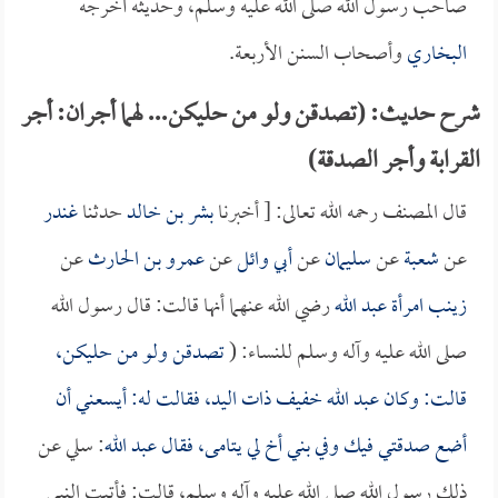
صاحب رسول الله صلى الله عليه وسلم، وحديثه أخرجه
البخاري
وأصحاب السنن الأربعة.
شرح حديث: (تصدقن ولو من حليكن... لهما أجران: أجر
القرابة وأجر الصدقة)
قال المصنف رحمه الله تعالى: [ أخبرنا
بشر بن خالد
حدثنا
غندر
عن
شعبة
عن
سليمان
عن
أبي وائل
عن
عمرو بن الحارث
عن
زينب امرأة عبد الله
رضي الله عنهما أنها قالت: قال رسول الله
صلى الله عليه وآله وسلم للنساء: (
تصدقن ولو من حليكن،
قالت: وكان
عبد الله
خفيف ذات اليد، فقالت له: أيسعني أن
أضع صدقتي فيك وفي بني أخ لي يتامى، فقال
عبد الله
: سلي عن
ذلك رسول الله صلى الله عليه وآله وسلم، قالت: فأتيت النبي