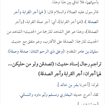
بأسمائهما، فلا تنافي بين هذا وهذا.
فالرسول عليه الصلاة والسلام قال: (
لهما أجر القرابة وأجر
الصدقة
)، (لهما أجر القرابة)، أي: أجر صلة القرابة، (وأجر
الصدقة)، وهذا هو محل الشاهد للترجمة من الحديث؛ الشاهد من
الحديث للترجمة: الصدقة على الأقارب، وهو متفق مع حديث
سلمان بن عامر
المتقدم: (
وعلى ذي الرحم اثنتان: صدقة وصلة
).
تراجم رجال إسناد حديث: (تصدقن ولو من حليكن...
لهما أجران: أجر القرابة وأجر الصدقة)
قوله: [أخبرنا
بشر بن خالد
].
ثقة، أخرج حديثه
البخاري
و
مسلم
و
أبو داود
و
النسائي
.
[حدثنا
غندر
].