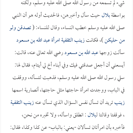
شيء لم تسمعه من رسول الله صلى الله عليه وسلم، ولكنه
بواسطة
بلال
حيث سأل وأخبرهن، فالحديث أوله هو أن النبي
صلى الله عليه وسلم خطب النساء، وقال للنساء: (
تصدقن ولو
من حليكن
)، فكانت
زينب الثقفية امرأة عبد الله بن مسعود
سألت زوجها
عبد الله بن مسعود
رضي الله تعالى عنه، قالت:
أيسعني أن أجعل صدقتي فيك وفي أبناء أخ لي أيتام، فقال لها:
سلي رسول الله صلى الله عليه وسلم، فذهبت لتسأله، ووقفت
في الباب، ووجدت امرأة حاجتها مثل حاجتها، أنصارية اسمها
زينب
تريد أن تسأل نفس السؤال الذي تسأل عنه
زينب الثقفية
، فوقفتا وقالتا ل
بلال
: انطلق واسأله، ولا تخبره من نحن،
فأخبره بأن امرأتان تسألان -يعني: بالباب- عن كذا وكذا، فقال: