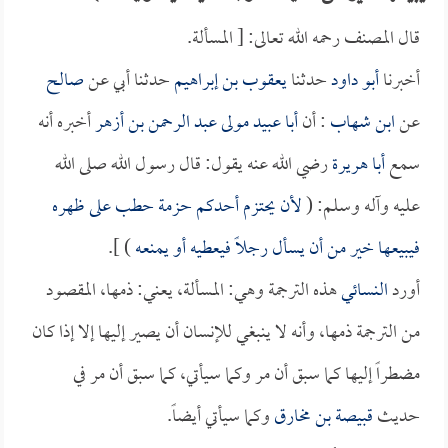
قال المصنف رحمه الله تعالى: [ المسألة.
أخبرنا
أبو داود
حدثنا
يعقوب بن إبراهيم
حدثنا أبي عن
صالح
عن
ابن شهاب
: أن
أبا عبيد مولى عبد الرحمن بن أزهر
أخبره أنه
سمع
أبا هريرة
رضي الله عنه يقول: قال رسول الله صلى الله
عليه وآله وسلم: (
لأن يحتزم أحدكم حزمة حطب على ظهره
فيبيعها خير من أن يسأل رجلاً فيعطيه أو يمنعه
) ].
أورد
النسائي
هذه الترجمة وهي: المسألة، يعني: ذمها، المقصود
من الترجمة ذمها، وأنه لا ينبغي للإنسان أن يصير إليها إلا إذا كان
مضطراً إليها كما سبق أن مر وكما سيأتي، كما سبق أن مر في
حديث
قبيصة بن مخارق
وكما سيأتي أيضاً.