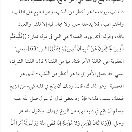
فالذنب يورث ما هو أخطر من الذنب، وهو الطبع على القلب،
والختم عليه، فلا يدخله خير، ولا مجال فيه إلا للشر والعياذ
بالله، وقوله: أتدري ما الفتنة؟ هي التي في قوله تعالى: ((
فَلْيَحْذَرِ
الَّذِينَ يُخَالِفُونَ عَنْ أَمْرِهِ أَنْ تُصِيبَهُمْ فِتْنَةٌ))[النور:63]، يعني:
العقوبة على مخالفة الأمر فتنة، فما هي الفتنة؟ قال: الفتنة الشرك،
يعني: قد يصل الأمر إلى ما هو أخطر من الذنب -الذي هو
المعصية- وهو الشرك، قال: وذلك أن يقع في قلبه شيء من الزيغ
فيهلك بسبب ذلك؛ فإذا رد بعض قول الرسول صلى الله عليه
وسلم أن يقع في قلبه شيء من الزيغ فيهلك. ويقول الله عز
وجل: ((
وَمَا كَانَ لِمُؤْمِنٍ وَلا مُؤْمِنَةٍ إِذَا قَضَى اللَّهُ وَرَسُولُهُ أَمْراً أَنْ