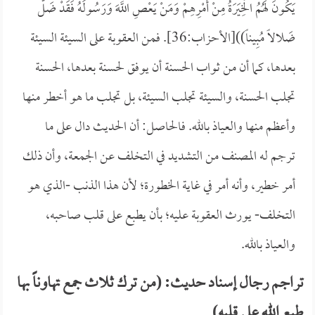
يَكُونَ لَهُمُ الْخِيَرَةُ مِنْ أَمْرِهِمْ وَمَنْ يَعْصِ اللَّهَ وَرَسُولَهُ فَقَدْ ضَلَّ
ضَلالاً مُبِيناً))[الأحزاب:36]. فمن العقوبة على السيئة السيئة
بعدها، كما أن من ثواب الحسنة أن يوفق لحسنة بعدها، الحسنة
تجلب الحسنة، والسيئة تجلب السيئة، بل تجلب ما هو أخطر منها
وأعظم منها والعياذ بالله. فالحاصل: أن الحديث دال على ما
ترجم له المصنف من التشديد في التخلف عن الجمعة، وأن ذلك
أمر خطير، وأنه أمر في غاية الخطورة؛ لأن هذا الذنب -الذي هو
التخلف- يورث العقوبة عليه؛ بأن يطبع على قلب صاحبه،
والعياذ بالله.
تراجم رجال إسناد حديث: (من ترك ثلاث جمع تهاوناً بها
طبع الله على قلبه)