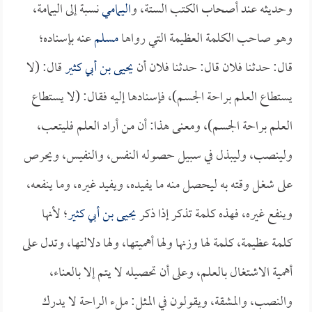
وحديثه عند أصحاب الكتب الستة، و
اليمامي
نسبة إلى اليمامة،
وهو صاحب الكلمة العظيمة التي رواها
مسلم
عنه بإسناده؛
قال: حدثنا فلان قال: حدثنا فلان أن
يحيى بن أبي كثير
قال: (لا
يستطاع العلم براحة الجسم)، فإسنادها إليه فقال: (لا يستطاع
العلم براحة الجسم)، ومعنى هذا: أن من أراد العلم فليتعب،
ولينصب، وليبذل في سبيل حصوله النفس، والنفيس، ويحرص
على شغل وقته به ليحصل منه ما يفيده، ويفيد غيره، وما ينفعه،
وينفع غيره، فهذه كلمة تذكر إذا ذكر
يحيى بن أبي كثير
؛ لأنها
كلمة عظيمة، كلمة لها وزنها ولها أهميتها، ولها دلالتها، وتدل على
أهمية الاشتغال بالعلم، وعلى أن تحصيله لا يتم إلا بالعناء،
والنصب، والمشقة، ويقولون في المثل: ملء الراحة لا يدرك