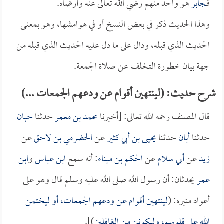
فـ
جابر
هو واحد منهم رضي الله تعالى عنه وأرضاه.
وهذا الحديث ذكر في بعض النسخ أو في هوامشها، وهو بمعنى
الحديث الذي قبله، ودال على ما دل عليه الحديث الذي قبله من
جهة بيان خطورة التخلف عن صلاة الجمعة.
شرح حديث: (لينتهين أقوام عن ودعهم الجمعات ...)
قال المصنف رحمه الله تعالى: [أخبرنا
محمد بن معمر
حدثنا
حبان
حدثنا
أبان
حدثنا
يحيى بن أبي كثير
عن
الحضرمي بن لاحق
عن
زيد
عن
أبي سلام
عن
الحكم بن ميناء
: أنه سمع
ابن عباس
و
ابن
عمر
يحدثان: أن رسول الله صلى الله عليه وسلم قال وهو على
أعواد منبره: (
لينتهين أقوام عن ودعهم الجمعات، أو ليختمن
الله على قلوبهم، وليكونن من الغافلين
)].