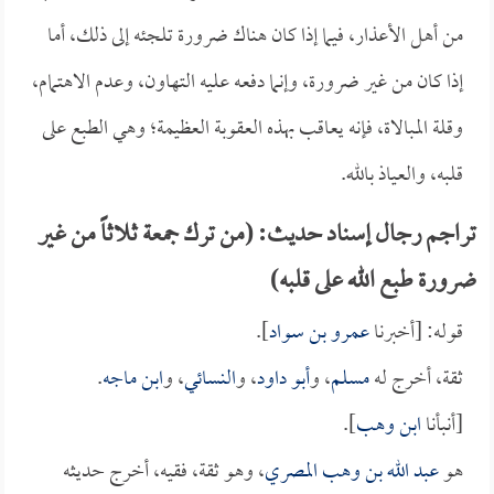
من أهل الأعذار، فيما إذا كان هناك ضرورة تلجئه إلى ذلك، أما
إذا كان من غير ضرورة، وإنما دفعه عليه التهاون، وعدم الاهتمام،
وقلة المبالاة، فإنه يعاقب بهذه العقوبة العظيمة؛ وهي الطبع على
قلبه، والعياذ بالله.
تراجم رجال إسناد حديث: (من ترك جمعة ثلاثاً من غير
ضرورة طبع الله على قلبه)
قوله: [أخبرنا
عمرو بن سواد
].
ثقة، أخرج له
مسلم
، و
أبو داود
، و
النسائي
، و
ابن ماجه
.
[أنبأنا
ابن وهب
].
هو
عبد الله بن وهب المصري
، وهو ثقة، فقيه، أخرج حديثه