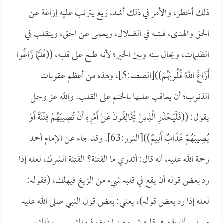
ذلك أخطر، والأمر في ذلك أشد، زيغ يترتب عليه إزاغة عن
الحق والهدى، فيتيه في الضلال، ويعمى عن الحق، ويتقلب في
الظلمات، ويحال بينه وبين الخير؛ لأنه طبع على قلبه، ((
فَلَمَّا زَاغُوا
أَزَاغَ اللَّهُ قُلُوبَهُمْ))[الصف:5]، وهذه من أعظم عقوبات
الذنوب؛ أن يعاقب عليها بالختم على القلب. والله عز وجل
يقول: ((
فَلْيَحْذَرِ الَّذِينَ يُخَالِفُونَ عَنْ أَمْرِهِ أَنْ تُصِيبَهُمْ فِتْنَةٌ أَوْ
يُصِيبَهُمْ عَذَابٌ أَلِيمٌ))[النور:63]. وقد جاء عن الإمام
أحمد
رحمة الله عليه، أنه قال: أتدري ما الفتنة؟ الفتنة الشرك، لعله إذا
رد بعض قوله أن يقع في قلبه شيء من الزيغ فيهلك، (فقوله:
لعله إذا رد بعض قوله)، يعني: بعض قول النبي صلى الله عليه
وسلم، أن يقع في قلبه شيء من الزيغ، فيهلك بسبب ذلك،