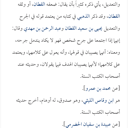
والتعديل، يأتي ذكره كثيراً بأن يقال: ضعفه
القطان
، أو وثقه
القطان
، وقد ذكر
الذهبي
في كتابه من يعتمد قوله في الجرح
والتعديل
يحيى بن سعيد القطان
و
عبد الرحمن بن مهدي
وقال:
إنهما إذا اجتمعا على جرح شخص فهو لا يكاد يندمل جرحه،
ومعناه: أنهما يصيبان في قولهما، وأنه يعول على كلامهما، ويعتمد
على كلامهما؛ لأنهما يصيبان الهدف فيما يقولان، وحديثه عند
أصحاب الكتب الستة.
[عن
محمد بن عمرو
].
هو
ابن وقاص الليثي
، وهو صدوق، له أوهام، أخرج حديثه
أصحاب الكتب الستة.
[عن
عبيدة بن سفيان الحضرمي
].