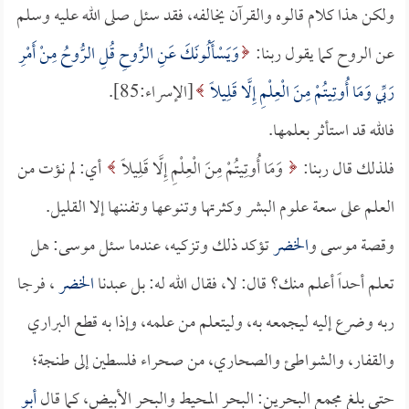
ولكن هذا كلام قالوه والقرآن يخالفه، فقد سئل صلى الله عليه وسلم
عن الروح كما يقول ربنا:
وَيَسْأَلُونَكَ عَنِ الرُّوحِ قُلِ الرُّوحُ مِنْ أَمْرِ
رَبِّي وَمَا أُوتِيتُمْ مِنَ الْعِلْمِ إِلَّا قَلِيلًا
[الإسراء:85].
فالله قد استأثر بعلمها.
فلذلك قال ربنا:
وَمَا أُوتِيتُمْ مِنَ الْعِلْمِ إِلَّا قَلِيلًا
أي: لم نؤت من
العلم على سعة علوم البشر وكثرتها وتنوعها وتفننها إلا القليل.
وقصة موسى و
الخضر
تؤكد ذلك وتزكيه، عندما سئل موسى: هل
تعلم أحداً أعلم منك؟ قال: لا، فقال الله له: بل عبدنا
الخضر
، فرجا
ربه وضرع إليه ليجمعه به، وليتعلم من علمه، وإذا به قطع البراري
والقفار، والشواطئ والصحاري، من صحراء فلسطين إلى طنجة؛
حتى بلغ مجمع البحرين: البحر المحيط والبحر الأبيض، كما قال
أبو