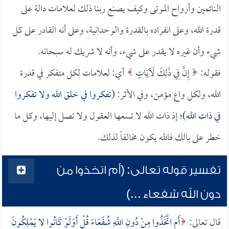
النائمين وأرواح الموتى وكيف يصنع ربنا ذلك لعلامات دالة على
قدرة الله، وعلى انفراده بالقدرة والوحدانية، وعلى أنه القادر على كل
شيء وأن غيره لا يقدر على شيء، وأنه لا شريك له سبحانه.
فقوله:
إِنَّ فِي ذَلِكَ لَآيَاتٍ
أي: لعلامات لكل متفكر في قدرة
الله، ولكل واع مؤمن، وفي الأثر: (
تفكروا في خلق الله ولا تفكروا
في ذات الله
)؛ إذ ذات الله لا تسعها العقول ولا تصل إليها، وكل ما
خطر على بالك فالله يكون مخالفاً لذلك.
تفسير قوله تعالى: (أم اتخذوا من
دون الله شفعاء ...)
قال تعالى:
أَمِ اتَّخَذُوا مِنْ دُونِ اللَّهِ شُفَعَاءَ قُلْ أَوَلَوْ كَانُوا لا يَمْلِكُونَ