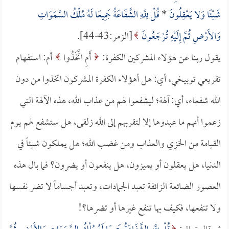
شَيْئًا وَلا يَعْقِلُونَ
*
قُلْ لِلَّهِ الشَّفَاعَةُ جَمِيعًا لَهُ مُلْكُ السَّمَوَاتِ
وَالأَرْضِ ثُمَّ إِلَيْهِ تُرْجَعُونَ
[الزمر:43-44].
يقول ربنا عن هؤلاء المشركين الكفرة:
أَمِ اتَّخَذُوا
أم: استفهام
تقريعي توبيخي، أي: هل أهؤلاء الكفرة المشركون اتخذوا من دون
الله شفعاء، أي: آلهة؛ ليشفعوا لهم من عذاب الله، هذه الآلهة التي
زعموا أنهم ما عبدوها إلا لتقربهم إلى الله زلفى، هل ستشفع لهم يوم
القيامة من الخزي والعذاب ومن غضب الله؛ هل يملكون شيئاً في
الدنيا، هل يعقلون أو يميزون، هل ينفعون أو يضرون؟ فما بال هذه
العصور الضائعة الزائفة تعبد الجمادات، وتعبد أجساماً لا تضر نفسها
ولا تنفعها، فكيف بها تنفع غيرها أو تضرها؟!