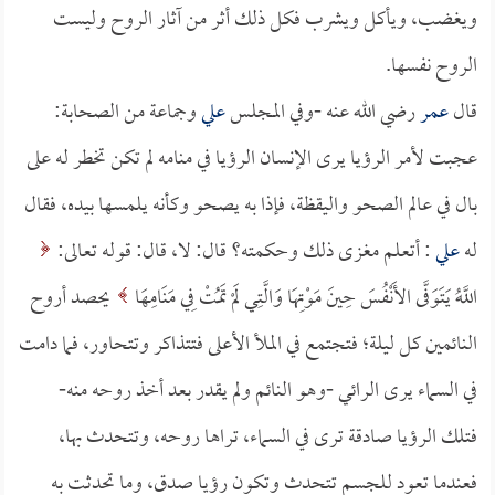
ويغضب، ويأكل ويشرب فكل ذلك أثر من آثار الروح وليست
الروح نفسها.
قال
عمر
رضي الله عنه -وفي المجلس
علي
وجماعة من الصحابة:
عجبت لأمر الرؤيا يرى الإنسان الرؤيا في منامه لم تكن تخطر له على
بال في عالم الصحو واليقظة، فإذا به يصحو وكأنه يلمسها بيده، فقال
له
علي
: أتعلم مغزى ذلك وحكمته؟ قال: لا، قال: قوله تعالى:
اللَّهُ يَتَوَفَّى الأَنْفُسَ حِينَ مَوْتِهَا وَالَّتِي لَمْ تَمُتْ فِي مَنَامِهَا
يحصد أروح
النائمين كل ليلة؛ فتجتمع في الملأ الأعلى فتتذاكر وتتحاور، فما دامت
في السماء يرى الرائي -وهو النائم ولم يقدر بعد أخذ روحه منه-
فتلك الرؤيا صادقة ترى في السماء، تراها روحه، وتتحدث بها،
فعندما تعود للجسم تتحدث وتكون رؤيا صدق، وما تحدثت به