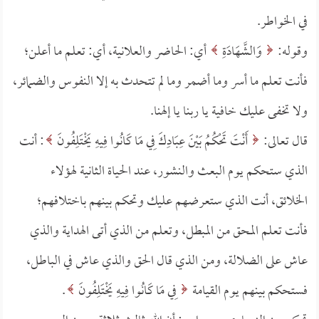
في الخواطر.
وقوله:
وَالشَّهَادَةِ
أي: الحاضر والعلانية، أي: تعلم ما أعلن؛
فأنت تعلم ما أسر وما أضمر وما لم تتحدث به إلا النفوس والضمائر،
ولا تخفى عليك خافية يا ربنا يا إلهنا.
قال تعالى:
أَنْتَ تَحْكُمُ بَيْنَ عِبَادِكَ فِي مَا كَانُوا فِيهِ يَخْتَلِفُونَ
: أنت
الذي ستحكم يوم البعث والنشور، عند الحياة الثانية لهؤلاء
الخلائق، أنت الذي ستعرضهم عليك وتحكم بينهم باختلافهم؛
فأنت تعلم المحق من المبطل، وتعلم من الذي أتى الهداية والذي
عاش على الضلالة، ومن الذي قال الحق والذي عاش في الباطل،
فستحكم بينهم يوم القيامة
فِي مَا كَانُوا فِيهِ يَخْتَلِفُونَ
.