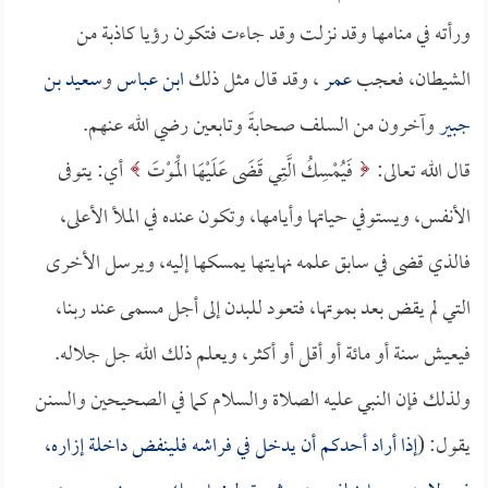
ورأته في منامها وقد نزلت وقد جاءت فتكون رؤيا كاذبة من
الشيطان، فعجب
عمر
، وقد قال مثل ذلك
ابن عباس
و
سعيد بن
جبير
وآخرون من السلف صحابةً وتابعين رضي الله عنهم.
قال الله تعالى:
فَيُمْسِكُ الَّتِي قَضَى عَلَيْهَا الْمَوْتَ
أي: يتوفى
الأنفس، ويستوفي حياتها وأيامها، وتكون عنده في الملأ الأعلى،
فالذي قضى في سابق علمه نهايتها يمسكها إليه، ويرسل الأخرى
التي لم يقض بعد بموتها، فتعود للبدن إلى أجل مسمى عند ربنا،
فيعيش سنة أو مائة أو أقل أو أكثر، ويعلم ذلك الله جل جلاله.
ولذلك فإن النبي عليه الصلاة والسلام كما في الصحيحين والسنن
يقول: (
إذا أراد أحدكم أن يدخل في فراشه فلينفض داخلة إزاره،