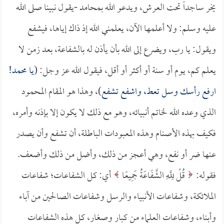
يخر ساجداً تحت العرش، ويدعو الله بمحامد -يقول نبينا صلى الله
عليه وسلم: ولا أعلمها الآن، يعلمني الله إذ ذاك إياها، فيشفع
ويقول: يا رب، ويضرع إلى الله بأن يأذن له بالشفاعة، بعد زمن لا
يعلم كم، يوم أو سنة أو أكثر أو أقل، فيقول الله عز وجل: (
يا محمد!
ارفع رأسك وسل تعط، واشفع تشفع
)، وهذا هو المقام المحمود
الذي وعده الله لخاتم أنبيائه، وهو مع ذلك لا يكون إلا بإذنه وأمره،
فكيف بهذه الأصنام وهذه المعبودات الباطلة، أن تشفع وأن يصدر
عنها ضر أو نفع، وهي أعجز من ذلك، وأضل من ذلك وأضعف.
فقوله:
قُلْ لِلَّهِ الشَّفَاعَةُ جَمِيعًا
أي: كل الشفاعات؛ شفاعات
الملائكة، وشفاعات الأنبياء والرسل وشفاعات الصالحين من آباء
وأبناء، وشفاعات العلماء من كبار وصغار، كل هذه الشفاعات