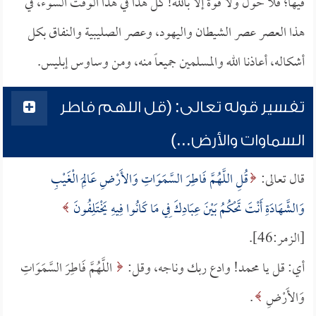
فيها؛ فلا حول ولا قوة إلا بالله! كل هذا في هذا الوقت السوء، في
هذا العصر عصر الشيطان واليهود، وعصر الصليبية والنفاق بكل
أشكاله، أعاذنا الله والمسلمين جميعاً منه، ومن وساوس إبليس.
تفسير قوله تعالى: (قل اللهم فاطر
السماوات والأرض...)
قال تعالى:
قُلِ اللَّهُمَّ فَاطِرَ السَّمَوَاتِ وَالأَرْضِ عَالِمَ الْغَيْبِ
وَالشَّهَادَةِ أَنْتَ تَحْكُمُ بَيْنَ عِبَادِكَ فِي مَا كَانُوا فِيهِ يَخْتَلِفُونَ
[الزمر:46].
أي: قل يا محمد! وادع ربك وناجه، وقل:
اللَّهُمَّ فَاطِرَ السَّمَوَاتِ
وَالأَرْضِ
.