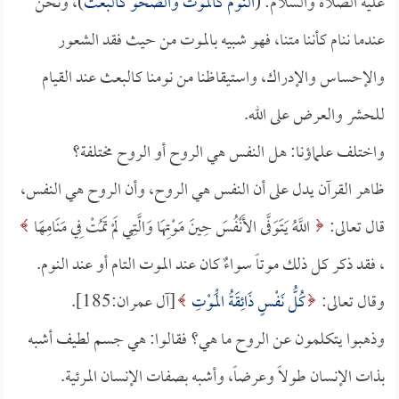
عليه الصلاة والسلام: (
النوم كالموت والصحو كالبعث
)، ونحن
عندما ننام كأننا متنا، فهو شبيه بالموت من حيث فقد الشعور
والإحساس والإدراك، واستيقاظنا من نومنا كالبعث عند القيام
للحشر والعرض على الله.
واختلف علماؤنا: هل النفس هي الروح أو الروح مختلفة؟
ظاهر القرآن يدل على أن النفس هي الروح، وأن الروح هي النفس،
قال تعالى:
اللَّهُ يَتَوَفَّى الأَنْفُسَ حِينَ مَوْتِهَا وَالَّتِي لَمْ تَمُتْ فِي مَنَامِهَا
، فقد ذكر كل ذلك موتاً سواءٌ كان عند الموت التام أو عند النوم.
وقال تعالى:
كُلُّ نَفْسٍ ذَائِقَةُ الْمَوْتِ
[آل عمران:185].
وذهبوا يتكلمون عن الروح ما هي؟ فقالوا: هي جسم لطيف أشبه
بذات الإنسان طولاً وعرضاً، وأشبه بصفات الإنسان المرئية.