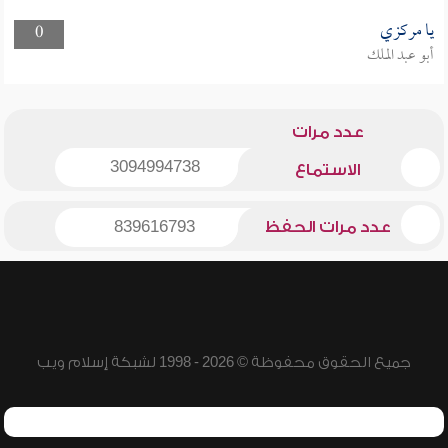
يا مركزي
0
أبو عبد الملك
عدد مرات
3094994738
الاستماع
عدد مرات الحفظ
839616793
جميع الحقوق محفوظة © 2026 - 1998 لشبكة إسلام ويب