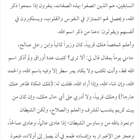
السابقين، هم الذين اتصفوا بهذه الصفات، ينفرون إذا سمعوا ذكر
الله، ويحصل لهم اشمئزاز في النفوس والقلوب، ويستكبرون في
أنفسهم ويقولون: دعنا من ذكر اسم الله.
وأعلم شخصاً هلك قريباً، كان وزيراً كاتباً وابن رجل صالح،
جاءني يوماً بمقال قال لي: ألا ترى؟ كتبت عدة أوراق ولم أذكر اسم
الله قط، وأنت تكتب ولا يكاد يمر سطر إلا وفيه باسم الله، والحمد
الله، وإن شاء الله، وإذا أراد الله، فقلت له: (تلك شكاة ظاهر عنك
عارها!) وهلك قريباً، ولا أدري على أي حال هلك، وإن كان من
بيت كريم ينتسب للشرف والعلم والصلاح، ولكن الشيطان
-ونعوذ بالله من وساوس الشيطان- إذا عادى عالماً، وعادى صالحاً،
وعجز عن الإضرار به وإفساده طمع في أن يصل إلى أولاده، فنعوذ