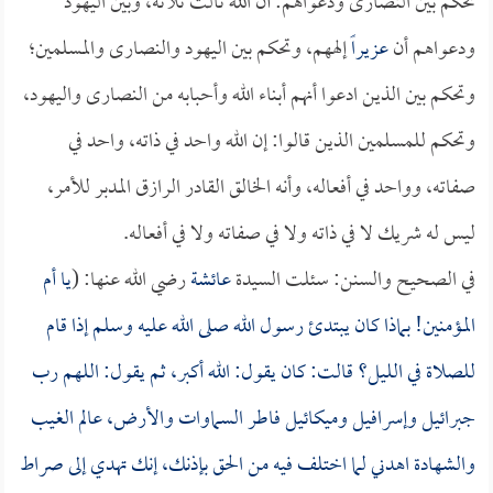
تحكم بين النصارى ودعواهم: أن الله ثالث ثلاثة، وبين اليهود
ودعواهم أن
عزيراً
إلههم، وتحكم بين اليهود والنصارى والمسلمين؛
وتحكم بين الذين ادعوا أنهم أبناء الله وأحبابه من النصارى واليهود،
وتحكم للمسلمين الذين قالوا: إن الله واحد في ذاته، واحد في
صفاته، وواحد في أفعاله، وأنه الخالق القادر الرازق المدبر للأمر،
ليس له شريك لا في ذاته ولا في صفاته ولا في أفعاله.
في الصحيح والسنن: سئلت السيدة
عائشة
رضي الله عنها: (
يا أم
المؤمنين! بماذا كان يبتدئ رسول الله صلى الله عليه وسلم إذا قام
للصلاة في الليل؟ قالت: كان يقول: الله أكبر، ثم يقول: اللهم رب
جبرائيل وإسرافيل وميكائيل فاطر السماوات والأرض، عالم الغيب
والشهادة اهدني لما اختلف فيه من الحق بإذنك، إنك تهدي إلى صراط