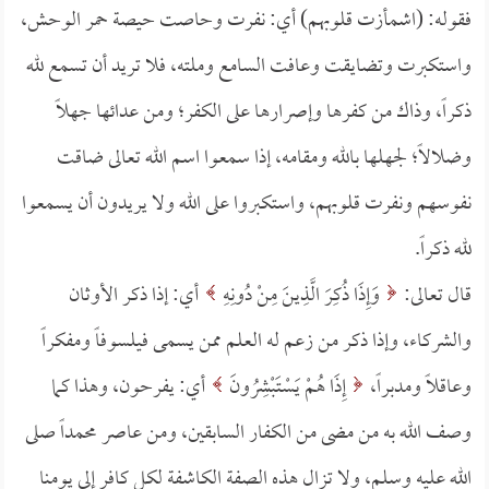
فقوله: (اشمأزت قلوبهم) أي: نفرت وحاصت حيصة حمر الوحش،
واستكبرت وتضايقت وعافت السامع وملته، فلا تريد أن تسمع لله
ذكراً، وذاك من كفرها وإصرارها على الكفر؛ ومن عدائها جهلاً
وضلالاً؛ لجهلها بالله ومقامه، إذا سمعوا اسم الله تعالى ضاقت
نفوسهم ونفرت قلوبهم، واستكبروا على الله ولا يريدون أن يسمعوا
لله ذكراً.
قال تعالى:
وَإِذَا ذُكِرَ الَّذِينَ مِنْ دُونِهِ
أي: إذا ذكر الأوثان
والشركاء، وإذا ذكر من زعم له العلم ممن يسمى فيلسوفاً ومفكراً
وعاقلاً ومدبراً،
إِذَا هُمْ يَسْتَبْشِرُونَ
أي: يفرحون، وهذا كما
وصف الله به من مضى من الكفار السابقين، ومن عاصر محمداً صلى
الله عليه وسلم، ولا تزال هذه الصفة الكاشفة لكل كافر إلى يومنا