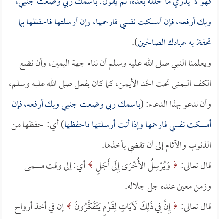
فهو لا يدري ما خلفه بعده، ثم يقول: باسمك ربي وضعت جنبي،
وبك أرفعه، فإن أمسكت نفسي فارحمها، وإن أرسلتها فاحفظها بما
تحفظ به عبادك الصالحين
).
ويعلمنا النبي صلى الله عليه وسلم أن ننام جهة اليمين، وأن نضع
الكف اليمنى تحت الخد الأيمن، كما كان يفعل صلى الله عليه وسلم،
وأن ندعو بهذا الدعاء: (
باسمك ربي وضعت جنبي وبك أرفعه، فإن
أمسكت نفسي فارحمها وإذا أنت أرسلتها فاحفظها
) أي: احفظها من
الذنوب والآثام إلى أن تقضي بأخذها.
قال تعالى:
وَيُرْسِلُ الأُخْرَى إِلَى أَجَلٍ
أي: إلى وقت مسمى
وزمن معين عنده جل جلاله.
قال تعالى:
إِنَّ فِي ذَلِكَ لَآيَاتٍ لِقَوْمٍ يَتَفَكَّرُونَ
إن في أخذ أرواح