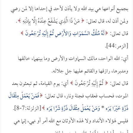
بجميع أنواعها هي بيد الله ولا يأذن لأحد في إحداها إلا لمن رضي
ولمن أذن له، قال تعالى:
مَنْ ذَا الَّذِي يَشْفَعُ عِنْدَهُ إِلَّا بِإِذْنِهِ
.
قال تعالى:
لَهُ مُلْكُ السَّمَوَاتِ وَالأَرْضِ ثُمَّ إِلَيْهِ تُرْجَعُونَ
[الزمر:44].
أي: الله الواحد، مالك السماوات والأرض وما بينهما، خالقها
ومدبرها، رازقها والقائم عليها جل جلاله.
قال تعالى:
ثُمَّ إِلَيْهِ تُرْجَعُونَ
أي: يوم القيامة، ثم تبعثون بعد
الموت، فحساب فعقاب فجنة ونار، قال تعالى:
فَمَنْ يَعْمَلْ مِثْقَالَ
ذَرَّةٍ خَيْرًا يَرَه
*
وَمَنْ يَعْمَلْ مِثْقَالَ ذَرَّةٍ شَرًّا يَرَه
[الزلزلة:7-8].
فليس لهؤلاء الأنداد ولا لهذه الأوثان مع الله أمر أو نهي، إنما هي