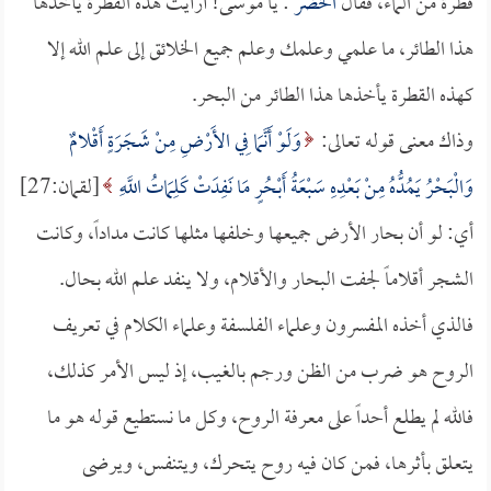
قطرة من الماء، فقال
الخضر
: يا موسى! أرأيت هذه القطرة يأخذها
هذا الطائر، ما علمي وعلمك وعلم جميع الخلائق إلى علم الله إلا
كهذه القطرة يأخذها هذا الطائر من البحر.
وذاك معنى قوله تعالى:
وَلَوْ أَنَّمَا فِي الأَرْضِ مِنْ شَجَرَةٍ أَقْلامٌ
وَالْبَحْرُ يَمُدُّهُ مِنْ بَعْدِهِ سَبْعَةُ أَبْحُرٍ مَا نَفِدَتْ كَلِمَاتُ اللَّهِ
[لقمان:27]
أي: لو أن بحار الأرض جميعها وخلفها مثلها كانت مداداً، وكانت
الشجر أقلاماً لجفت البحار والأقلام، ولا ينفد علم الله بحال.
فالذي أخذه المفسرون وعلماء الفلسفة وعلماء الكلام في تعريف
الروح هو ضرب من الظن ورجم بالغيب، إذ ليس الأمر كذلك،
فالله لم يطلع أحداً على معرفة الروح، وكل ما نستطيع قوله هو ما
يتعلق بأثرها، فمن كان فيه روح يتحرك، ويتنفس، ويرضى