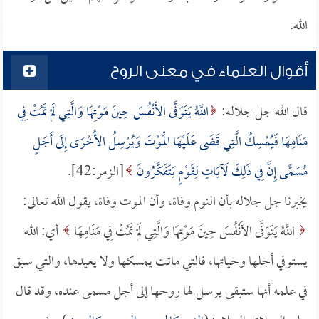
الله.
أقوال العلماء في معنى الروح
قال الله جل جلاله:
اللَّهُ يَتَوَفَّى الأَنْفُسَ حِينَ مَوْتِهَا وَالَّتِي لَمْ تَمُتْ فِي
مَنَامِهَا فَيُمْسِكُ الَّتِي قَضَى عَلَيْهَا الْمَوْتَ وَيُرْسِلُ الأُخْرَى إِلَى أَجَلٍ
مُسَمًّى إِنَّ فِي ذَلِكَ لَآيَاتٍ لِقَوْمٍ يَتَفَكَّرُونَ
[الزمر:42].
يخبرنا جل جلاله بأن النوم وفاة، وأن الموت وفاة، يقول الله تعالى:
اللَّهُ يَتَوَفَّى الأَنْفُسَ حِينَ مَوْتِهَا وَالَّتِي لَمْ تَمُتْ فِي مَنَامِهَا
أي: الله
يستوفي أجلها وحياتها، فالتي ماتت يمسكها ولا يعيدها، والتي سبق
في علمه أنها ستبقى يرسل لها روحها إلى أجل مسمى عنده، وقد قال