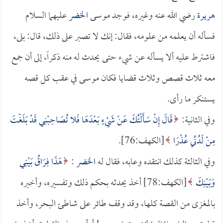
هريرة
رضي الله عنه وغيره، فوجد موسى
الخضر
عليهما السلام
فسأله أن يعلمه من علومه، فقال: إنك لا تصبر على ذلك، قال: بلى،
فاشترط عليه ألا يسأله عن شيء حتى يحدث له منه ذكراً، إلى أن جمع
معه ثلاث قصص وثلاث قضايا فكان موسى في عقب كل قصه
يستنكر ما رأى.
وفي الثانية:
قَالَ إِنْ سَأَلْتُكَ عَنْ شَيْءٍ بَعْدَهَا فَلا تُصَاحِبْنِي قَدْ بَلَغْتَ
مِنْ لَدُنِّي عُذْرًا
[الكهف:76].
وفي الثالثة كذلك انتقده وعابه، فقال له
الخضر
:
هَذَا فِرَاقُ بَيْنِي
وَبَيْنِكَ
[الكهف:78] أخذ يحدثه بحكم ذلك وتفسيره، وأخبره
بالمغزى من القصة كلها، وقد وقف طائر على شاطئ البحر، وأخذ