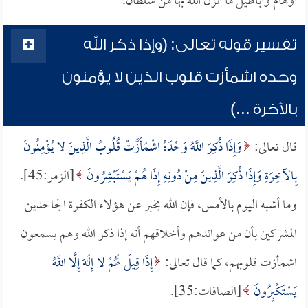
أوهام وأباطيل ما أنزل الله بها من سلطان.
تفسير قوله تعالى: (وإذا ذكر الله
وحده اشمأزت قلوب الذين لا يؤمنون
بالآخرة ...)
قال تعالى:
وَإِذَا ذُكِرَ اللَّهُ وَحْدَهُ اشْمَأَزَّتْ قُلُوبُ الَّذِينَ لا يُؤْمِنُونَ
بِالآخِرَةِ وَإِذَا ذُكِرَ الَّذِينَ مِنْ دُونِهِ إِذَا هُمْ يَسْتَبْشِرُونَ
[الزمر:45].
وما أشبه اليوم بالأمس، فإن الله يخبر عن هؤلاء الكفرة الجاحدين
المشركين بأن من عوائدهم وأخلاقهم أنه إذا ذكر الله وهم يسمعون
اشمأزت قلوبهم، كما قال تعالى:
إِذَا قِيلَ لَهُمْ لا إِلَهَ إِلَّا اللَّهُ
يَسْتَكْبِرُونَ
[الصافات:35].