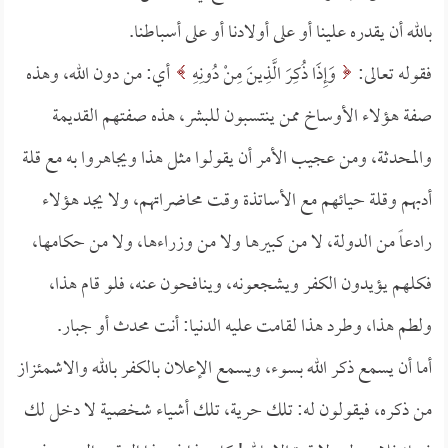
بالله أن يقدره علينا أو على أولادنا أو على أسباطنا.
فقوله تعالى:
وَإِذَا ذُكِرَ الَّذِينَ مِنْ دُونِهِ
أي: من دون الله، وهذه
صفة هؤلاء الأوساخ ممن ينتسبون للبشر، هذه صفتهم القديمة
والمحدثة، ومن عجيب الأمر أن يقولوا مثل هذا ويجاهروا به مع قلة
أدبهم وقلة حيائهم مع الأساتذة وقت محاضراتهم، ولا يجد هؤلاء
رادعاً من الدولة، لا من كبيرها ولا من وزراءها، ولا من حكامها،
فكلهم يؤيدون الكفر ويشجعونه، وينافحون عنه، فلو قام هذا،
ولطم هذا، وطرد هذا لقامت عليه الدنيا: أنت محدث أو جبار.
أما أن يسمع ذكر الله بسوء، ويسمع الإعلان بالكفر بالله والاشمئزاز
من ذكره، فيقولون له: تلك حرية، تلك أشياء شخصية لا دخل لك