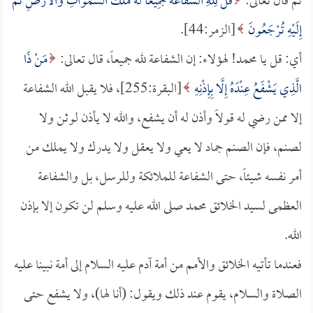
ثم قال تعالى:
قُلْ لِلَّهِ الشَّفَاعَةُ جَمِيعًا لَهُ مُلْكُ السَّمَوَاتِ وَالأَرْضِ ثُمَّ
إِلَيْهِ تُرْجَعُونَ
[الزمر:44].
أي: قل يا محمد! لهؤلاء: إن الشفاعة لله جميعاً، قال تعالى:
مَنْ ذَا
الَّذِي يَشْفَعُ عِنْدَهُ إِلَّا بِإِذْنِهِ
[البقرة:255]، فلا يقبل الله الشفاعة
إلا ممن رضي له قولاً وأذن له أن يشفع، والله لا يأذن لوثن ولا
لصنم، فإن الصنم جماد لا يعي ولا يعقل ولا يدرك ولا يملك من
أمر نفسه شيئاً، حتى الشفاعة للملائكة وللرسل، بل والشفاعة
العظمى لسيد الخلائق محمد صلى الله عليه وسلم لن تكون إلا بإذن
الله.
فعندما تأتيه الخلائق والأمم من أمة آدم عليه السلام إلى أمة نبينا عليه
الصلاة والسلام، يقوم عند ذلك ويقول: (أنا لها)، ولا يشفع حتى