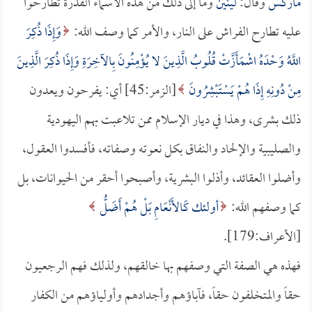
ماركس
وقال:
لينين
وما إلى ذلك من هذه الأسماء القذرة تطارحوا
عليه تطارح الفراش على النار، والأمر كما وصف الله:
وَإِذَا ذُكِرَ
اللَّهُ وَحْدَهُ اشْمَأَزَّتْ قُلُوبُ الَّذِينَ لا يُؤْمِنُونَ بِالآخِرَةِ وَإِذَا ذُكِرَ الَّذِينَ
مِنْ دُونِهِ إِذَا هُمْ يَسْتَبْشِرُونَ
[الزمر:45] أي: يفرحون ويعدون
ذلك بشرى، وهذا في ديار الإسلام ممن تلاعبت بهم اليهودية
والصليبية والإلحاد والنفاق بكل نعوته وصفاته، فأفسدوا العقول،
وأضلوا العقائد، وأذلوا البشرية، وأصبحوا أحقر من الحيوانات، بل
كما وصفهم الله:
أولئك كَالأَنْعَامِ بَلْ هُمْ أَضَلُّ
[الأعراف:179].
فهذه هي الصفة التي وصفهم بها خالقهم، ولذلك فهم الرجعيون
حقاً والمتخلفون حقاً، فآباؤهم وأجدادهم وأولياؤهم من الكفار