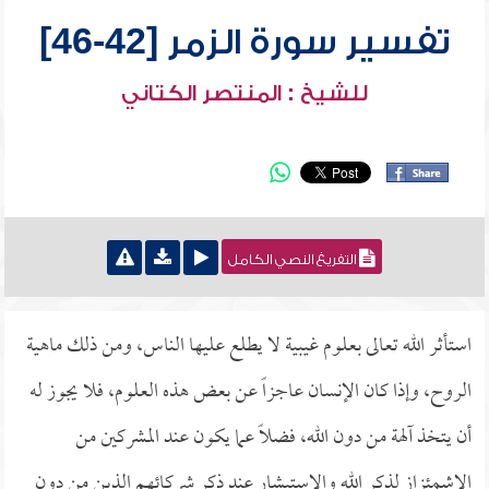
تفسير سورة الزمر [42-46]
للشيخ : المنتصر الكتاني
التفريغ النصي الكامل
استأثر الله تعالى بعلوم غيبية لا يطلع عليها الناس، ومن ذلك ماهية
الروح، وإذا كان الإنسان عاجزاً عن بعض هذه العلوم، فلا يجوز له
أن يتخذ آلهة من دون الله، فضلاً عما يكون عند المشركين من
الاشمئزاز لذكر الله والاستبشار عند ذكر شركائهم الذين من دون