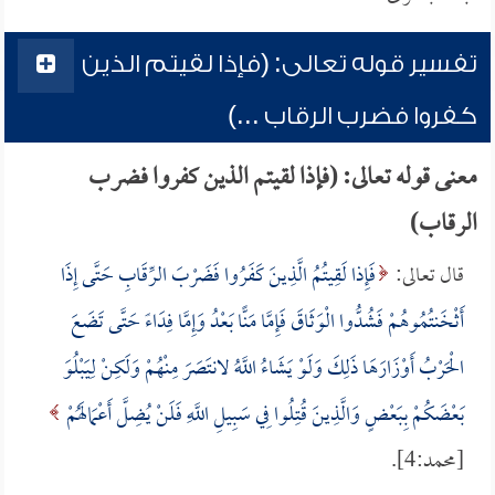
تفسير قوله تعالى: (فإذا لقيتم الذين
كفروا فضرب الرقاب ...)
معنى قوله تعالى: (فإذا لقيتم الذين كفروا فضرب
الرقاب)
قال تعالى:
فَإِذا لَقِيتُمُ الَّذِينَ كَفَرُوا فَضَرْبَ الرِّقَابِ حَتَّى إِذَا
أَثْخَنتُمُوهُمْ فَشُدُّوا الْوَثَاقَ فَإِمَّا مَنًّا بَعْدُ وَإِمَّا فِدَاءً حَتَّى تَضَعَ
الْحَرْبُ أَوْزَارَهَا ذَلِكَ وَلَوْ يَشَاءُ اللَّهُ لانتَصَرَ مِنْهُمْ وَلَكِنْ لِيَبْلُوَ
بَعْضَكُمْ بِبَعْضٍ وَالَّذِينَ قُتِلُوا فِي سَبِيلِ اللَّهِ فَلَنْ يُضِلَّ أَعْمَالَهُمْ
[محمد:4].