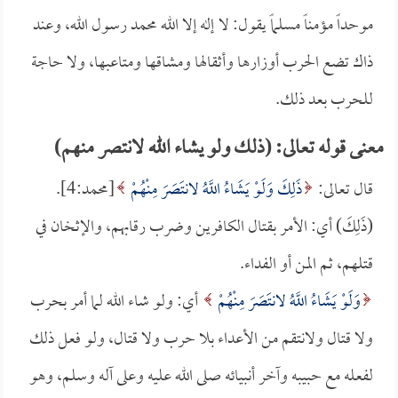
موحداً مؤمناً مسلماً يقول: لا إله إلا الله محمد رسول الله، وعند
ذاك تضع الحرب أوزارها وأثقالها ومشاقها ومتاعبها، ولا حاجة
للحرب بعد ذلك.
معنى قوله تعالى: (ذلك ولو يشاء الله لانتصر منهم)
قال تعالى:
ذَلِكَ وَلَوْ يَشَاءُ اللَّهُ لانتَصَرَ مِنْهُمْ
[محمد:4].
(ذَلِكَ) أي: الأمر بقتال الكافرين وضرب رقابهم، والإثخان في
قتلهم، ثم المن أو الفداء.
وَلَوْ يَشَاءُ اللَّهُ لانتَصَرَ مِنْهُمْ
أي: ولو شاء الله لما أمر بحرب
ولا قتال ولانتقم من الأعداء بلا حرب ولا قتال، ولو فعل ذلك
لفعله مع حبيبه وآخر أنبيائه صلى الله عليه وعلى آله وسلم، وهو