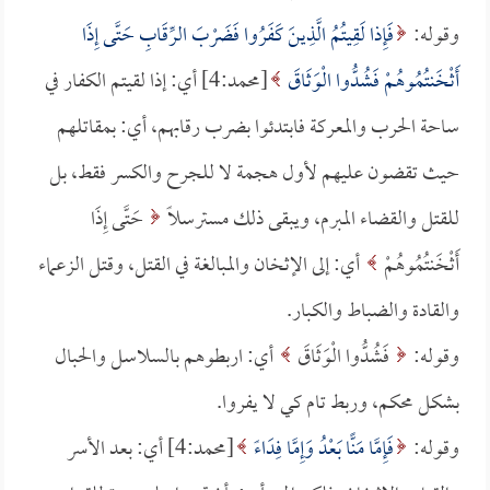
وقوله:
فَإِذا لَقِيتُمُ الَّذِينَ كَفَرُوا فَضَرْبَ الرِّقَابِ حَتَّى إِذَا
أَثْخَنتُمُوهُمْ فَشُدُّوا الْوَثَاقَ
[محمد:4] أي: إذا لقيتم الكفار في
ساحة الحرب والمعركة فابتدئوا بضرب رقابهم، أي: بمقاتلهم
حيث تقضون عليهم لأول هجمة لا للجرح والكسر فقط، بل
للقتل والقضاء المبرم، ويبقى ذلك مسترسلاً
حَتَّى إِذَا
أَثْخَنتُمُوهُمْ
أي: إلى الإثخان والمبالغة في القتل، وقتل الزعماء
والقادة والضباط والكبار.
وقوله:
فَشُدُّوا الْوَثَاقَ
أي: اربطوهم بالسلاسل والحبال
بشكل محكم، وربط تام كي لا يفروا.
وقوله:
فَإِمَّا مَنًّا بَعْدُ وَإِمَّا فِدَاءً
[محمد:4] أي: بعد الأسر