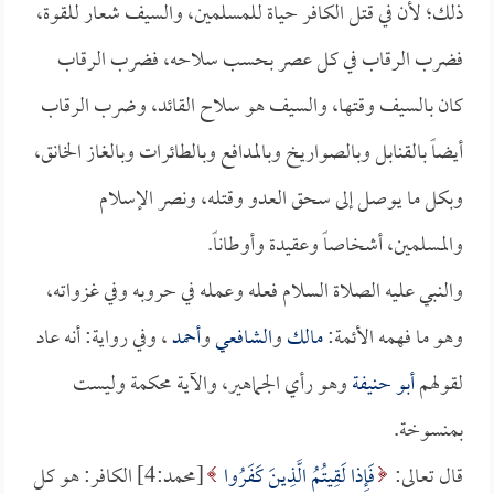
ذلك؛ لأن في قتل الكافر حياة للمسلمين، والسيف شعار للقوة،
فضرب الرقاب في كل عصر بحسب سلاحه، فضرب الرقاب
كان بالسيف وقتها، والسيف هو سلاح القائد، وضرب الرقاب
أيضاً بالقنابل وبالصواريخ وبالمدافع وبالطائرات وبالغاز الخانق،
وبكل ما يوصل إلى سحق العدو وقتله، ونصر الإسلام
والمسلمين، أشخاصاً وعقيدة وأوطاناً.
والنبي عليه الصلاة السلام فعله وعمله في حروبه وفي غزواته،
وهو ما فهمه الأئمة:
مالك
و
الشافعي
و
أحمد
، وفي رواية: أنه عاد
لقولهم
أبو حنيفة
وهو رأي الجماهير، والآية محكمة وليست
بمنسوخة.
قال تعالى:
فَإِذا لَقِيتُمُ الَّذِينَ كَفَرُوا
[محمد:4] الكافر: هو كل