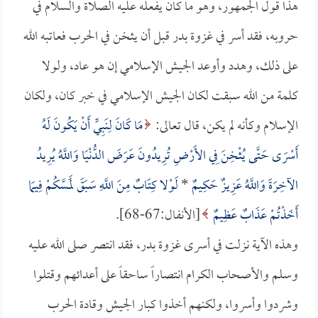
هذا قول الجمهور، وهو ما كان يفعله عليه الصلاة والسلام في
حروبه، فقد أسر في غزوة بدر قبل أن يثخن في الحرب فعاتبه الله
على ذلك، وهدد وأوعد الجيش الإسلامي إن هو عاد، ولولا
كلمة من الله سبقت لكان الجيش الإسلامي في خبر كان، ولكان
الإسلام وكأنه لم يكن، قال تعالى:
مَا كَانَ لِنَبِيٍّ أَنْ يَكُونَ لَهُ
أَسْرَى حَتَّى يُثْخِنَ فِي الأَرْضِ تُرِيدُونَ عَرَضَ الدُّنْيَا وَاللَّهُ يُرِيدُ
الآخِرَةَ وَاللَّهُ عَزِيزٌ حَكِيمٌ
*
لَوْلا كِتَابٌ مِنَ اللَّهِ سَبَقَ لَمَسَّكُمْ فِيمَا
أَخَذْتُمْ عَذَابٌ عَظِيمٌ
[الأنفال:67-68].
وهذه الآية نزلت في أسرى غزوة بدر، فقد انتصر صلى الله عليه
وسلم والأصحاب الكرام انتصاراً ساحقاً على أعدائهم وقتلوا
وشردوا وأسروا، ولكنهم أخذوا كبار الجيش وقادة الحرب