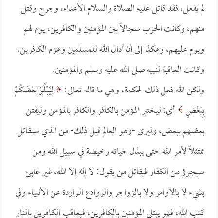
لم يفعل، فقد قاتل عليه الصلاة والسلام الأعداء، وجرح وقتل
منهم، وكانت الحرب سجالاً بين المؤمنين والكافرين، يوم لهم
ويوم عليهم، وهكذا إلى أن أدال الله للمسلمين وهزم الكافرين،
وكانت العاقبة لنبيه صلى الله عليه وسلم والمؤمنين.
ولكن الله فعل ذلك لحكمة، وهي ما قاله تعالى:
لِيَبْلُوَ بَعْضَكُمْ
بِبَعْضٍ
أي: ليختبر المؤمن بالكافر والكافر بالمؤمن وليفتن
بعضهم ببعض، وليرى -وهو العالم قبل ذلك- من الذي سيقاتل
ممتثلاً لأمر الله حتى يبذل حياته رخيصة في سبيل الله ومن
سيجرؤ من الكفار فيقاتل من يقول: لا إله إلا الله، غير عابئ
بشيء لا بالأوامر ولا بالزواجر والروادع الواردة عن الأنبياء وفي
كتب الله، فهو يبتلي المؤمنين بالكافرين، فيعاقب الكافرين بالنار