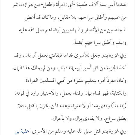
عندما أسر ستة آلاف ظعينة -أي: امرأة وطفل- من هوازن، ثم
من عليهم وأطلق سراحهم بلا مقابل، وما كان قد أعطى
المجاهدين من الأنصار والمهاجرين أرضاهم صلى الله عليه
وسلم وأطلق سراحهم أيضاً.
وفي غزوة بدر جعل للأسرى فداء، فيفادي بعمل أو مال، وقد
أخذ الجزية من كل أسير أربعمائة دينار، ومن لم يملك هذا المال
وكان مقرئاً أمره بتعليم عشرة من أميي المسلمين القراءة
والكتابة، فهو فداء بمال وفداء بعمل، والاختيار وارد في قوله:
(إما مناً) ومفهومه: أو لا تمنوا، وعدم المن يكون بالقتل، فلا
يطلق سراح، ولا يفادى بمال، ولا بأعمال.
وفي غزوة بدر قتل صلى الله عليه وسلم من الأسرى:
عقبة بن