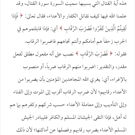
هذه آية القتال التي بسببها سميت السورة سورة القتال، وقد
علمنا الله فيها كيف نقاتل الكفار والأعداء، فقال تعالى:
فَإِذا
لَقِيتُمُ الَّذِينَ كَفَرُوا فَضَرْبَ الرِّقَابِ
أي: فإذا قابلتموهم في
الحرب زحفاً هم أمامكم وأنتم تجاههم فاضربوا الرقاب.
فقوله:
فَضَرْبَ الرِّقَابِ
نصب على أنه مفعول مطلق لفعل
مقدر، والتقدير: اضربوا منهم الرقاب ضرباً، أو منصوب
بالإغراء، أي: يغري الله المجاهدين المؤمنين بأن يضربوا من
الأعداء رقابهم؛ لأن ضرب الرقاب أقرب إلى الموت وإلى الفناء
وإلى التأديب وإلى معاملة الأعداء حسب شركهم وكفرهم بما هم
له أهل، فإذا التقى الجيشان المسلم والكافر فليبادر الجيش
المسلم الأعداء بضرب رقابهم وفصلها عن أماكنها؛ لأن ذلك