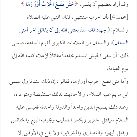
وقد أراد بعضهم أن يفسر:
حَتَّى تَضَعَ الْحَرْبُ أَوْزَارَهَا
[محمد:4] بأن الحرب ستنتهي، فقال النبي عليه الصلاة
والسلام: (
الجهاد قائم منذ بعثني الله إلى أن يقاتل آخر أمتي
الدجال
)، والدجال من العلامات الكبرى لقيام الساعة، فمعنى
ذلك: أن يبقى الجيش المسلم مجاهداً مقاتلاً لإعلاء كلمة الله إلى
يوم القيامة.
وأما متى تضع الحرب أوزارها، فقالوا: إن ذلك عند نزول عيسى
ابن مريم عليه السلام، والأحاديث بذلك مستفيضة ومتواترة،
وعند ذلك يصبح الدين واحداً والدولة واحدة، فعيسى عليه
السلام سيقتل الخنزير ويكسر الصليب ويخرب البيع والكنائس
ويقتل اليهود والنصارى والمشركين، ولا يدع في الأرض إلا