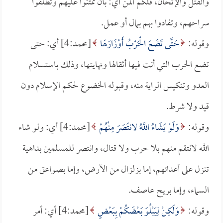
والقتل والإثخان، فلكم المن أي: بأن تمتنوا عليهم وتطلقوا
سراحهم، وتفادوا بهم بمال أو عمل.
وقوله:
حَتَّى تَضَعَ الْحَرْبُ أَوْزَارَهَا
[محمد:4] أي: حتى
تضع الحرب التي أنت فيها أثقالها ونهايتها، وذلك باستسلام
العدو وتنكيس الراية منه، وقبوله الخضوع لحكم الإسلام دون
قيد ولا شرط.
وقوله:
وَلَوْ يَشَاءُ اللَّهُ لانتَصَرَ مِنْهُمْ
[محمد:4] أي: ولو شاء
الله لانتقم منهم بلا حرب ولا قتال، وانتصر للمسلمين بداهية
تنزل على أعدائهم، إما بزلزال من الأرض، وإما بصواعق من
السماء، وإما بريح عاصف.
وقوله:
وَلَكِنْ لِيَبْلُوَ بَعْضَكُمْ بِبَعْضٍ
[محمد:4] أي: أمر