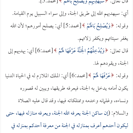
قال تعالى:
سَيَهْدِيهِمْ وَيُصْلِحُ بَالَهُمْ
[محمد:5].
أي: سيهديهم الله إلى طريق الجنة، وإلى سواء السبيل يوم القيامة.
وقوله:
وَيُصْلِحُ بَالَهُمْ
[محمد:5] أي: يصلح أمورهم؛ لأن الله
يغفر سيئاتهم ويكفر زلاتهم.
قال تعالى:
وَيُدْخِلُهُمُ الْجَنَّةَ عَرَّفَهَا لَهُمْ
[محمد:6] أي: يهديهم إلى
الجنة، ويقودهم لها.
وقوله:
عَرَّفَهَا لَهُمْ
[محمد:6] أي: الملك الملازم له في الحياة الدنيا
يكون أمامه يدخل به الجنة، فيعرفه طريقها، ويبين له قصوره
ونساءه، وغلمانه وخدمه وممتلكاته فيها، وقد قال عليه الصلاة
والسلام: (
إن ساكن الجنة يعرفه الله الجنة، ويعرفه منازله فيها، حتى
ليكون أحدهم أعرف بمنازله في الجنة من معرفة أحدكم بمنزله في