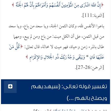
إِنَّ اللَّهَ اشْتَرَى مِنَ الْمُؤْمِنِينَ أَنفُسَهُمْ وَأَمْوَالَهُمْ بِأَنَّ لَهُمُ الْجَنَّةَ
[التوبة:111].
باعوا الأنفس لله، وكان الثمن الجنة، ويا سعد من باع، ويا سعد
من قبل الثمن، على أن الكل ميت: من باع ومن لم يبع، ومهما
طال بالمرء زمن وحياة، فهو ميت لا محالة، قال تعالى:
كُلُّ مَنْ
عَلَيْهَا فَانٍ
*
وَيَبْقَى وَجْهُ رَبِّكَ ذُو الْجَلالِ وَالإِكْرَامِ
[الرحمن:26-27].
تفسير قوله تعالى: (سيهديهم
ويصلح بالهم ...)