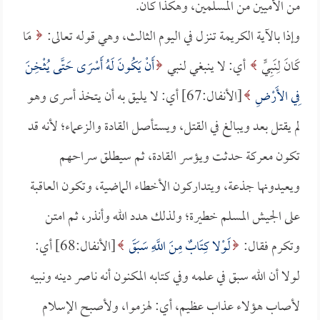
من الأميين من المسلمين، وهكذا كان.
وإذا بالآية الكريمة تنزل في اليوم الثالث، وهي قوله تعالى:
مَا
كَانَ لِنَبِيٍّ
أي: لا ينبغي لنبي
أَنْ يَكُونَ لَهُ أَسْرَى حَتَّى يُثْخِنَ
فِي الأَرْضِ
[الأنفال:67] أي: لا يليق به أن يتخذ أسرى وهو
لم يقتل بعد ويبالغ في القتل، ويستأصل القادة والزعماء؛ لأنه قد
تكون معركة حدثت ويؤسر القادة، ثم سيطلق سراحهم
ويعيدونها جذعة، ويتداركون الأخطاء الماضية، وتكون العاقبة
على الجيش المسلم خطيرة؛ ولذلك هدد الله وأنذر، ثم امتن
وتكرم فقال:
لَوْلا كِتَابٌ مِنَ اللَّهِ سَبَقَ
[الأنفال:68] أي:
لولا أن الله سبق في علمه وفي كتابه المكنون أنه ناصر دينه ونبيه
لأصاب هؤلاء عذاب عظيم، أي: لهزموا، ولأصبح الإسلام