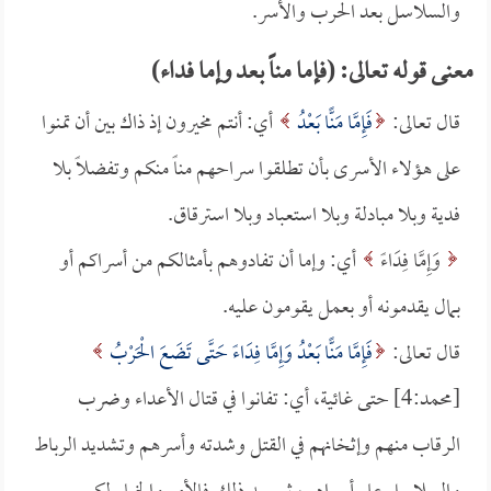
والسلاسل بعد الحرب والأسر.
معنى قوله تعالى: (فإما مناً بعد وإما فداء)
قال تعالى:
فَإِمَّا مَنًّا بَعْدُ
أي: أنتم مخيرون إذ ذاك بين أن تمنوا
على هؤلاء الأسرى بأن تطلقوا سراحهم مناً منكم وتفضلاً بلا
فدية وبلا مبادلة وبلا استعباد وبلا استرقاق.
وَإِمَّا فِدَاءً
أي: وإما أن تفادوهم بأمثالكم من أسراكم أو
بمال يقدمونه أو بعمل يقومون عليه.
قال تعالى:
فَإِمَّا مَنًّا بَعْدُ وَإِمَّا فِدَاءً حَتَّى تَضَعَ الْحَرْبُ
[محمد:4] حتى غائية، أي: تفانوا في قتال الأعداء وضرب
الرقاب منهم وإثخانهم في القتل وشدته وأسرهم وتشديد الرباط