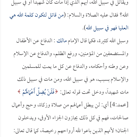
ويقاتل في سبيل الله، أيهم الذي إذا مات كان شهيداً أو في سبيل
الله؟ فقال عليه الصلاة والسلام: (
من قاتل لتكون كلمة الله هي
العليا فهو في سبيل الله
).
وسبل الله كثيرة، فكما قال الإمام
مالك
: الدفاع عن الأطفال
والمستضعفين من المؤمنين، ورفع الظلم، والدفاع عن الإسلام
وعن وطنه وأحكامه، والدفاع عن كل ما يمت للمسلمين
والإسلام بسبب، هو في سبيل الله، ومن مات في سبيل ذلك
مات شهيداً، ودخل تحت قوله تعالى:
فَلَنْ يُضِلَّ أَعْمَالَهُمْ
[محمد:4] أي: لن يبطل أعمالهم من صلاة وزكاة، وحج وأعمال
صالحات، فهم في كل ذلك يجازون الجزاء الأوفى، ويدخلون
الجنان؛ لأنهم الذين باعوا لله أرواحهم رخيصة، كما قال تعالى: