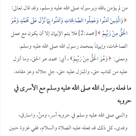
من لم يؤمن بالله وبرسوله صلى الله عليه وسلم، وقد قال تعالى:
وَالَّذِينَ آمَنُوا وَعَمِلُوا الصَّالِحَاتِ وَآمَنُوا بِمَا نُزِّلَ عَلَى مُحَمَّدٍ وَهُوَ
الْحَقُّ مِنْ رَبِّهِمْ
[محمد:2] فلا يتم الإيمان إلا أن يكون مع عمل
الصالحات، وإيماناً بمحمد رسول الله صلى الله عليه وسلم.
ومعنى:
وَهُوَ الْحَقُّ مِنْ رَبِّهِمْ
، أي: محمد هو الحق، وما أنزل
عليه من كتاب حق، والمنزل عليه حق، جل جلاله وعز مقامه.
ما فعله رسول الله صلى الله عليه وسلم مع الأسرى في
حروبه
والنبي صلى الله عليه وسلم في حروبه أسر، ومنَّ، واسترق،
وفدى، كل ذلك قد فعله عليه الصلاة والسلام، ففي غزوة حنين