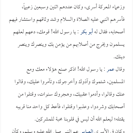
وزعماء المعركة أسرى، وكان عددهم اثنين وسبعين زعيماً،
فأسرهم النبي عليه الصلاة والسلام وشد وثاقهم واستشار فيهم
أصحابه، فقال له
أبو بكر
: يا رسول الله! قومك، دعهم لعلهم
يسلمون ويخرج من أصلابهم من يؤمن بك وينصرك وينصر
دينك.
وقال
عمر
: يا رسول الله! اذكر صنع هؤلاء معك ومع
المسلمين، شتموك وآذوك وأخرجوك، وتآمروا عليك، وقالوا
عنك وقالوا، وأدموا عقبيك، وهجروك سنوات، وقتلوا من
أصحابك وشردوا، وعذبوا وقتلوا، فأعط كل واحد منا قريبه
يقتله؛ ليعلم الله أن ليس في قلوبنا محبة للمشركين.
وكان في الأسرى
العباس
عم النبي صلى الله عليه وسلم، وكأن