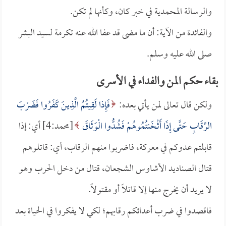
والرسالة المحمدية في خبر كان، وكأنها لم تكن.
والفائدة من الآية: أن ما مضى قد عفا الله عنه تكرمة لسيد البشر
صلى الله عليه وسلم.
بقاء حكم المن والفداء في الأسرى
ولكن قال تعالى لمن يأتي بعده:
فَإِذا لَقِيتُمُ الَّذِينَ كَفَرُوا فَضَرْبَ
الرِّقَابِ حَتَّى إِذَا أَثْخَنتُمُوهُمْ فَشُدُّوا الْوَثَاقَ
[محمد:4] أي: إذا
قابلتم عدوكم في معركة، فاضربوا منهم الرقاب، أي: قاتلوهم
قتال الصناديد الأشاوس الشجعان، قتال من دخل الحرب وهو
لا يريد أن يخرج منها إلا قاتلاً أو مقتولاً.
فاقصدوا في ضرب أعدائكم رقابهم؛ لكي لا يفكروا في الحياة بعد