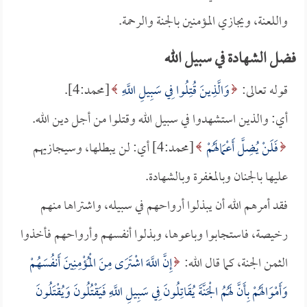
واللعنة، ويجازي المؤمنين بالجنة والرحمة.
فضل الشهادة في سبيل الله
قوله تعالى:
وَالَّذِينَ قُتِلُوا فِي سَبِيلِ اللَّهِ
[محمد:4].
أي: والذين استشهدوا في سبيل الله وقتلوا من أجل دين الله.
فَلَنْ يُضِلَّ أَعْمَالَهُمْ
[محمد:4] أي: لن يبطلها، وسيجازيهم
عليها بالجنان وبالمغفرة وبالشهادة.
فقد أمرهم الله أن يبذلوا أرواحهم في سبيله، واشتراها منهم
رخيصة، فاستجابوا وباعوها، وبذلوا أنفسهم وأرواحهم فأخذوا
الثمن الجنة، كما قال الله:
إِنَّ اللَّهَ اشْتَرَى مِنَ الْمُؤْمِنِينَ أَنفُسَهُمْ
وَأَمْوَالَهُمْ بِأَنَّ لَهُمُ الْجَنَّةَ يُقَاتِلُونَ فِي سَبِيلِ اللَّهِ فَيَقْتُلُونَ وَيُقْتَلُونَ