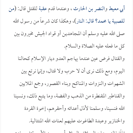
أبي معيط
و
النضر بن الحارث
، وعندما قدم
عقبة
للقتل قال: (
من
للصبية يا محمد؟ قال: النار
)، وهكذا كان شرعاً من رسول الله
صلى الله عليه وسلم أن المجاهدين أو قواد الجيش مخيرون بين
كل ما فعله عليه الصلاة والسلام.
والقتال فرض عين عندما يهاجم العدو ديار الإسلام كحالنا
اليوم، ومع ذلك نرى أن لا حرب ولا قتال، وإنما نرتع بين
الشهوات والنزوات والمناكح وبناء القصور، وجمع الملايين
والقناطير المقنطرة من الذهب والفضة، وما يتبع ذلك، ونسينا
الله فنسينا، وسلمنا لأذل أعدائه وأحقرهم، إخوة القردة
والخنازير وعبدة الطاغوت عليهم لعنات الله المتتالية.