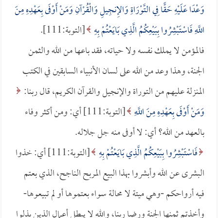
وَعْدًا عَلَيْهِ حَقًّا فِي التَّوْرَاةِ وَالإِنجِيلِ وَالْقُرْآنِ وَمَنْ أَوْفَى بِعَهْدِهِ مِنَ
اللَّهِ فَاسْتَبْشِرُوا بِبَيْعِكُمُ الَّذِي بَايَعْتُمْ بِهِ
[التوبة:111].
فالمؤمن لا يملك نفسه ولا حياته، فقد باعها من الله والثمن
الجنة، وهذا وعد من الله على لسان الأنبياء السابقين في الكتب
المنزلة عليهم من التوراة والإنجيل والقرآن الكريم، قال ربنا:
وَمَنْ أَوْفَى بِعَهْدِهِ مِنَ اللَّهِ
[التوبة:111] أي: ومن أكثر وفاء
بالعهد من الله؟ أي: لا أوفى منه جل جلاله.
فَاسْتَبْشِرُوا بِبَيْعِكُمُ الَّذِي بَايَعْتُمْ بِهِ
[التوبة:111] أي: خذوا
البشرى عن الله وأبشروا بهذا البيع المربح الناجح، الذي بعتم
فيه أرواحكم -وهي ميتة لا محالة سواء بعتموها أو لم تبيعوها-
وأخذتم ثمنها الجنة ورضا ربنا، والله لا يبطل أعمال الذين بذلوا