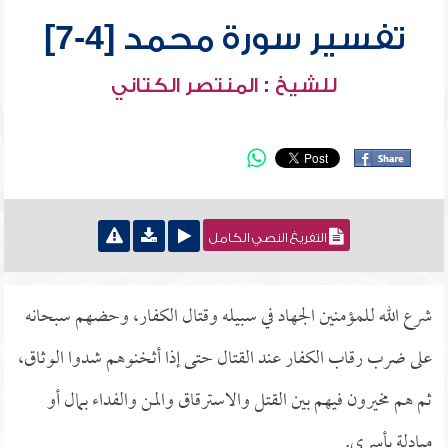
تفسير سورة محمد [4-7]
للشيخ : المنتصر الكتاني
التفريغ النصي الكامل
شرع الله للمؤمنين الجهاد في سبيله وقتال الكفار، وحضهم سبحانه
على ضرب رقاب الكفار عند القتال حتى إذا أثخنوهم شدوا الوثاق،
ثم هم مخيرون فيهم بين القتل والاسترقاق والمن والفداء بمال أو
مبادلة بأسرى.