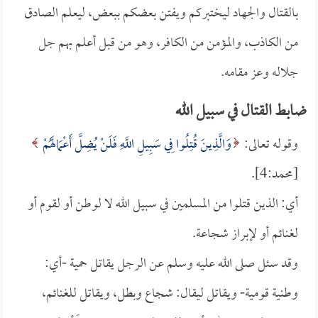
بالقتال والجهاد ليختبركم ويفتن بعضكم ببعض، ليعلم الصادق
من الكاذب، والمؤمن من الكافر، وهو من قبل أعلم بهم جل
جلاله وعز مقامه.
ضابط القتال في سبيل الله
وقوله تعالى:
وَالَّذِينَ قُتِلُوا فِي سَبِيلِ اللَّهِ فَلَنْ يُضِلَّ أَعْمَالَهُمْ
[محمد:4].
أي: الذين قتلوا من المسلمين في سبيل الله لا لوطن أو لقوم أو
لغنائم أو لإبراز شجاعة.
وقد سئل صلى الله عليه وسلم عن الرجل يقاتل حمية -أي:
وطنية قومية- ويقاتل ليقال: شجاع وبطل، ويقاتل للغنائم،