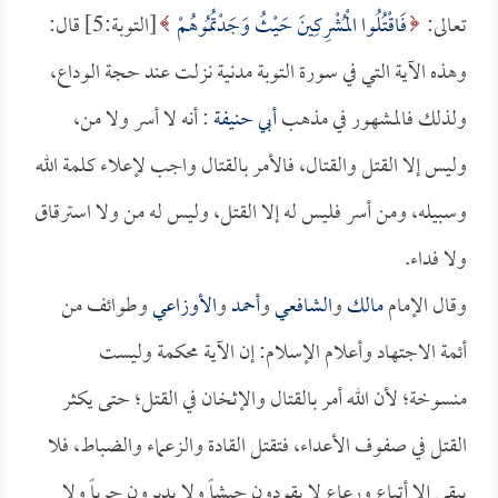
تعالى:
فَاقْتُلُوا الْمُشْرِكِينَ حَيْثُ وَجَدْتُمُوهُمْ
[التوبة:5] قال:
وهذه الآية التي في سورة التوبة مدنية نزلت عند حجة الوداع،
ولذلك فالمشهور في مذهب
أبي حنيفة
: أنه لا أسر ولا من،
وليس إلا القتل والقتال، فالأمر بالقتال واجب لإعلاء كلمة الله
وسبيله، ومن أسر فليس له إلا القتل، وليس له من ولا استرقاق
ولا فداء.
وقال الإمام
مالك
و
الشافعي
و
أحمد
و
الأوزاعي
وطوائف من
أئمة الاجتهاد وأعلام الإسلام: إن الآية محكمة وليست
منسوخة؛ لأن الله أمر بالقتال والإثخان في القتل؛ حتى يكثر
القتل في صفوف الأعداء، فتقتل القادة والزعماء والضباط، فلا
يبقى إلا أتباع ورعاع لا يقودون جيشاً ولا يدبرون حرباً ولا