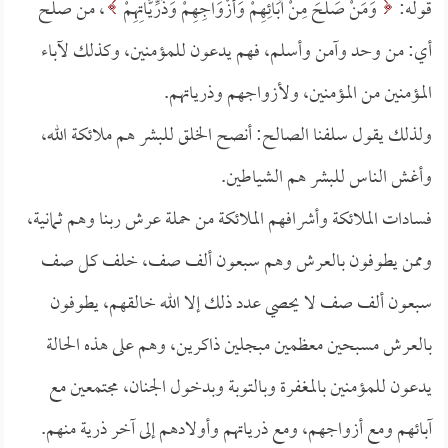
قوله:
وَمَنْ صَلَحَ مِنْ آبَائِهِمْ وَأَزْوَاجِهِمْ وَذُرِّيَّاتِهِمْ
، من صلح
أي: من وحد وآمن وأسلم، فهم يدعون للمؤمنين، وكذلك لآباء
المؤمنين من المؤمنين، ولأزواجهم وذرياتهم.
ولذلك يقول سلفنا الصالح: أنصح الخلق للبشر هم ملائكة الله،
وأغش الناس للبشر هم الشياطين.
فسادات الملائكة وأشرافهم الملائكة من حملة عرش ربنا وهم ثمانية،
وممن يطوفون بالعرش وهم سبعون ألف صف، خلف كل صف
سبعون ألف صف لا يحصي عدد ذلك إلا الله خالقهم، يطوفون
بالعرش مسبحين معظمين مبجلين ذاكرين، وهم على هذه الحالة
يدعون للمؤمنين بالمغفرة وبالتوبة وبدخول الجنان، مجتمعين مع
آبائهم ومع أزواجهم، ومع ذرياتهم وأولادهم إلى آخر ذرية منهم.