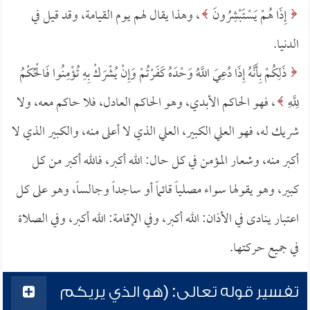
إِذَا هُمْ يَسْتَبْشِرُونَ
، وهذا يقال لهم يوم القيامة، وقد قيل في
الدنيا.
ذَلِكُمْ بِأَنَّهُ إِذَا دُعِيَ اللَّهُ وَحْدَهُ كَفَرْتُمْ وَإِنْ يُشْرَكْ بِهِ تُؤْمِنُوا فَالْحُكْمُ
لِلَّهِ
، فهو الحاكم الأبدي، وهو الحاكم العادل، فلا حاكم معه، ولا
شريك له، فهو العلي الكبير، العلي الذي لا أعلى منه، والكبير الذي لا
أكبر منه، وشعار المؤمن في كل حال: الله أكبر، فالله أكبر من كل
كبير، وهو يقولها سواء مصلياً قائماً أو ساجداً وجالساً، وهو على كل
اعتبار ينادى في الأذان: الله أكبر، وفي الإقامة: الله أكبر، وفي الصلاة
في جميع حركتها.
تفسير قوله تعالى: (هو الذي يريكم