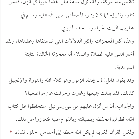
تنقص منه حركة، وكأنه نزل ساعة نهاره غضاً طرياً كما أنزل، فنحن
نتلوه ونقرؤه كما كان يتلوه المصطفى صلى الله عليه وسلم في
محاريب البيت الحرام ومسجده النبوي.
وهذه أكبر المعجزات وأكبر الدلالات التي شاهدناها وعشناها، ولقد
أخبر النبي عليه الصلاة والسلام أنه معجزته الخالدة الثابتة
السرمدية.
وقد يقول قائل: لم لم يحفظ الزبور وهو كلام الله والتوراة والإنجيل
كذلك، فقد بدلت جميعها وغيرت وحرفت عن مواضعها؟
والجواب: أن من أنزل عليهم من بني إسرائيل استحفظوا على كتاب
الله، فطولبوا بحفظه وبصيانته وبالقوام عليه فتعززوا عن ذلك،
ولكن القرآن الكريم لم يكل الله حفظه إلى أحد من الخلق، فقال: