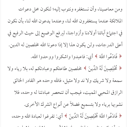
ومن معاصينا، وأن نستغفره ونتوب إليه؛ لنكون محل دعوات
الملائكة عندما يستغفرون الله لنا، وعندما يدعون الله لنا، بأن نكون
في اجتماع آبائنا أولادنا وأزواجنا، ليرفع الوضيع إلى حيث الرفيع في
أعلى الدرجات، ولن يكون هذا إلا إذا دعونا الله مخلصين له الدين.
فَادْعُوا اللَّهَ
أي: فاعبدوا واشكروا ووحدوا الله.
مُخْلِصِينَ لَهُ الدِّينَ
مخلصين طاعتكم وعبادتكم له، بلا رياء ولا
سمعة ولا شريك ولا ند ولا مثيل، فالله وحده هو القادر الخالق
الرازق المحيي المميت، فيجب أن تنحصر عبادتنا له وحده، فلا
نشوبها برياء ولا بتسميع فضلاً عن أنواع الشرك الأخرى.
فَادْعُوا اللَّهَ مُخْلِصِينَ لَهُ الدِّينَ
أي: تفرغوا لعبادة الله وحده،