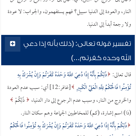
النار، والعودة إلى الدنيا سبيل؟ فهم يستفهمون، والجواب: لا عودة
ولا رجعة أبداً إلى الدنيا.
تفسير قوله تعالى: (ذلك بأنه إذا دعي
الله وحده كفرتم...)
قال تعالى:
ذَلِكُمْ بِأَنَّهُ إِذَا دُعِيَ اللَّهُ وَحْدَهُ كَفَرْتُمْ وَإِنْ يُشْرَكْ بِهِ
تُؤْمِنُوا فَالْحُكْمُ لِلَّهِ الْعَلِيِّ الْكَبِيرِ
[غافر:12] أي: سبب عدم العودة
والخروج من النار، وسبب عدم الرجوع إلى دار الدنيا،
ذَلِكُمْ
(ذا) اسم إشارة، (كم) للمخاطبين الجماعة وهم سكان النار.
ذَلِكُمْ بِأَنَّهُ إِذَا دُعِيَ اللَّهُ وَحْدَهُ كَفَرْتُمْ وَإِنْ يُشْرَكْ بِهِ تُؤْمِنُوا فَالْحُكْمُ