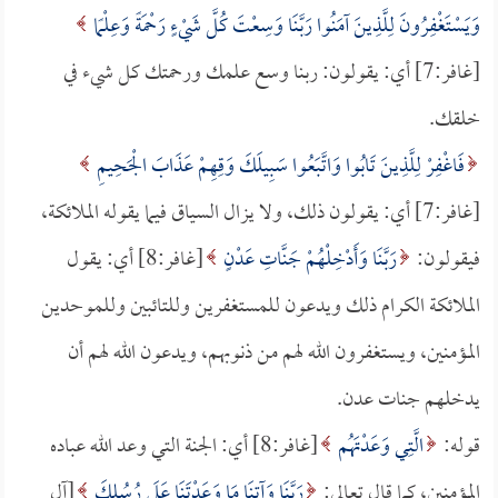
وَيَسْتَغْفِرُونَ لِلَّذِينَ آمَنُوا رَبَّنَا وَسِعْتَ كُلَّ شَيْءٍ رَحْمَةً وَعِلْمًا
[غافر:7] أي: يقولون: ربنا وسع علمك ورحمتك كل شيء في
خلقك.
فَاغْفِرْ لِلَّذِينَ تَابُوا وَاتَّبَعُوا سَبِيلَكَ وَقِهِمْ عَذَابَ الْجَحِيمِ
[غافر:7] أي: يقولون ذلك، ولا يزال السياق فيما يقوله الملائكة،
فيقولون:
رَبَّنَا وَأَدْخِلْهُمْ جَنَّاتِ عَدْنٍ
[غافر:8] أي: يقول
الملائكة الكرام ذلك ويدعون للمستغفرين وللتائبين وللموحدين
المؤمنين، ويستغفرون الله لهم من ذنوبهم، ويدعون الله لهم أن
يدخلهم جنات عدن.
قوله:
الَّتِي وَعَدْتَهُم
[غافر:8] أي: الجنة التي وعد الله عباده
المؤمنين، كما قال تعالى:
رَبَّنَا وَآتِنَا مَا وَعَدْتَنَا عَلَى رُسُلِكَ
[آل