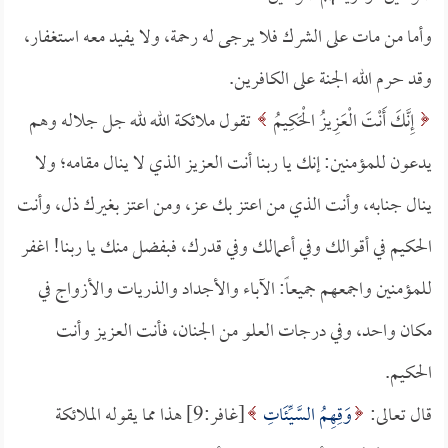
وأما من مات على الشرك فلا يرجى له رحمة، ولا يفيد معه استغفار،
وقد حرم الله الجنة على الكافرين.
إِنَّكَ أَنْتَ الْعَزِيزُ الْحَكِيمُ
تقول ملائكة الله لله جل جلاله وهم
يدعون للمؤمنين: إنك يا ربنا أنت العزيز الذي لا ينال مقامه؛ ولا
ينال جنابه، وأنت الذي من اعتز بك عز، ومن اعتز بغيرك ذل، وأنت
الحكيم في أقوالك وفي أعمالك وفي قدرك، فبفضل منك يا ربنا! اغفر
للمؤمنين واجمعهم جميعاً: الآباء والأجداد والذريات والأزواج في
مكان واحد، وفي درجات العلو من الجنان، فأنت العزيز وأنت
الحكيم.
قال تعالى:
وَقِهِمُ السَّيِّئَاتِ
[غافر:9] هذا مما يقوله الملائكة