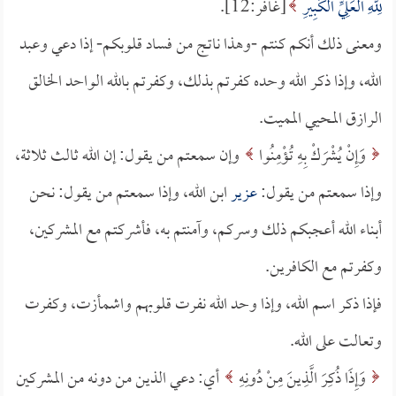
لِلَّهِ الْعَلِيِّ الْكَبِيرِ
[غافر:12].
ومعنى ذلك أنكم كنتم -وهذا ناتج من فساد قلوبكم- إذا دعي وعبد
الله، وإذا ذكر الله وحده كفرتم بذلك، وكفرتم بالله الواحد الخالق
الرازق المحيي المميت.
وَإِنْ يُشْرَكْ بِهِ تُؤْمِنُوا
وإن سمعتم من يقول: إن الله ثالث ثلاثة،
وإذا سمعتم من يقول:
عزير
ابن الله، وإذا سمعتم من يقول: نحن
أبناء الله أعجبكم ذلك وسركم، وآمنتم به، فأشركتم مع المشركين،
وكفرتم مع الكافرين.
فإذا ذكر اسم الله، وإذا وحد الله نفرت قلوبهم واشمأزت، وكفرت
وتعالت على الله.
وَإِذَا ذُكِرَ الَّذِينَ مِنْ دُونِهِ
أي: دعي الذين من دونه من المشركين