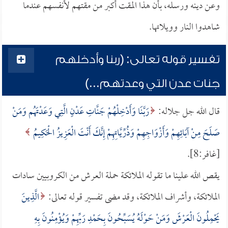
وعن دينه ورسله، بأن هذا المقت أكبر من مقتهم لأنفسهم عندما
شاهدوا النار وويلاتها.
تفسير قوله تعالى: (ربنا وأدخلهم
جنات عدن التي وعدتهم...)
قال الله جل جلاله:
رَبَّنَا وَأَدْخِلْهُمْ جَنَّاتِ عَدْنٍ الَّتِي وَعَدْتَهُم وَمَنْ
صَلَحَ مِنْ آبَائِهِمْ وَأَزْوَاجِهِمْ وَذُرِّيَّاتِهِمْ إِنَّكَ أَنْتَ الْعَزِيزُ الْحَكِيمُ
[غافر:8].
يقص الله علينا ما تقوله الملائكة حملة العرش من الكروبيين سادات
الملائكة، وأشراف الملائكة، وقد مضى تفسير قوله تعالى:
الَّذِينَ
يَحْمِلُونَ الْعَرْشَ وَمَنْ حَوْلَهُ يُسَبِّحُونَ بِحَمْدِ رَبِّهِمْ وَيُؤْمِنُونَ بِهِ