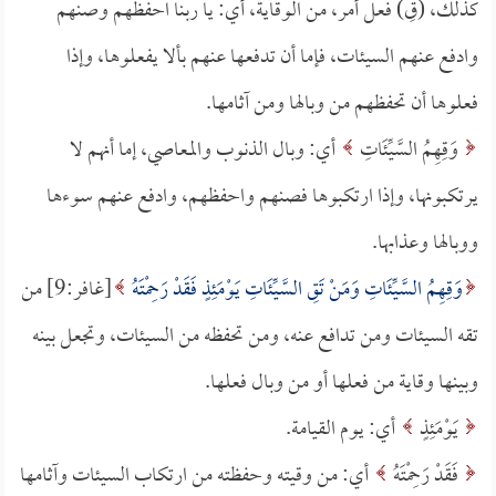
كذلك، (قِ) فعل أمر، من الوقاية، أي: يا ربنا احفظهم وصنهم
وادفع عنهم السيئات، فإما أن تدفعها عنهم بألا يفعلوها، وإذا
فعلوها أن تحفظهم من وبالها ومن آثامها.
وَقِهِمُ السَّيِّئَاتِ
أي: وبال الذنوب والمعاصي، إما أنهم لا
يرتكبونها، وإذا ارتكبوها فصنهم واحفظهم، وادفع عنهم سوءها
ووبالها وعذابها.
وَقِهِمُ السَّيِّئَاتِ وَمَنْ تَقِ السَّيِّئَاتِ يَوْمَئِذٍ فَقَدْ رَحِمْتَهُ
[غافر:9] من
تقه السيئات ومن تدافع عنه، ومن تحفظه من السيئات، وتجعل بينه
وبينها وقاية من فعلها أو من وبال فعلها.
يَوْمَئِذٍ
أي: يوم القيامة.
فَقَدْ رَحِمْتَهُ
أي: من وقيته وحفظته من ارتكاب السيئات وآثامها