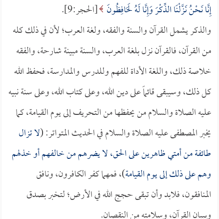
إِنَّا نَحْنُ نَزَّلْنَا الذِّكْرَ وَإِنَّا لَهُ لَحَافِظُونَ
[الحجر:9].
والذكر يشمل القرآن والسنة والفقه، ولغة العرب؛ لأن في ذلك كله
من القرآن، فالقرآن نزل بلغة العرب، والسنة مبينة شارحة، والفقه
خلاصة ذلك، واللغة الأداة للفهم وللدرس والمدارسة، فحفظ الله
كل ذلك، وسيبقى قائماً على دين الله، وعلى كتاب الله، وعلى سنة نبيه
عليه الصلاة والسلام من يحفظها من التحريف إلى يوم القيامة، كما
يخبر المصطفى عليه الصلاة والسلام في الحديث المتواتر: (
لا تزال
طائفة من أمتي ظاهرين على الحق، لا يضرهم من خالفهم أو خذلهم
وهم على ذلك إلى يوم القيامة
)، فمهما كفر الكافرون، ونافق
المنافقون، فلابد وأن تبقى حجج الله في الأرض؛ لتخبر بصدق
وببيان القرآن، وسلامته من النقصان.