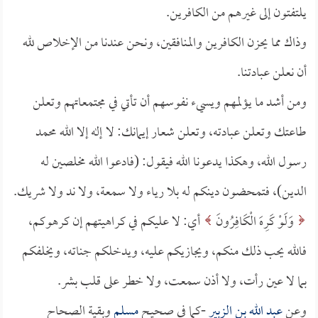
يلتفتون إلى غيرهم من الكافرين.
وذاك مما يحزن الكافرين والمنافقين، ونحن عندنا من الإخلاص لله
أن نعلن عبادتنا.
ومن أشد ما يؤلمهم ويسيء نفوسهم أن تأتي في مجتمعاتهم وتعلن
طاعتك وتعلن عبادته، وتعلن شعار إيمانك: لا إله إلا الله محمد
رسول الله، وهكذا يدعونا الله فيقول: (فادعوا الله مخلصين له
الدين)، فتمحضون دينكم له بلا رياء ولا سمعة، ولا ند ولا شريك.
وَلَوْ كَرِهَ الْكَافِرُونَ
أي: لا عليكم في كراهيتهم إن كرهوكم،
فالله يحب ذلك منكم، ويجازيكم عليه، ويدخلكم جناته، ويخلفكم
بما لا عين رأت، ولا أذن سمعت، ولا خطر على قلب بشر.
وعن
عبد الله بن الزبير
-كما في صحيح
مسلم
وبقية الصحاح