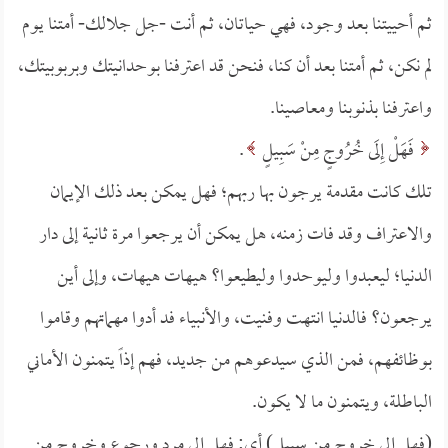
ثم أحييتنا بعد وجود، فهي حياتان، ثم أنت -جل جلالك- أمتنا يوم
لم نكن، ثم أمتنا بعد أن كنا، فنحن قد اعترفنا بوحدانيتك وبربوبيتك،
واعترفنا بذنوبنا ومعاصينا.
فَهَلْ إِلَى خُرُوجٍ مِنْ سَبِيلٍ
.
تلك كانت مقدمة يرجون بها ربهم؛ فهل يمكن بعد ذلك الإيمان
والاعتراف وقد فات زمنه، هل يمكن أن يرجعوا مرة ثانية إلى دار
الدنيا؛ ليعبدوا وليوحدوا وليطيعوا؟ هيهات هيهات، وإلى أين
يرجعون؟ فالدنيا انتهت وفنيت، والأنبياء فد أدوا مهماتهم وقاموا
بوظائفهم، فمن الذي سيدعوهم من جديد، فهم إذاً يتمنون الأماني
الباطلة، ويتمنون ما لا يكون.
(فهل إلى خروج من سبيل) أي: فهل إلى مرد ورجوع وخروج من