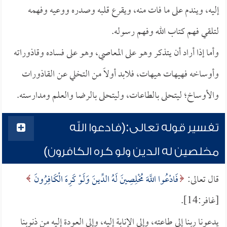
إليه، ويندم على ما فات منه، ويقرع قلبه وصدره ووعيه وفهمه
لتلقي فهم كتاب الله وفهم رسوله.
وأما إذا أراد أن يتذكر وهو على المعاصي، وهو على فساده وقاذوراته
وأوساخه فهيهات هيهات، فلابد أولاً من التخلي عن القاذورات
والأوساخ؛ ليتحلى بالطاعات، وليتحلى بالرضا والعلم ومدارسته.
تفسير قوله تعالى:(فادعوا الله
مخلصين له الدين ولو كره الكافرون)
قال تعالى:
فَادْعُوا اللَّهَ مُخْلِصِينَ لَهُ الدِّينَ وَلَوْ كَرِهَ الْكَافِرُونَ
[غافر:14].
يدعونا ربنا إلى طاعته، وإلى الإنابة إليه، وإلى العودة إليه من ذنوبنا