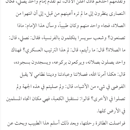
وتقدمهم أحدهم فأذن أعلن الأذان، ثم تقدم إمام وأخذ يصلي، فكان
النصارى ينظرون إلى ما لم تره أعينهم من قبل، إلى أن انتهوا من
الصلاة، فجاء واحد منهم وكان طبيباً، وسأل هذا الإمام: ماذا
تصنعون؟ وشعب سويسرا يتكلمون بالفرنسية، فقال: نصلي، قال:
ما الصلاة؟ قال: ما رأيتم، قال: لم هذا الترتيب العسكري؟ فهناك
واحد يصلون بصلاته، ويركعون بركوعه، ويسجدون بسجوده،
قال: هكذا أمرنا الله، فصلاتنا وعبادتنا وديننا نظامي لا يقبل
الفوضى في شيء من الأشياء، قال: ولم صليتم في هذه الجهة ولم
تصلوا في الأخرى؟ قالوا: نستقبل الكعبة، فهي مكان اتجاه المسلمين
في الأرض كلها.
فواصلت الطائرة رحلتها، وبعد ذلك أسلم هذا الطبيب وبحث عن