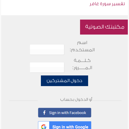
تفسير سورة غافر
مكتبتك الصوتية
اسم
المستخدم:
كـلـــمـة
الـمـــــرور:
دخول المشتركين
أو الدخول بحساب