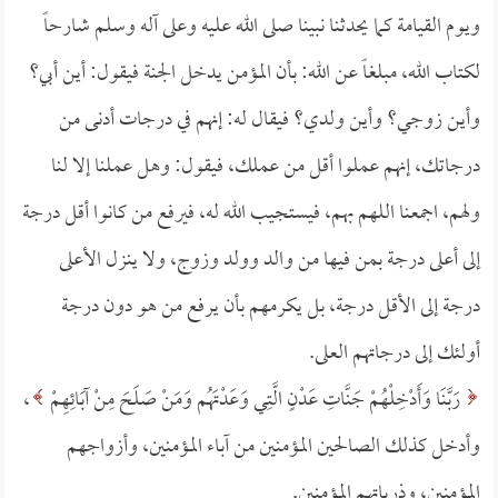
ويوم القيامة كما يحدثنا نبينا صلى الله عليه وعلى آله وسلم شارحاً
لكتاب الله، مبلغاً عن الله: بأن المؤمن يدخل الجنة فيقول: أين أبي؟
وأين زوجي؟ وأين ولدي؟ فيقال له: إنهم في درجات أدنى من
درجاتك، إنهم عملوا أقل من عملك، فيقول: وهل عملنا إلا لنا
ولهم، اجمعنا اللهم بهم، فيستجيب الله له، فيرفع من كانوا أقل درجة
إلى أعلى درجة بمن فيها من والد وولد وزوج، ولا ينزل الأعلى
درجة إلى الأقل درجة، بل يكرمهم بأن يرفع من هو دون درجة
أولئك إلى درجاتهم العلى.
رَبَّنَا وَأَدْخِلْهُمْ جَنَّاتِ عَدْنٍ الَّتِي وَعَدْتَهُم وَمَنْ صَلَحَ مِنْ آبَائِهِمْ
،
وأدخل كذلك الصالحين المؤمنين من آباء المؤمنين، وأزواجهم
المؤمنين، وذرياتهم المؤمنين.