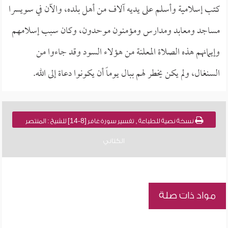
كتب إسلامية وأسلم على يديه آلاف من أهل بلده، والآن في سويسرا
مساجد ومعابد ومدارس ومؤمنون موحدون، وكان سبب إسلامهم
وإيمانهم هذه الصلاة المعلنة من هؤلاء السود وقد جاءوا من
السنغال، ولم يكن يخطر لهم ببال يوماً أن يكونوا دعاة إلى الله.
نسخة نصية للطباعة , تفسير سورة غافر [8-14] للشيخ : المنتصر
الكتاني
مواد ذات صلة