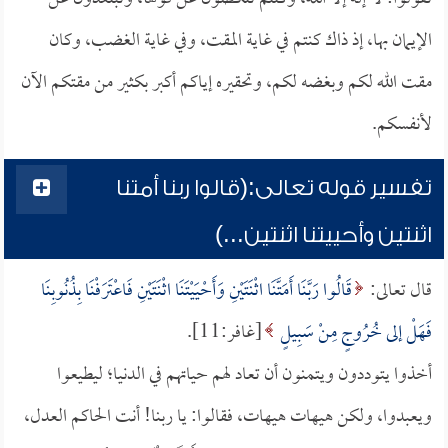
الإيمان بها، إذ ذاك كنتم في غاية المقت، وفي غاية الغضب، وكان
مقت الله لكم وبغضه لكم، وتحقيره إياكم أكبر بكثير من مقتكم الآن
لأنفسكم.
تفسير قوله تعالى:(قالوا ربنا أمتنا
اثنتين وأحييتنا اثنتين...)
قال تعالى:
قَالُوا رَبَّنَا أَمَتَّنَا اثْنَتَيْنِ وَأَحْيَيْتَنَا اثْنَتَيْنِ فَاعْتَرَفْنَا بِذُنُوبِنَا
فَهَلْ إلى خُرُوجٍ مِنْ سَبِيلٍ
[غافر:11].
أخذوا يتوددون ويتمنون أن تعاد لهم حياتهم في الدنيا؛ ليطيعوا
ويعبدوا، ولكن هيهات هيهات، فقالوا: يا ربنا! أنت الحاكم العدل،