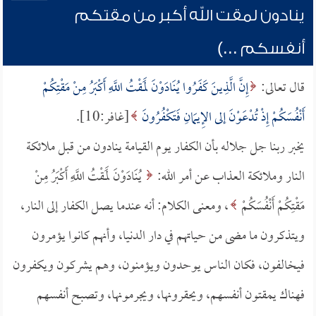
ينادون لمقت الله أكبر من مقتكم
أنفسكم ...)
قال تعالى:
إِنَّ الَّذِينَ كَفَرُوا يُنَادَوْنَ لَمَقْتُ اللَّهِ أَكْبَرُ مِنْ مَقْتِكُمْ
أَنْفُسَكُمْ إِذْ تُدْعَوْنَ إلى الإِيمَانِ فَتَكْفُرُونَ
[غافر:10].
يخبر ربنا جل جلاله بأن الكفار يوم القيامة ينادون من قبل ملائكة
النار وملائكة العذاب عن أمر الله:
يُنَادَوْنَ لَمَقْتُ اللَّهِ أَكْبَرُ مِنْ
مَقْتِكُمْ أَنْفُسَكُمْ
، ومعنى الكلام: أنه عندما يصل الكفار إلى النار،
ويتذكرون ما مضى من حياتهم في دار الدنيا، وأنهم كانوا يؤمرون
فيخالفون، فكان الناس يوحدون ويؤمنون، وهم يشركون ويكفرون
فهناك يمقتون أنفسهم، ويحقرونها، ويجرمونها، وتصبح أنفسهم