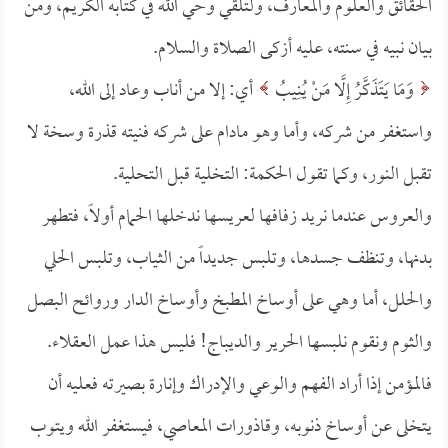
الحقائق والعلوم والمعارف، ولتلقي وحي الله في كتابه الكريم، ومن
بيان نبيه في سنته، عليه أزكى الصلاة والسلام.
وَمَا يَتَذَكَّرُ إِلَّا مَنْ يُنِيبُ
أي: إلا من أناب وعاد إلى الله،
واستغفر من شركه، وأما وهو مادام على شركه فنيته قذرة وسخة لا
تقبل النور، وكما تقول الحكمة: التخلية قبل التحلية.
والعروس عندما نريد زفافها لعريسها ندخلها الحمام أولاً، فتطهر
بدنها، وتنظف جسدها، وتلبس جديداً من الثياب، وتلبس الحلي
والحلل، أما وهي على أوساخ المطبخ وأوساخ الدار وروائح البصل
والثوم ونقوم نلبسها الحرير والديباج! فليس هذا عمل العقلاء.
فالمؤمن إذا أراد الفهم والوعي والإدراك وإنارة بصيرته فعليه أن
يتخلى عن أوساخ ذنوبه، وقاذورات المعاصي، فيستغفر الله ويتوب