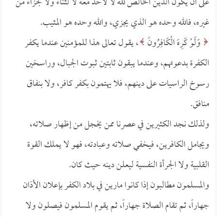
على أن يكون الدين الخالص لله لا لأحد معه لا لثناء ولا لجزاء من
غيره، فالله وحده هو الذي يجزي، والله وحده هو المثيب.
وَلَوْ كَرِهَ الْكَافِرُونَ
، يقول تعالى هذا للمؤمنين عندما يكفر
الكفرة بدعوتهم، وعندما يبقون ثابتين ثبوت الجبال، وراسخين
رسوخ الراسيات على دينهم، فلا يهتمون بكفر كافر، ولا بنفاق
منافق.
ولذلك نجد الكثيرين في عصرنا ممن يخجل من إظهار صلاته،
ويجامل الكافرين، فيخفي صلاته وعبادته، فهو لا يملك القوة
القلبية ولا الجرأة النفسية ليعلن دينه حيث كان.
والمسلمون مطالبون إذا كانوا مارين في بلاد الكفر بإعلان الأذان
جهاراً، ثم تقام الصلاة جهاراً، ثم يقوم المسلمون فيصلون ولا