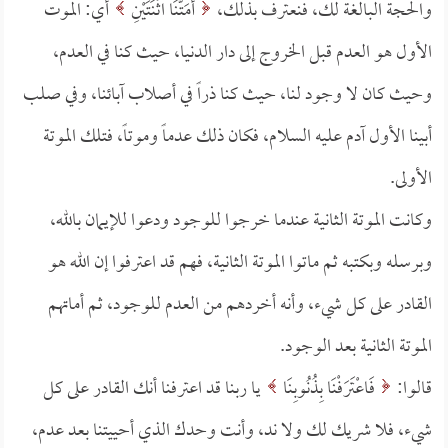
والحجة البالغة لك، فنعترف بذلك،
أَمَتَّنَا اثْنَتَيْنِ
أي: الموت
الأول هو العدم قبل الخروج إلى دار الدنيا، حيث كنا في العدم،
وحيث كان لا وجود لنا، حيث كنا ذراً في أصلاب آبائنا، وفي صلب
أبينا الأول آدم عليه السلام، فكان ذلك عدماً وموتاً، فتلك الموتة
الأولى.
وكانت الموتة الثانية عندما خرجوا للوجود ودعوا للإيمان بالله،
وبرسله وبكتبه ثم ماتوا الموتة الثانية، فهم قد اعترفوا إن الله هو
القادر على كل شيء، وأنه أخردهم من العدم للوجود، ثم أماتهم
الموتة الثانية بعد الوجود.
قالوا:
فَاعْتَرَفْنَا بِذُنُوبِنَا
يا ربنا قد اعترفنا أنك القادر على كل
شيء، فلا شريك لك ولا ند، وأنت وحدك الذي أحييتنا بعد عدم،