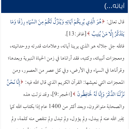
آياته...)
قال تعالى:
هُوَ الَّذِي يُرِيكُمْ آيَاتِهِ وَيُنَزِّلُ لَكُمْ مِنَ السَّمَاءِ رِزْقًا وَمَا
يَتَذَكَّرُ إِلَّا مَنْ يُنِيبُ
[غافر:13].
فالله جل جلاله هو الذي يرينا آياته، وعلامات قدرته ووحدانيته،
ومعجزات أنبيائه، وكتبه، فقد أراناها في زمن الحياة النبوية وبعدها؛
وقرأناها في السماء وفي الأرض، وفي كل عصر من العصور، ومن
المعجزات التي نعيشها: القرآن الكريم الذي قال الله فيه:
إِنَّا نَحْنُ
نَزَّلْنَا الذِّكْرَ وَإِنَّا لَهُ لَحَافِظُونَ
[الحجر:9]، وقد نزلت هذه
والصحابة متوافرون، وبعد أكثر من 1400 عام إذا بكتاب الله كما
يخبر الله عنه لم يبدل، ولم يؤول، ولم تبدل ولم تنقص منه كلمة، ولم