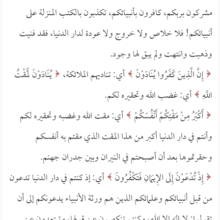
مشركون بربكم، كافرون بأنبيائكم، تكذبون بالكتب المنزلة على
أنبيائكم! فلا خلاص ولا خروج ولا عودة لدار الدنيا، فقد فنيت
وذهبت وانتهت ولم يبق لها وجود.
إِنَّ الَّذِينَ كَفَرُوا يُنَادَوْنَ
أي: تناديهم الملائكة،
يُنَادَوْنَ لَمَقْتُ
اللَّهِ
أي: غضب الله وتحقيره لكم.
أَكْبَرُ مِنْ مَقْتِكُمْ أَنْفُسَكُمْ
أي: مقت الله وغضبه وتحقيره لكم
وأنتم في دار الدنيا أكبر من هذا المقت الذي مقتم به أنفسكم
وحقرتموها بعد أن أصبحتم في النيران وبين جدران جهنم.
إِذْ تُدْعَوْنَ إِلَى الإِيمَانِ فَتَكْفُرُونَ
أي: إذ كنتم في دار الدنيا تدعون
من قبل أنبيائكم وعلمائكم الذين هم ورثة الأنبياء يدعونكم إلى أن
تقولوا: لا إله إلا الله، وكنتم تنكصون عن قولها، وتبتعدون عن