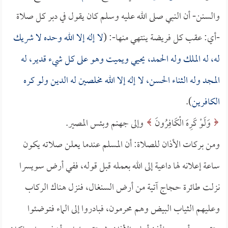
والسنن- أن النبي صلى الله عليه وسلم كان يقول في دبر كل صلاة
-أي: عقب كل فريضة ينتهي منها-: (
لا إله إلا الله وحده لا شريك
له، له الملك وله الحمد، يحيي ويميت وهو على كل شيء قدير، له
المجد وله الثناء الحسن، لا إله إلا الله مخلصين له الدين ولو كره
الكافرين
).
وَلَوْ كَرِهَ الْكَافِرُونَ
وإلى جهنم وبئس المصير.
ومن بركات الأذان للصلاة: أن المسلم عندما يعلن صلاته يكون
ساعة إعلانه لها داعية إلى الله بعمله قبل قوله، ففي أرض سويسرا
نزلت طائرة حجاج آتية من أرض السنغال، فنزل هناك الركاب
وعليهم الثياب البيض وهم محرمون، فبادروا إلى الماء فتوضئوا