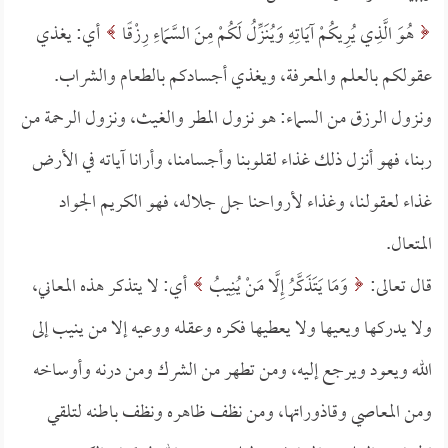
هُوَ الَّذِي يُرِيكُمْ آيَاتِهِ وَيُنَزِّلُ لَكُمْ مِنَ السَّمَاءِ رِزْقًا
أي: يغذي
عقولكم بالعلم والمعرفة، ويغذي أجسادكم بالطعام والشراب.
ونزول الرزق من السماء: هو نزول المطر والغيث، ونزول الرحمة من
ربنا، فهو أنزل ذلك غذاء لقلوبنا وأجسامنا، وأرانا آياته في الأرض
غذاء لعقولنا، وغذاء لأرواحنا جل جلاله، فهو الكريم الجواد
المتعال.
قال تعالى:
وَمَا يَتَذَكَّرُ إِلَّا مَنْ يُنِيبُ
أي: لا يتذكر هذه المعاني،
ولا يدركها ويعيها ولا يعطيها فكره وعقله ووعيه إلا من ينيب إلى
الله ويعود ويرجع إليه، ومن تطهر من الشرك ومن درنه وأوساخه
ومن المعاصي وقاذوراتها، ومن نظف ظاهره ونظف باطنه لتلقي