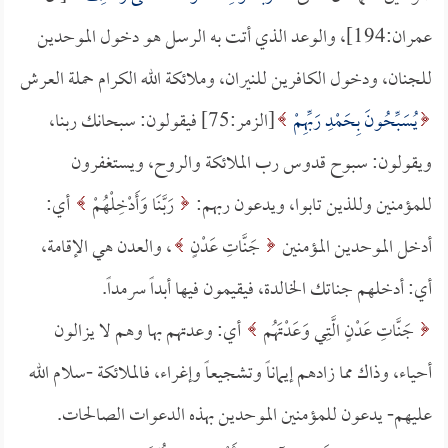
عمران:194]، والوعد الذي أتت به الرسل هو دخول الموحدين
للجنان، ودخول الكافرين للنيران، وملائكة الله الكرام حملة العرش
يُسَبِّحُونَ بِحَمْدِ رَبِّهِمْ
[الزمر:75] فيقولون: سبحانك ربنا،
ويقولون: سبوح قدوس رب الملائكة والروح، ويستغفرون
للمؤمنين وللذين تابوا، ويدعون ربهم:
رَبَّنَا وَأَدْخِلْهُمْ
أي:
أدخل الموحدين المؤمنين
جَنَّاتِ عَدْنٍ
، والعدن هي الإقامة،
أي: أدخلهم جناتك الخالدة، فيقيمون فيها أبداً سرمداً.
جَنَّاتِ عَدْنٍ الَّتِي وَعَدْتَهُم
أي: وعدتهم بها وهم لا يزالون
أحياء، وذاك مما زادهم إيماناً وتشجيعاً وإغراء، فالملائكة -سلام الله
عليهم- يدعون للمؤمنين الموحدين بهذه الدعوات الصالحات.