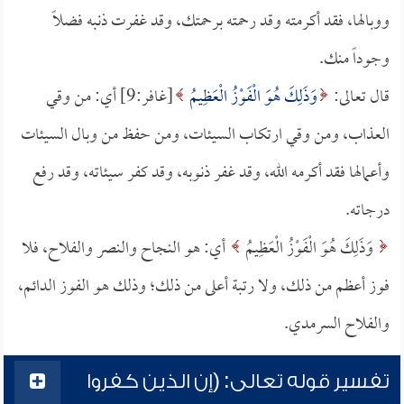
ووبالها، فقد أكرمته وقد رحمته برحمتك، وقد غفرت ذنبه فضلاً
وجوداً منك.
قال تعالى:
وَذَلِكَ هُوَ الْفَوْزُ الْعَظِيمُ
[غافر:9] أي: من وقي
العذاب، ومن وقي ارتكاب السيئات، ومن حفظ من وبال السيئات
وأعمالها فقد أكرمه الله، وقد غفر ذنوبه، وقد كفر سيئاته، وقد رفع
درجاته.
وَذَلِكَ هُوَ الْفَوْزُ الْعَظِيمُ
أي: هو النجاح والنصر والفلاح، فلا
فوز أعظم من ذلك، ولا رتبة أعلى من ذلك؛ وذلك هو الفوز الدائم،
والفلاح السرمدي.
تفسير قوله تعالى: (إن الذين كفروا