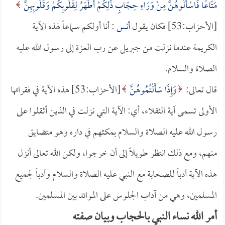
مَتَاعًا فَاسْأَلُوهُنَّ مِنْ وَرَاءِ حِجَابٍ ذَلِكُمْ أَطْهَرُ لِقُلُوبِكُمْ وَقُلُوبِهِنَّ
[الأحزاب:53] فكان يقول
أنس
: أنا أولكم سماعاً لهذه الآية
الكريمة عندما نزلت من جبريل عن رب العزة إلى رسول الله عليه
الصلاة والسلام.
قال تعالى:
وَإِذَا سَأَلْتُمُوهُنَّ
[الأحزاب:53] هذه الآية في فقراتها
الأولى تسمى آية الثقلاء، أي: الآية التي نزلت في الذين أثقلوا على
رسول الله عليه الصلاة والسلام بمكثهم في داره وهو متضايق
منهم، ومع ذلك انتظر طويلاً إلى أن خرجوا، ولكن الله تعالى أنزل
هذه الآية أدباً للصحابة مع النبي عليه الصلاة والسلام وأدباً لجميع
المسلمين، وهي من آداب الجلوس على الموائد بين المسلمين.
أمر الله نساء النبي بالحجاب وبيان صفته