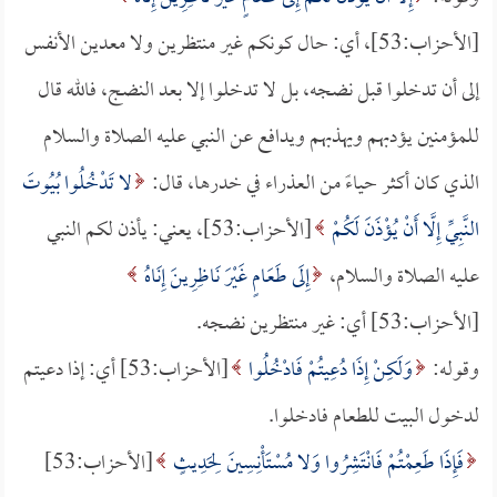
[الأحزاب:53]، أي: حال كونكم غير منتظرين ولا معدين الأنفس
إلى أن تدخلوا قبل نضجه، بل لا تدخلوا إلا بعد النضج، فالله قال
للمؤمنين يؤدبهم ويهذبهم ويدافع عن النبي عليه الصلاة والسلام
الذي كان أكثر حياءً من العذراء في خدرها، قال:
لا تَدْخُلُوا بُيُوتَ
النَّبِيِّ إِلَّا أَنْ يُؤْذَنَ لَكُمْ
[الأحزاب:53]، يعني: يأذن لكم النبي
عليه الصلاة والسلام،
إِلَى طَعَامٍ غَيْرَ نَاظِرِينَ إِنَاهُ
[الأحزاب:53] أي: غير منتظرين نضجه.
وقوله:
وَلَكِنْ إِذَا دُعِيتُمْ فَادْخُلُوا
[الأحزاب:53] أي: إذا دعيتم
لدخول البيت للطعام فادخلوا.
فَإِذَا طَعِمْتُمْ فَانْتَشِرُوا وَلا مُسْتَأْنِسِينَ لِحَدِيثٍ
[الأحزاب:53]