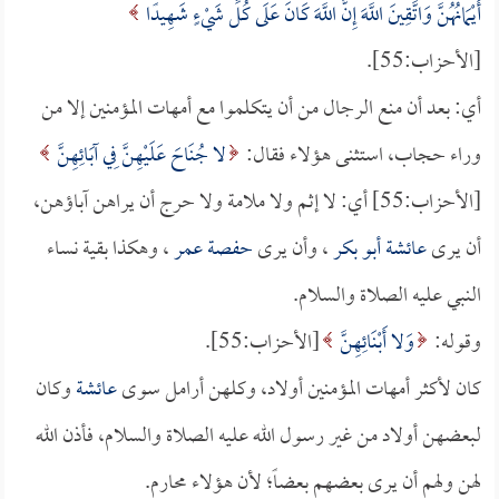
أَيْمَانُهُنَّ وَاتَّقِينَ اللَّهَ إِنَّ اللَّهَ كَانَ عَلَى كُلِّ شَيْءٍ شَهِيدًا
[الأحزاب:55].
أي: بعد أن منع الرجال من أن يتكلموا مع أمهات المؤمنين إلا من
وراء حجاب، استثنى هؤلاء فقال:
لا جُنَاحَ عَلَيْهِنَّ فِي آبَائِهِنَّ
[الأحزاب:55] أي: لا إثم ولا ملامة ولا حرج أن يراهن آباؤهن،
أن يرى
عائشة
أبو بكر
، وأن يرى
حفصة
عمر
، وهكذا بقية نساء
النبي عليه الصلاة والسلام.
وقوله:
وَلا أَبْنَائِهِنَّ
[الأحزاب:55].
كان لأكثر أمهات المؤمنين أولاد، وكلهن أرامل سوى
عائشة
وكان
لبعضهن أولاد من غير رسول الله عليه الصلاة والسلام، فأذن الله
لهن ولهم أن يرى بعضهم بعضاً؛ لأن هؤلاء محارم.