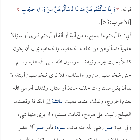
قوله:
وَإِذَا سَأَلْتُمُوهُنَّ مَتَاعًا فَاسْأَلُوهُنَّ مِنْ وَرَاءِ حِجَابٍ
[الأحزاب:53].
أي: إذا أردتم ما يتمتع به من آنية أو آلة أو أردتم فتوى أو سؤالاً
علمياً فاسألوهن من خلف الحجاب، والحجاب يجب أن يكون
كاملاً بحيث يحرم رؤية نساء رسول الله صلى الله عليه وسلم
حتى شخوصهن من وراء النقاب، فلا ترى شخوصهن ألبتة، لا
بد أن يكن مستورات خلف حائط أو ستار، ولذلك أمرهن الله
بعدم الخروج، ولذلك عندما ذهبت
عائشة
إلى الكوفة وقصدها
الصلح ركبت على هودج، فكانت مستورة لا يرى منها شيء.
وفي حياة
عمر
رضي الله عنه ماتت
سودة
فأمر
عمر
ألا يحضر