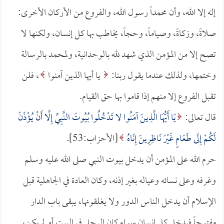
إله إلا الله، وأن محمداً رسول الله، والفروع من الأركان الأخرى:
صلاةً، وزكاةً، وصياماً، وحجاً، يخاطب بها كل إنسان، ولكنها لا
تصح إلا من المؤمن الذي شهد لله بالوحدانية، ولمحمد بالرسالة
وختمها، ولذلك عندما يقول ربنا:
يا أيها الذين آمنوا
، فلن
تقبل الفروع إلا منهم إذا قاموا بها حق القيام.
قال تعالى:
يَا أَيُّهَا الَّذِينَ آمَنُوا لا تَدْخُلُوا بُيُوتَ النَّبِيِّ إِلَّا أَنْ يُؤْذَنَ
لَكُمْ إِلَى طَعَامٍ غَيْرَ نَاظِرِينَ إِنَاهُ
[الأحزاب:53].
حرم الله على المؤمن أن يدخل بيوت النبي صلى الله عليه وسلم
وغرفه وعلى نسائه وعياله بغير إذنه، وكان العادة في الجاهلية قبل
الإسلام أن يدخل الناس الدور ولا يغلقونها، يبقى باب الدار
مفتوحاً فيدخل كل إنسان سواء كان الرجل في البيت أو لم يكن،