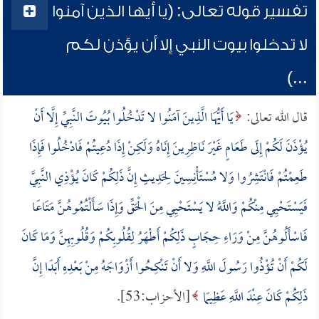
تفسير قوله تعالى: (يا أيها الذين آمنوا
لا تدخلوا بيوت النبي إلا أن يؤذن لكم
...)
قال الله تعالى:
يَا أَيُّهَا الَّذِينَ آمَنُوا لا تَدْخُلُوا بُيُوتَ النَّبِيِّ إِلَّا أَنْ
يُؤْذَنَ لَكُمْ إِلَى طَعَامٍ غَيْرَ نَاظِرِينَ إِنَاهُ وَلَكِنْ إِذَا دُعِيتُمْ فَادْخُلُوا فَإِذَا
طَعِمْتُمْ فَانْتَشِرُوا وَلا مُسْتَأْنِسِينَ لِحَدِيثٍ إِنَّ ذَلِكُمْ كَانَ يُؤْذِي النَّبِيَّ
فَيَسْتَحْيِي مِنْكُمْ وَاللَّهُ لا يَسْتَحْيِي مِنَ الْحَقِّ وَإِذَا سَأَلْتُمُوهُنَّ مَتَاعًا
فَاسْأَلُوهُنَّ مِنْ وَرَاءِ حِجَابٍ ذَلِكُمْ أَطْهَرُ لِقُلُوبِكُمْ وَقُلُوبِهِنَّ وَمَا كَانَ
لَكُمْ أَنْ تُؤْذُوا رَسُولَ اللَّهِ وَلا أَنْ تَنْكِحُوا أَزْوَاجَهُ مِنْ بَعْدِهِ أَبَدًا إِنَّ
ذَلِكُمْ كَانَ عِنْدَ اللَّهِ عَظِيمًا
[الأحزاب:53].