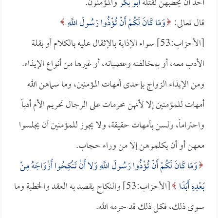
أحد أن يخطبهن لقتله
أبو بكر
والمؤمنون.
قال تعالى:
وَمَا كَانَ لَكُمْ أَنْ تُؤْذُوا رَسُولَ اللَّهِ
[الأحزاب:53] سواء الإذاية بالإثقال عليه بالكلام أو بقلة
الأدب معه، أو بمخالفته وعصيانه، أو غيرها من أنواع الإيذاء.
ومن الإيذاء الزواج بإحدى أمهات المؤمنين، وما سماهن الله
أمهات للمؤمنين إلا لأنهن محرمات على الرجال تحريم الأم أدباً
واحتراماً، ولسن بأمهات حقيقة، ولا يجوز للمؤمنين أن يجلسوا
معهن أو أن يكلموهن إلا من وراء حجاب.
وَمَا كَانَ لَكُمْ أَنْ تُؤْذُوا رَسُولَ اللَّهِ وَلا أَنْ تَنْكِحُوا أَزْوَاجَهُ مِنْ
بَعْدِهِ أَبَدًا
[الأحزاب:53] والنكاح يقصد به العقد والخطبة وما
سوى ذلك، فكل ذلك قد حرمه الله.