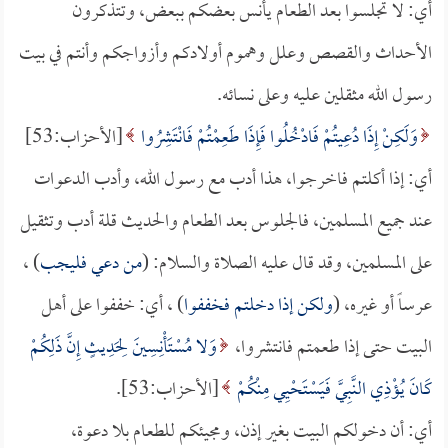
أي: لا تجلسوا بعد الطعام يأنس بعضكم ببعض، وتتذكرون
الأحداث والقصص وعلل وهموم أولادكم وأزواجكم وأنتم في بيت
رسول الله مثقلين عليه وعلى نسائه.
وَلَكِنْ إِذَا دُعِيتُمْ فَادْخُلُوا فَإِذَا طَعِمْتُمْ فَانْتَشِرُوا
[الأحزاب:53]
أي: إذا أكلتم فاخرجوا، هذا أدب مع رسول الله، وأدب الدعوات
عند جميع المسلمين، فالجلوس بعد الطعام والحديث قلة أدب وتثقيل
على المسلمين، وقد قال عليه الصلاة والسلام: (
من دعي فليجب
) ،
عرساً أو غيره، (
ولكن إذا دخلتم فخففوا
) ، أي: خففوا على أهل
البيت حتى إذا طعمتم فانتشروا،
وَلا مُسْتَأْنِسِينَ لِحَدِيثٍ إِنَّ ذَلِكُمْ
كَانَ يُؤْذِي النَّبِيَّ فَيَسْتَحْيِي مِنْكُمْ
[الأحزاب:53].
أي: أن دخولكم البيت بغير إذن، ومجيئكم للطعام بلا دعوة،