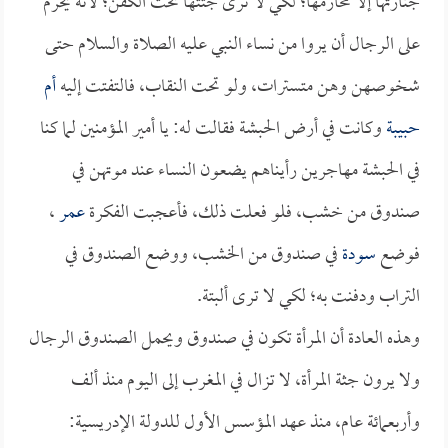
جنازتها إلا محارمها؛ لكي لا ترى جثتها تحت الكفن؛ لأنه يحرم
على الرجال أن يروا من نساء النبي عليه الصلاة والسلام حتى
شخوصهن وهن متسترات، ولو تحت النقاب، فالتفتت إليه
أم
حبيبة
وكانت في أرض الحبشة فقالت له: يا أمير المؤمنين لما كنا
في الحبشة مهاجرين رأيناهم يضعون النساء عند موتهن في
صندوق من خشب، فلو فعلت ذلك، فأعجبت الفكرة
عمر
،
فوضع
سودة
في صندوق من الخشب، ووضع الصندوق في
التراب ودفنت به؛ لكي لا ترى ألبتة.
وهذه العادة أن المرأة تكون في صندوق ويحمل الصندوق الرجال
ولا يرون جثة المرأة، لا تزال في المغرب إلى اليوم منذ ألف
وأربعمائة عام، منذ عهد المؤسس الأول للدولة الإدريسية: