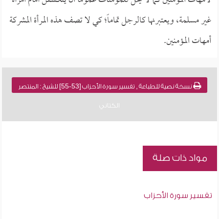
لأمهات المؤمنين كما لا يحل للمؤمنات عموماً أن يتكشفن أمام امرأة
غير مسلمة، ويعتبرنها كالرجل تماماً؛ كي لا تصف هذه المرأة المشركة
أمهات المؤمنين.
نسخة نصية للطباعة , تفسير سورة الأحزاب [53-55] للشيخ : المنتصر
الكتاني
مواد ذات صلة
تفسير سورة الأحزاب