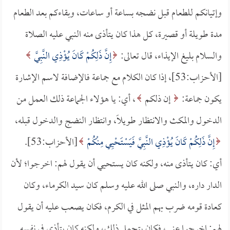
وإتيانكم للطعام قبل نضجه بساعة أو ساعات، وبقاءكم بعد الطعام
مدة طويلة أو قصيرة، كل هذا كان يتأذى منه النبي عليه الصلاة
والسلام بليغ الإيذاء، قال تعالى:
إِنَّ ذَلِكُمْ كَانَ يُؤْذِي النَّبِيَّ
[الأحزاب:53]، إذا كان الكلام مع جماعة فالإضافة لاسم الإشارة
يكون جماعة:
إن ذلكم
، أي: يا هؤلاء الجماعة ذلك العمل من
الدخول والمكث والانتظار طويلاً، وانتظار النضج والدخول قبله،
إِنَّ ذَلِكُمْ كَانَ يُؤْذِي النَّبِيَّ فَيَسْتَحْيِي مِنْكُمْ
[الأحزاب:53].
أي: كان يتأذى منه، ولكنه كان يستحيي أن يقول لهم: اخرجوا؛ لأن
الدار داره، والنبي صلى الله عليه وسلم كان سيد الكرماء، وكان
كعادة قومه ضرب بهم المثل في الكرم، فكان يصعب عليه أن يقول
لهم: اخرجوا عني، فكان يتحمل ذلك، ولكنه كان يتأذى في نفسه