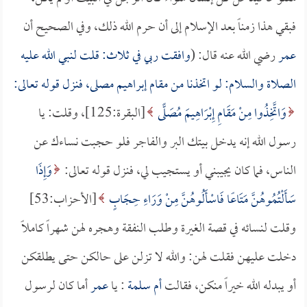
فبقي هذا زمناً بعد الإسلام إلى أن حرم الله ذلك، وفي الصحيح أن
عمر
رضي الله عنه قال: (
وافقت ربي في ثلاث: قلت لنبي الله عليه
الصلاة والسلام: لو اتخذنا من مقام إبراهيم مصلى، فنزل قوله تعالى:
وَاتَّخِذُوا مِنْ مَقَامِ إِبْرَاهِيمَ مُصَلًّى
[البقرة:125]، وقلت: يا
رسول الله إنه يدخل بيتك البر والفاجر فلو حجبت نساءك عن
الناس، فما كان يجيبني أو يستجيب لي، فنزل قوله تعالى:
وَإِذَا
سَأَلْتُمُوهُنَّ مَتَاعًا فَاسْأَلُوهُنَّ مِنْ وَرَاءِ حِجَابٍ
[الأحزاب:53]
وقلت لنسائه في قصة الغيرة وطلب النفقة وهجره لهن شهراً كاملاً
دخلت عليهن فقلت لهن: والله لا تزلن على حالكن حتى يطلقكن
أو يبدله الله خيراً منكن، فقالت
أم سلمة
: يا
عمر
أما كان لرسول