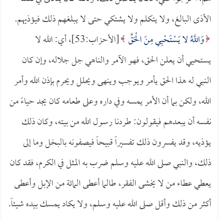
الأذى البالغ، ولا يتكلم ولا يشتكي حتى لا يبلغهم ذلك فيؤذيهم.
وَاللَّهُ لا يَسْتَحْيِي مِنَ الْحَقِّ
[الأحزاب:53]، أي: الله لا
يستحيي أن يعلن الحق، فهو الآمر والناهي جل جلاله، وإن كان
النبي له هذا الحق يأمر ويوجب وينهى ويحلل ويحرم بإذن الله وأمر
الله، ولكن بما أن الأمر يمسه وفي داره وعلى طعامه كان يجد حياءً من
نفسه أن يبعدهم فيقولون: طردنا رسول الله من بيته، وكان ذلك
يؤذيه، وقد يفسرون ذلك تفسيراً قبيحاً فيصفونه بالبخل وما إلى
ذلك، والنبي صلى الله عليه وسلم ضرب به المثل في الكرم، فقد كان
يعطي عطاء من لا يخشى الفقر، طالما أعطى المائة من الإبل وأعطى
أكثر من ذلك وأقل صلى الله عليه وسلم، ولا يكاد يمسك بيده شيئاً.