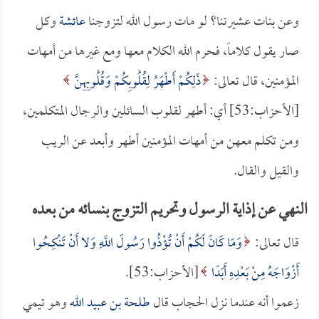
وعن بنات عشيرتنا؟ لو مات رسول الله لتزوجنا
عائشة
وكل
صار يقول كلاماً، فحرم الله الكلام معها ومع غيرها من أمهات
المؤمنين، قال تعالى:
ذَلِكُمْ أَطْهَرُ لِقُلُوبِكُمْ وَقُلُوبِهِنَّ
[الأحزاب:53] أي: أطهر لقلوب السائلين والرجال المتكلمين،
ومن تكلم معهن من أمهات المؤمنين أطهر وأبعد عن الريب
والقيل والقال.
النهي عن إذاية الرسول وتحريم التزوج بنسائه من بعده
قال تعالى:
وَمَا كَانَ لَكُمْ أَنْ تُؤْذُوا رَسُولَ اللَّهِ وَلا أَنْ تَنْكِحُوا
أَزْوَاجَهُ مِنْ بَعْدِهِ أَبَدًا
[الأحزاب:53].
زعموا أنه عندما نزل الحجاب قال
طلحة بن عبيد الله
وهو تيمي