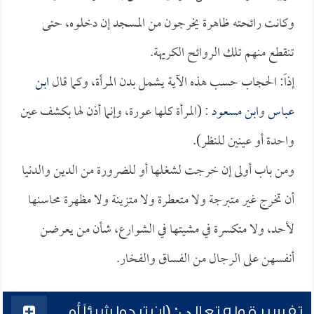
وكانت رائحته ظاهرة يخرجون من المسجد إن دخلوه، حتى
تنقطع منهم تلك الروائح الكريهة.
إذاً: الحجاب حسب هذه الآية يشمل بدن المرأة، وكما قال
ابن
عباس
و
ابن مسعود
: (المرأة كلها عورة، وإنما أذن لها بكشف عين
واحدة أو عينين للنظر).
ومن باب أولى إن خرجت لشغلها أو للضرورة من الدين والدنيا
أن تخرج غير متبرجة ولا متعطرة ولا متزينة ولا مظهرة محاسنها
لأحد، ولا متكسرة في مشيتها في الشوارع، شأن من يعرضن
أنفسهن على الرجال من الفساق والفخار.
تفسير قوله تعالى: (إن تبدوا شيئاً أو