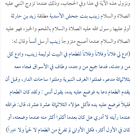
ونزول هذه الآية في هذا وفي الحجاب، وذلك عندما تزوج النبي عليه
الصلاة والسلام
زينب بنت جحش الأسدية
مطلقة
زيد بن حارثة
أولم عليها رسول الله عليه الصلاة والسلام باللحم والخبز، فهو عليه
الصلاة والسلام عندما أصبح متزوجاً
زينب
أرسل
أنساً
وقال له:
(
ادع لي فلاناً وفلاناً وفلاناً للطعام في البيت لوليمة
زينب
، وادع كل
من وجدته، فدعا جميع من وجده، وطاف في الأسواق فجاء معه
بثلاثمائة مدعو، فملئوا الغرف النبوية وملئوا ساحات الدار، وقبل أن
يقدم الطعام دعا به فوضع عليه يده، يقول
أنس
: ولقد كان الطعام
قليلاً فوضع عليه يده فأكل هؤلاء الثلاثمائة عشرة عشرة، قال: فوالله
عندما رأيته لا أدري هل كان بعدما أكلوا أكثر منه عندما وضعته، أو
كان في الأول أكثر، فكل الأواني لم تفرغ من الطعام لا لحماً ولا خبراً
)