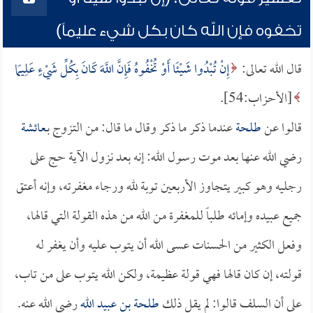
تخفوه فإن الله كان بكل شيء عليماً)
قال الله تعالى:
إِنْ تُبْدُوا شَيْئًا أَوْ تُخْفُوهُ فَإِنَّ اللَّهَ كَانَ بِكُلِّ شَيْءٍ عَلِيمًا
[الأحزاب:54].
قالوا عن
طلحة
عندما ذكر ما ذكر وقال ما قال: من التزوج بـ
عائشة
رضي الله عنها بعد موت رسول الله: إنه بعد نزول الآية حج على
رجليه وهو كبير يتجاوز الأربعين توبة لله ورجاء مغفرته، وإنه أعتق
جميع عبيده وإمائه طلباً للمغفرة من الله من هذه القولة التي قالها،
وفعل الكثير من الحسنات عسى الله أن يتوب عليه وأن يغفر له
قولته، إن كان قالها فهي قولة عظيمة، ولكن الله يتوب على من تاب،
على أن السلف قالوا: لم يقل ذلك
طلحة بن عبيد الله
رضي الله عنه.