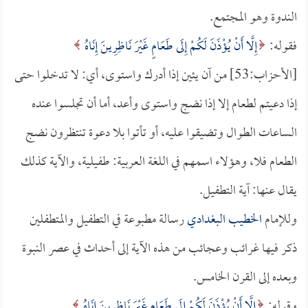
الندوة وهو المجتمع.
فقوله:
إِلَّا أَنْ يُؤْذَنَ لَكُمْ إِلَى طَعَامٍ غَيْرَ نَاظِرِينَ إِنَاهُ
[الأحزاب:53] من آن يئين إذا أدرك واستوى، أي: لا تدخلوا حتى
إذا دعيتم لطعام إلا إذا نضج واستوى وأعد، أما أن تجلسوا عنده
الساعات الطوال وتضيقوا عليه، أو تأتوا بلا دعوة تنتظرون نضج
الطعام فلا، وهؤلاء اسمهم في اللغة العربية: طفيلية، والآية كذلك
يقال عنها: آية التطفيل.
وللإمام
الخطيب البغدادي
رسالة مطبوعة في التطفيل والمتطفلين
ذكر فيها غرائب وعجائب من هذه الآية إلى أحداث في عصر النبوة
وبعده إلى القرن الخامس.
وقوله:
إِلَّا أَنْ يُؤْذَنَ لَكُمْ إِلَى طَعَامٍ غَيْرَ نَاظِرِينَ إِنَاهُ