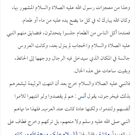
وهذا من معجزات رسول الله عليه الصلاة والسلام المشهور بها،
وكان الله يبارك له في كل ما يضع يده عليه من ماء أو طعام.
فعندما أكل الناس من الطعام جلسوا يتحدثون، فتضايق منهم النبي
عليه الصلاة والسلام والحجاب لم ينزل بعد، وكانت العروس
جالسة في المكان الذي سيدخل فيه الرجال ووجهها إلى الحائط،
وبقيت ساعات على هذه الحال.
فالنبي عليه الصلاة والسلام خرج بعد أن انتهت الوليمة ليشعرهم
بذلك فيخرجون، يقول
أنس
: هم لم يقصدوا ولو انتبهوا للاموا
أنفسهم ولندموا، ولكنها عادة كانت عند العرب, فلهذا ما نهاهم
النبي صلى الله عليه وسلم ولا منعهم، بل تركهم وخرج فطاف على
نسائه، بدأ بـ
عائشة
، فقال لها: (
السلام عليكم ورحمة الله وبركاته.