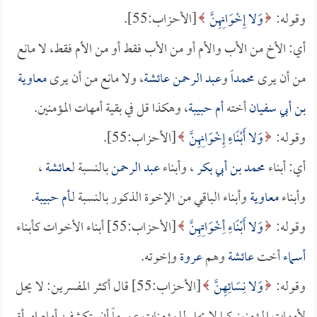
وقوله:
وَلا إِخْوَانِهِنَّ
[الأحزاب:55].
أي: الأخ من الأب والأم أو من الأب فقط أو من الأم فقط، لا مانع
من أن يرى
محمداً
و
عبد الرحمن
عائشة
، ولا مانع من أن يرى
معاوية
بن أبي سفيان
أخته
أم حبيبة
، وهكذا قل في بقية أمهات المؤمنين.
وقوله:
وَلا أَبْنَاءِ إِخْوَانِهِنَّ
[الأحزاب:55].
أي: أبناء
محمد بن أبي بكر
، وأبناء
عبد الرحمن
بالنسبة لـ
عائشة
،
وأبناء
معاوية
وأبناء الباقي من الإخوة الذكور بالنسبة لـ
أم حبيبة
.
وقوله:
وَلا أَبْنَاءِ أِخْوَاتِهِنَّ
[الأحزاب:55] أبناء الأخوات كأبناء
أسماء
أخت
عائشة
وهم
عروة
وإخوته.
وقوله:
وَلا نِسَائِهِنَّ
[الأحزاب:55] قال أكثر المفسرين: لا يحل