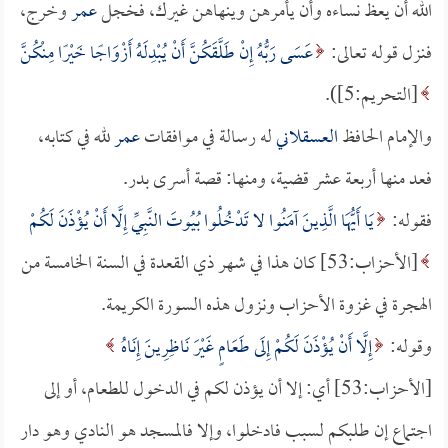
الله أن يعظ نساءه وأن يأمرهن وينهاهن غيرك، فخجل
عمر
وخرج،
فنزل قوله تعالى:
عَسَى رَبُّهُ إِنْ طَلَّقَكُنَّ أَنْ يُبْدِلَهُ أَزْوَاجًا خَيْرًا مِنْكُنَّ
[التحريم:5]).
والإمام الحافظ
العسقلاني
له رسالة في موافقات
عمر
لله في كتابه،
فعد منها أربعة عشر قضية، ومنها: قصة أسرى بدر.
فقوله:
يَا أَيُّهَا الَّذِينَ آمَنُوا لا تَدْخُلُوا بُيُوتَ النَّبِيِّ إِلَّا أَنْ يُؤْذَنَ لَكُمْ
[الأحزاب:53] كان هذا في شهر ذي القعدة في السنة الخامسة من
الهجرة في غزوة الأحزاب ونزول هذه السورة الكريمة.
وقوله:
إِلَّا أَنْ يُؤْذَنَ لَكُمْ إِلَى طَعَامٍ غَيْرَ نَاظِرِينَ إِنَاهُ
[الأحزاب:53] أي: إلا أن يؤذن لكم في الدخول للطعام، أو إلى
اجتماع إن طلبكم لسبب فادخلوا، وإلا فالمسجد هو النادي وهو دار