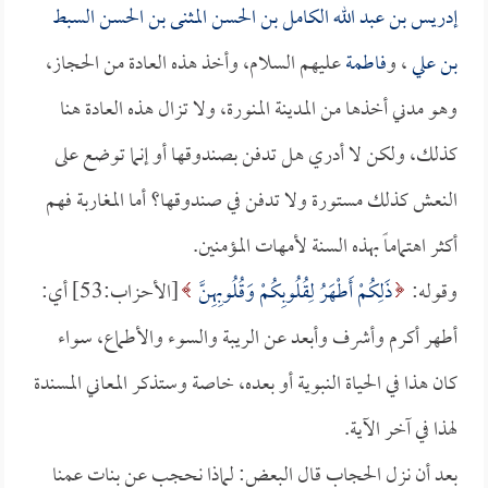
إدريس بن عبد الله الكامل بن الحسن المثنى بن الحسن السبط
بن علي
، و
فاطمة
عليهم السلام، وأخذ هذه العادة من الحجاز،
وهو مدني أخذها من المدينة المنورة، ولا تزال هذه العادة هنا
كذلك، ولكن لا أدري هل تدفن بصندوقها أو إنما توضع على
النعش كذلك مستورة ولا تدفن في صندوقها؟ أما المغاربة فهم
أكثر اهتماماً بهذه السنة لأمهات المؤمنين.
وقوله:
ذَلِكُمْ أَطْهَرُ لِقُلُوبِكُمْ وَقُلُوبِهِنَّ
[الأحزاب:53] أي:
أطهر أكرم وأشرف وأبعد عن الريبة والسوء والأطماع، سواء
كان هذا في الحياة النبوية أو بعده، خاصة وستذكر المعاني المسندة
لهذا في آخر الآية.
بعد أن نزل الحجاب قال البعض: لماذا نحجب عن بنات عمنا