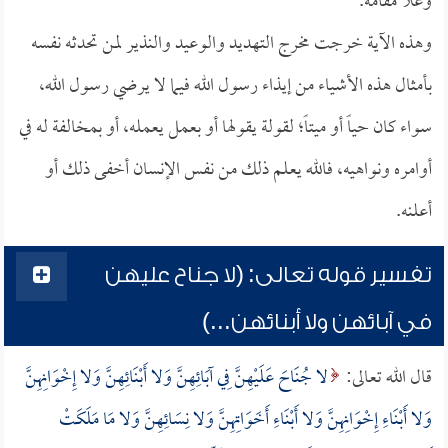
وعلا مقامه.
وهذه الآية خرجت مخرج التهديد والوعيد والنذير لمن تحدثه نفسه
بأمثال هذه الأشياء من إيذاء رسول الله فيما لا يرضي رسول الله،
سواء كان حياً أو ميتاً؛ لقولة يقولها أو بعمل يعمله، أو بمخالفة له في
أوامره ونواهيه، فالله يعلم ذلك من نفس الإنسان أخفى ذلك أو
أعلنه.
تفسير قوله تعالى: (لا جناح عليهن
في آبائهن ولا أبنائهن...)
قال الله تعالى:
لا جُنَاحَ عَلَيْهِنَّ فِي آبَائِهِنَّ وَلا أَبْنَائِهِنَّ وَلا إِخْوَانِهِنَّ
وَلا أَبْنَاءِ إِخْوَانِهِنَّ وَلا أَبْنَاءِ أَخَوَاتِهِنَّ وَلا نِسَائِهِنَّ وَلا مَا مَلَكَتْ