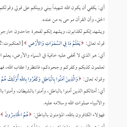
أي: يكفي أن يكون الله شهيداً بيني وبينكم على قولي وقولك
الحق، وأن القرآن موحى به من عنده.
ويشهد إنكم لكذابون، ويشهد إنكم لفجرة جاحدون خارجون ع
قوله تعالى:
يَعْلَمُ مَا فِي السَّمَوَاتِ وَالأَرْضِ
[العنكبوت:52].
أي: هو الذي لا تخفى عليه خافية في السماء والأرض، يعلم ا
تعلمون كذبكم وكفركم وجحودكم، فانتظروا عقاب الله، فهو
وقوله تعالى:
وَالَّذِينَ آمَنُوا بِالْبَاطِلِ وَكَفَرُوا بِاللَّهِ أُوْلَئِكَ هُم
أي: أمثالكم الذين آمنوا بالباطل، وآمنوا بالشيطان، وآمنوا ب
والأنبياء صلوات الله وسلامه عليه.
فهؤلاء الكافرون بالله، المؤمنون بالباطل:
هُمُ الْخَاسِرُونَ