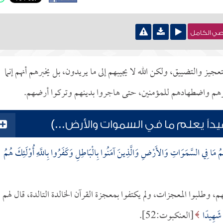
نصي الكامل
جيز والتضييق، ولكن الله لا يجيبهم إلى ما يريدون، بل يخبرهم أنهم إنما
فرهم واضطهادهم للمؤمنين، حتى هاجروا بدينهم وتركوا أرضهم.
اً يعلم ما في السموات والأرض...)
ْلَمُ مَا فِي السَّمَوَاتِ وَالأَرْضِ وَالَّذِينَ آمَنُوا بِالْبَاطِلِ وَكَفَرُوا بِاللَّهِ أُوْلَئِكَ هُمُ
، وطلبوا المعجزات، ولم يكتفوا بمعجزة القرآن الخالدة التالدة، قال لهم
مْ شَهِيدًا
[العنكبوت:52].