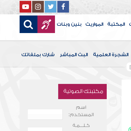
المكتبة
المواريث
بنين وبنات
الشجرة العلمية
البث المباشر
شارك بملفاتك
مكتبتك الصوتية
اسم
المستخدم:
كـلـــمـة