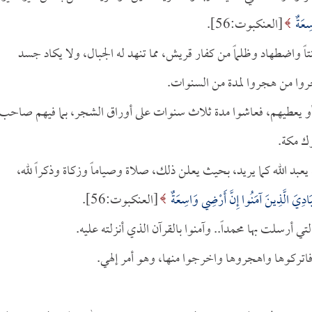
ِعَةٌ
[العنكبوت:56].
نتاً واضطهاد وظلماً من كفار قريش، مما تنهد له الجبال، ولا يكاد جسد
روا من هجروا لمدة من السنوات.
 أو يعطيهم، فعاشوا مدة ثلاث سنوات على أوراق الشجر، بما فيهم صاحب
رك مكة.
يعبد الله كما يريد، بحيث يعلن ذلك، صلاة وصياماً وزكاة وذكراً لله،
بَادِيَ الَّذِينَ آمَنُوا إِنَّ أَرْضِي وَاسِعَةٌ
[العنكبوت:56].
لتي أرسلت بها محمداً.. وآمنوا بالقرآن الذي أنزلته عليه.
 فاتركوها واهجروها واخرجوا منها، وهو أمر إلهي.