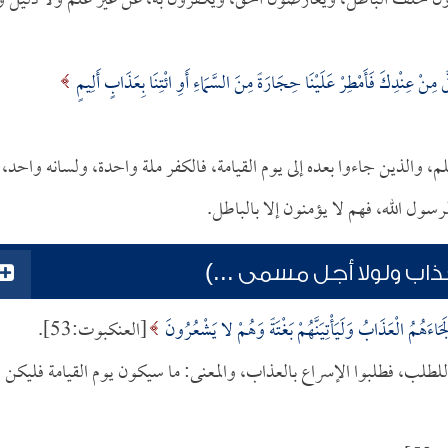
ون خلف الباطل، ويعارضون الحق، ويكفرون به، عن غير علم ولا دليل و
َ مِنْ عِنْدِكَ فَأَمْطِرْ عَلَيْنَا حِجَارَةً مِنَ السَّمَاءِ أَوِ ائْتِنَا بِعَذَابٍ أَلِيمٍ
، والذين جاءوا بعده إلى يوم القيامة، فالكفر ملة واحدة، ولسانه واحد،
ل الله، فهم لا يؤمنون إلا بالباطل.
اب ولولا أجل مسمى ...)
َهُمُ الْعَذَابُ وَلَيَأْتِيَنَّهُمْ بَغْتَةً وَهُمْ لا يَشْعُرُونَ
[العنكبوت:53].
للطلب، فطلبوا الإسراع بالعذاب، والمعنى: ما سيكون يوم القيامة فليكن