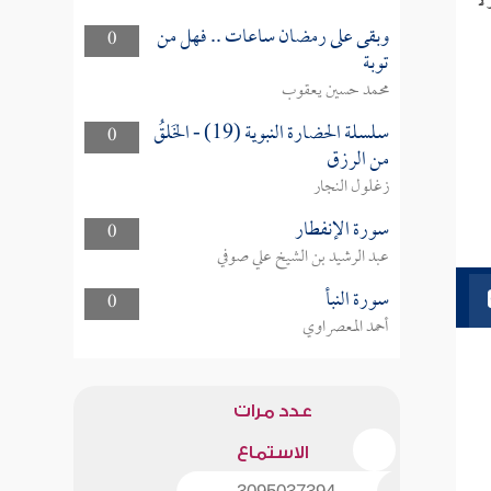
لا
وبقى على رمضان ساعات .. فهل من
0
توبة
محمد حسين يعقوب
سلسلة الحضارة النبوية (19) - الخَلقُ
0
من الرزق
زغلول النجار
سورة الإنفطار
0
عبد الرشيد بن الشيخ علي صوفي
سورة النبأ
0
أحمد المعصراوي
عدد مرات
الاستماع