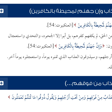
اب وإن جهنم لمحيطة بالكافرين)
نَّمَ لَمُحِيطَةٌ بِالْكَافِرِينَ
[العنكبوت:54].
عن الحق، لم يكفهم كفرهم، بل أبوا إلا الجحود، والتحدي واستعجال
ون:
وَإِنَّ جَهَنَّمَ لَمُحِيطَةٌ بِالْكَافِرِينَ
[العنكبوت:54].
هم، وسيذوقون العذاب الذي تمنوه يوماً، واستعجلوه يوماً آخر.
ه.
ذاب من فوقهم...)
عَذَابُ مِنْ فَوْقِهِمْ وَمِنْ تَحْتِ أَرْجُلِهِمْ وَيَقُولُ ذُوقُوا مَا كُنْتُمْ تَعْمَلُونَ