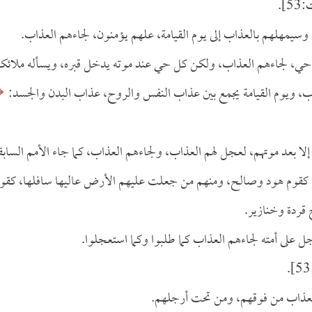
].
ا، وسيمهلهم بالعذاب إلى يوم القيامة، علهم يؤمنون، لجاءهم العذاب.
ي، لجاءهم العذاب، ولكن كل حي عند موته يدخل قبره، ويسأله ملائكة
اب، ويوم القيامة يجمع بين عذاب النفس والروح، عذاب البدن والجسد:
 إلا بعد موتهم، لعجل لهم العذاب، ولجاءهم العذاب، كما جاء الأمم السابق
كقوم هود وصالح، ومنهم من جعلت عليهم الأرض عاليها سافلها، كقو
قردة وخنازير.
جل على أمته لجاءهم العذاب كما طلبوا وكما استعجلوا.
لعذاب من فوقهم، ومن تحت أرجلهم.