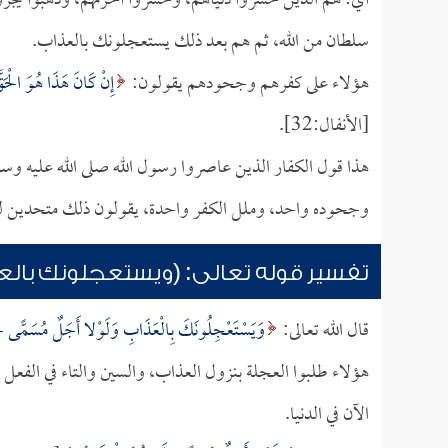
أي: هم الذين خسروا دنياهم، وخسروا آخرتهم، وذهبوا يجر
سلطان من الله، ثم هم بعد ذلك يستعجلونك بالعذاب.
هؤلاء على كفرهم وجحودهم يقولون:
إِنْ كَانَ هَذَا هُوَ الْحَقّ
[الأنفال:32].
هذا قول الكفار الذين عاصروا رسول الله صلى الله عليه وسلم
وجحوده واحد، وملل الكفر واحدة، يقولون ذلك متحدين لرسو
تفسير قوله تعالى: (ويستعجلونك بالعذ
قال الله تعالى:
وَيَسْتَعْجِلُونَكَ بِالْعَذَابِ وَلَوْلا أَجَلٌ مُسَمًّى لَجَاء
هؤلاء طلبوا العجلة بنزول العذاب، والسين والتاء في الفعل 
الآن في الدنيا.