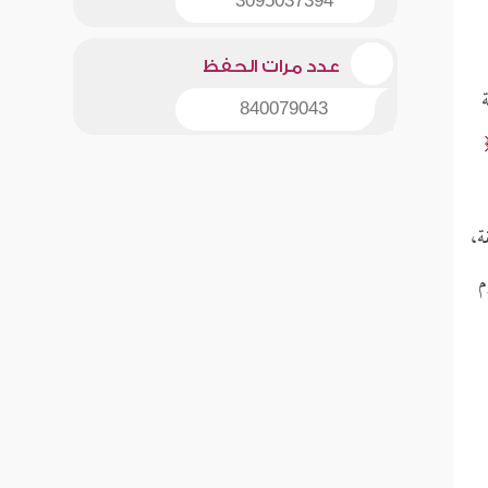
3095037394
عدد مرات الحفظ
840079043
ة،
م