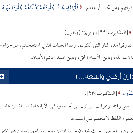
 فوقهم ومن تحت أرجلهم،
كُلَّمَا نَضِجَتْ جُلُودُهُمْ بَدَّلْنَاهُمْ جُلُودًا غَيْرَهَا
[العنكبوت:55]، وقرئ: (ونقول).
تذوقوا هذه النار التي أنكرتم، وهذا العذاب الذي استعجلتم، هو جزاء ما
 الله، ودين الأنبياء الحق، ودين محمد خاتم الأديان.
ا إن أرضي واسعة...)
ْبُدُونِ
[العنكبوت:56].
قد مضى وقته، وعوقب من نزل من أجله، وتبقى الآية عامة شاملة لمن عاصر
رة بعموم اللفظ لا بخصوص السبب.
فر ودار المعاصي، حيث يجدون حرية الدين، وحرية العمل به من غير نكير