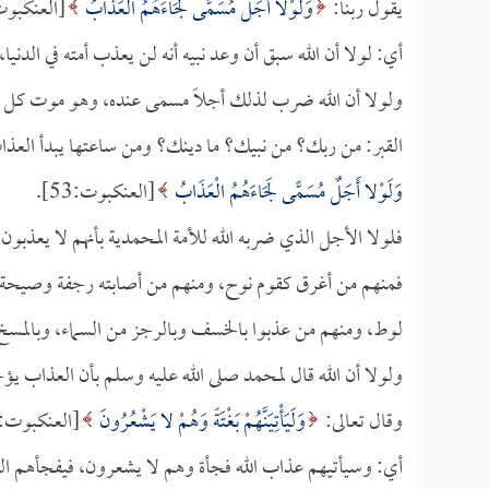
يقول ربنا:
وَلَوْلا أَجَلٌ مُسَمًّى لَجَاءَهُمُ الْعَذَابُ
[العنكبوت:53
أي: لولا أن الله سبق أن وعد نبيه أنه لن يعذب أمته في الدني
ولولا أن الله ضرب لذلك أجلاً مسمى عنده، وهو موت كل ح
القبر: من ربك؟ من نبيك؟ ما دينك؟ ومن ساعتها يبدأ العذ
وَلَوْلا أَجَلٌ مُسَمًّى لَجَاءَهُمُ الْعَذَابُ
[العنكبوت:53].
فلولا الأجل الذي ضربه الله للأمة المحمدية بأنهم لا يعذبون
فمنهم من أغرق كقوم نوح، ومنهم من أصابته رجفة وصيحة 
لوط، ومنهم من عذبوا بالخسف وبالرجز من السماء، وبالمسخ 
ولولا أن الله قال لمحمد صلى الله عليه وسلم بأن العذاب يؤ
وقال تعالى:
وَلَيَأْتِيَنَّهُمْ بَغْتَةً وَهُمْ لا يَشْعُرُونَ
[العنكبوت:53].
أي: وسيأتيهم عذاب الله فجأة وهم لا يشعرون، فيفجأهم ا