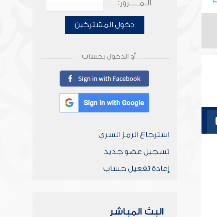
الـمـــــرور:
دخول المشتركين
أو الدخول بحساب
استرجاع الرمز السري
تسجيل عضو جديد
إعادة تفعيل حساب
البث المباشر