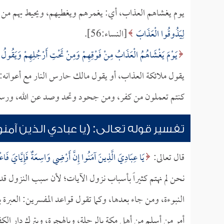
يوم يغشاهم العذاب، أي: يغمرهم ويغطيهم، ويحيط بهم من
لِيَذُوقُوا الْعَذَابَ
[النساء:56].
يَوْمَ يَغْشَاهُمُ الْعَذَابُ مِنْ فَوْقِهِمْ وَمِنْ تَحْتِ أَرْجُلِهِمْ وَيَقُولُ
يقول ملائكة العذاب، أو يقول مالك حارس النار مع أعوانه: 
كنتم تعملون من كفر، ومن جحود وتحد وصد عن الله، ورسالات
تفسير قوله تعالى: (يا عبادي الذين آمنو
قال تعالى:
يَا عِبَادِيَ الَّذِينَ آمَنُوا إِنَّ أَرْضِي وَاسِعَةٌ فَإِيَّايَ فَاع
نحن لم نهتم كثيراً بأسباب نزول الآيات؛ لأن سبب النزول 
النبوءة، ومن جاء بعدها، وكما تقول قواعد المفسرين: العب
أمر من أسلم من أهل مكة بالرحلة، وبالهجرة، وبترك دار الك