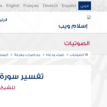
عربي
Español
Deutsch
Français
English
ia
الرئي
الصوتيات
الصوتيات
علماء ودعاة
محاضرات مفرغة
المنت
تفسير سورة الع
للشيخ :