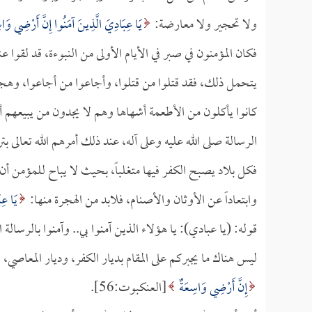
ولا تحجير ولا معارضة:
يَا عِبَادِيَ الَّذِينَ آمَنُوا إِنَّ أَرْضِي وَاس
فكان المؤمنون في صبر في الأيام الأولى من النبوءة، قد لقوا ع
يتحمل ذلك، فقد قتلوا من قتلوا، وأجاعوا من أجاعوا، وهج
كانوا يأكلون من الأطعمة أشهاها وهم لا يجدون من يبيعهم
الرسالة صلى الله عليه وعلى آله، عند ذلك أمرهم الله تعالى بت
فكل بلاد يصبح الكفر فيها متغلباً، بحيث لا يباح للمؤمن أن 
وابتعاداً عن الأوثان والأصنام، فلابد من الهجرة منها:
يَا عِ
قوله: (يا عبادي): يا هؤلاء الذين آمنوا بي.. وآمنوا بالرسالة ا
ليس هناك ما يجبركم على المقام بديار الكفر، وديار المعاصي،
إِنَّ أَرْضِي وَاسِعَةٌ
[العنكبوت:56].