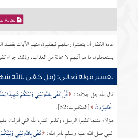
التفريغ ال
عادة الكفار أن يتعنتوا رسلهم فيطلبون منهم الآيات بقصد التع
يستعجلون ما هو آتيهم لا محالة من العذاب، وذلك جزاء ك
تفسير قوله تعالى: (قل كفى بالله شهيد
قال الله جل جلاله: :
قُلْ كَفَى بِاللَّهِ بَيْنِي وَبَيْنَكُمْ شَهِيدًا يَع
الْخَاسِرُونَ
[العنكبوت:52].
هؤلاء عندما كذبوا الرسل، وكذبوا كتب الله التي أنزلت عليهم
النبي صلى الله عليه وسلم بأمر الله:
كَفَى بِاللَّهِ بَيْنِي وَبَيْنَكُ