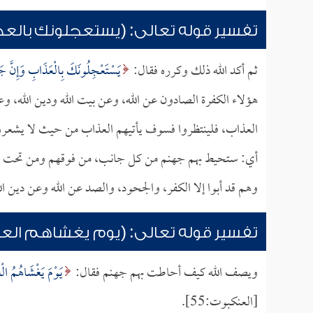
تفسير قوله تعالى: (يستعجلونك بالعذ
ثم أكد الله ذلك وكرره فقال:
يَسْتَعْجِلُونَكَ بِالْعَذَابِ وَإِنَّ جَهَ
هؤلاء الكفرة الصادون عن الله، وعن بيت الله ودين الله، و
العذاب، فلينتظروا فسوف يأتيهم العذاب من حيث لا يشعر
أي: ستحيط بهم جهنم من كل جانب، من فوقهم ومن تحت أرجل
وهم قد أبوا إلا الكفر، والجحود، والصد عن الله وعن دين الل
تفسير قوله تعالى: (يوم يغشاهم الع
ويصف الله كيف أحاطت بهم جهنم فقال:
يَوْمَ يَغْشَاهُمُ الْ
[العنكبوت:55].