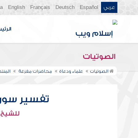
عربي
Español
Deutsch
Français
English
ia
الرئي
الصوتيات
الصوتيات
علماء ودعاة
محاضرات مفرغة
المنت
تفسير سورة ا
للشيخ :