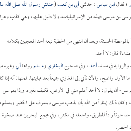
ر
؛ فقال
ابن عباس
: حدثني
أبي بن كعب
(
حدثني رسول الله صلى الله علي
 موسى بن موسى فهذه من الإسرائيليات، ولا دليل عليها، وهي كذب وهراء
لموعظة الحسنة، وبعد أن انتهى من الخطبة تبعه أحد المعجبين بكلامه
 منك؟ قال: لا أحد.
، والرواية في مسند
أحمد
، وفي صحيح
البخاري
و
مسلم
رواها
أبي
وغيره م
الأول واضح، والآن نأتي إلى المغازي جميعاً بعد نهايتها، فمنها: أنه إذا كا
لرسل- أن يقول: لا أحد أعلم مني في الأرض، فكيف بغيره. وإذا بموسى
، وكان ذلك إيثاراً من الله بأن يذهب موسى ويتعرف على الخضر ويتعلم 
 خذ حوتاً زاداً للطريق، واجعله في مكتل، وفي مجمع البحرين عند صخرة
 الخضر.