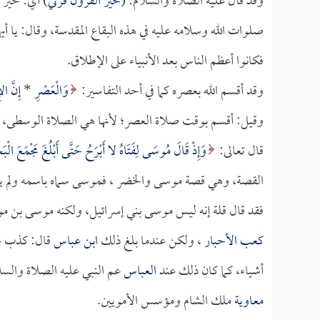
وقد قال عليه الصلاة والسلام: (
خير القرون قرني
) أي: خير 
صلوات الله وسلامه عليه في هذه البقاع المقدسة، وقال: يا أي
فكانوا أعظم الناس بعد الأنبياء على الإطلاق.
وقد أقسم الله بعصره كما في أحد التفاسير:
وَالْعَصْرِ
*
إِنَّ ا
وقيل: أقسم بوقت صلاة العصر؛ لأنها هي الصلاة الوسطى، 
قال تعالى:
وَإِذْ قَالَ مُوسَى لِفَتَاهُ لا أَبْرَحُ حَتَّى أَبْلُغَ مَجْمَعَ الْبَ
القصة، وهي قصة موسى والخضر ، فموسى سماه باسمه ولم يقل:
فقد قال قلة إنه ليس موسى بني إسرائيل، ولكنه موسى بن مو
كعب الأحبار
، ولكن عندما بلغ ذلك
ابن عباس
قال: كذب عد
أشياء، كما كان ذلك عند
العباس
عم النبي عليه الصلاة والس
معاوية
ملك الشام ومؤسس الأمويين.