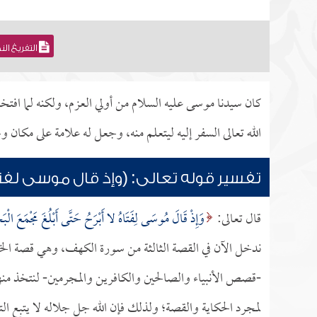
التفريغ ال
كان سيدنا موسى عليه السلام من أولي العزم، ولكنه لما افتخر
الله تعالى السفر إليه ليتعلم منه، وجعل له علامة على مكا
تفسير قوله تعالى: (وإذ قال موسى لفتاه
قال تعالى:
وَإِذْ قَالَ مُوسَى لِفَتَاهُ لا أَبْرَحُ حَتَّى أَبْلُغَ مَجْمَعَ الْبَ
ندخل الآن في القصة الثالثة من سورة الكهف، وهي قصة ال
-قصص الأنبياء والصالحين والكافرين والمجرمين- لنتخذ منها ال
لمجرد الحكاية والقصة؛ ولذلك فإن الله جل جلاله لا يتبع