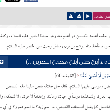
نصي الكامل
 بعلمه أعلمه الله بمن هو أعلم منه وهو سيدنا الخضر عليه السلام، وكلفه
ن وجوده، فأخذ فتاه يوشع بن نون وسافر يبحث عن الخضر عليه السلام.
 لا أبرح حتى أبلغ مجمع البحرين...)
حْرَيْنِ أَوْ أَمْضِيَ حُقُبًا
[الكهف:60].
خضر وموسى عليهما السلام، فالله جل جلاله يقص علينا هذه القصص
عبرة، ولنتخذها درساً في حياتنا ومآلنا، وإعداداً لآخرتنا، لا لنتفكه، ول
 التفاصيل كما يفعل أصحاب القصص، ما اسم زيد؟ ما اسم عمرو؟ في أي س