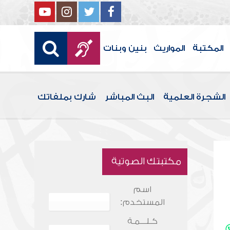
المكتبة
المواريث
بنين وبنات
الشجرة العلمية
البث المباشر
شارك بملفاتك
مكتبتك الصوتية
اسم
المستخدم:
كـلـــمـة