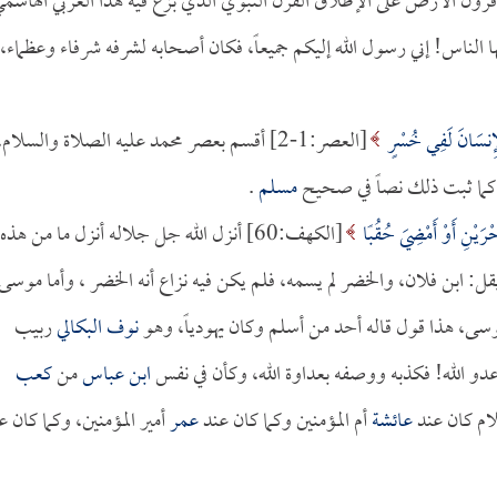
قرون الأرض على الإطلاق القرن النبوي الذي بزغ فيه هذا العربي الهاشم
ها الناس! إني رسول الله إليكم جميعاً، فكان أصحابه لشرفه شرفاء وعظماء،
لإِنسَانَ لَفِي خُسْرٍ
[العصر:1-2] أقسم بعصر محمد عليه الصلاة والسلام،
كما ثبت ذلك نصاً في صحيح
مسلم
.
حْرَيْنِ أَوْ أَمْضِيَ حُقُبًا
[الكهف:60] أنزل الله جل جلاله أنزل ما من هذه
 ابن فلان، والخضر لم يسمه، فلم يكن فيه نزاع أنه الخضر ، وأما موسى
سى، هذا قول قاله أحد من أسلم وكان يهودياً، وهو
نوف البكالي
ربيب
و الله! فكذبه ووصفه بعداوة الله، وكأن في نفس
ابن عباس
من
كعب
لام كان عند
عائشة
أم المؤمنين وكما كان عند
عمر
أمير المؤمنين، وكما كان ع