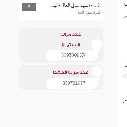
ه
أذان - السيد متولي العال - لبنان
0
السيد متولي العال
،
عدد مرات
الاستماع
3095009374
ن
عدد مرات الحفظ
ن
839781977
من