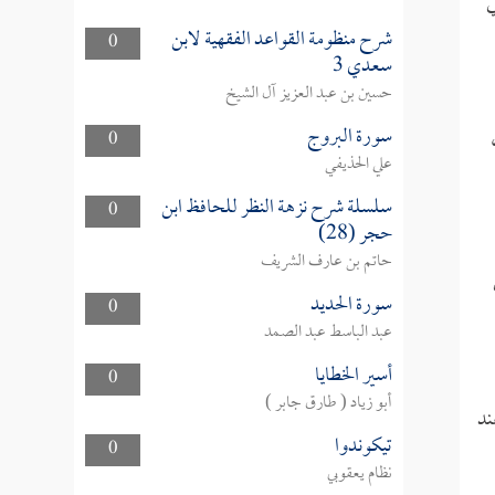
ي
شرح منظومة القواعد الفقهية لابن
0
سعدي 3
حسين بن عبد العزيز آل الشيخ
سورة البروج
0
علي الحذيفي
سلسلة شرح نزهة النظر للحافظ ابن
0
حجر (28)
حاتم بن عارف الشريف
سورة الحديد
0
عبد الباسط عبد الصمد
أسير الخطايا
0
أبو زياد ( طارق جابر )
ند
تيكوندوا
0
نظام يعقوبي