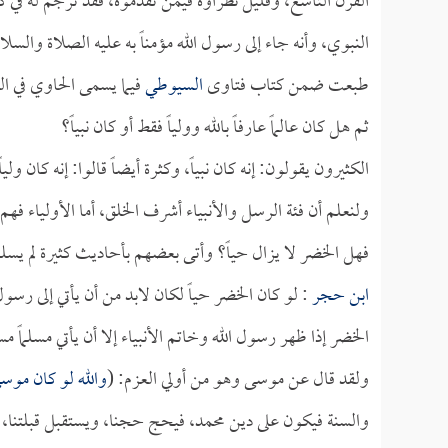
القرن التاسع، وقليل نظراؤه فيمن تقدموه، فقد ترجم له في كتا
النبوي، وأنه جاء إلى رسول الله مؤمناً به عليه الصلاة وال
طبعت ضمن كتاب فتاوى
السيوطي
فيما يسمى الحاوي في ال
ثم هل كان عالماً عارفاً بالله وولياً فقط أو كان نبياً؟
الكثيرون يقولون: إنه كان نبياً، وكثرة أيضاً قالوا: إنه كان وليا
ولنعلم أن فئة الرسل والأنبياء أشرف الخلق، أما الأولياء فه
فهل الخضر لا يزال حياً؟ وأتى بعضهم بأحاديث كثيرة لم يسل
ابن حجر
: لو كان الخضر حياً لكان لابد من أن يأتي إلى رسول
الخضر إذا ظهر رسول الله وخاتم الأنبياء إلا أن يأتي مسلماً مست
ولقد قال عن موسى وهو من أولي العزم: (
والله لو كان موسى
والسنة فيكون على دين محمد، فيحج حجنا، ويستقبل قبلتنا، و