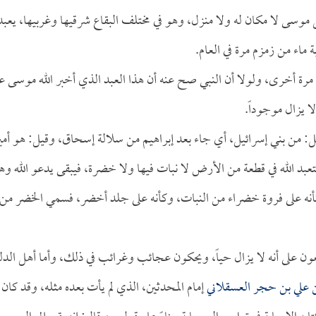
موسى لا مكان له ولا منزل، وهو في مختلف البقاع شرقيها وغربيها، يعبد
بة ماء من زمزم مرة في العام.
رة أخرى، ولولا أن النبي صح عنه أن هذا العبد الذي أخبر الله موسى ع
ا يزال موجوداً.
يل: من بني إسرائيل، أي جاء بعد إبراهيم من سلالة إسحاق، وقيل: هو أمي
بد الله في قطعة من الأرض لا نبات فيها ولا خضرة، فيبقى يدعو الله وه
ه على فروة خضراء من النبات، وكأنه على جلد أخضر، فسمي الخضر من
ون على أنه لا يزال حياً، ويحكون عجائب وغرائب في ذلك، وأما أهل الدل
ن علي بن حجر العسقلاني
إمام المحدثين، الذي لم يأت بعده مثله، وقد كان 