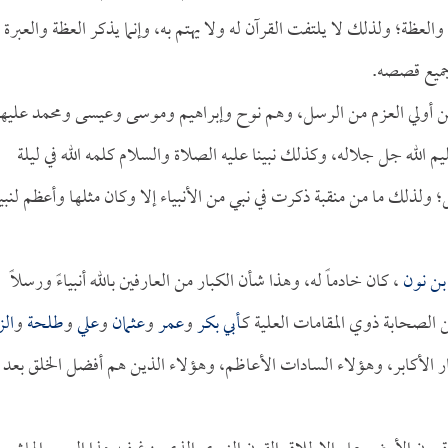
لعظة؛ ولذلك لا يلتفت القرآن له ولا يهتم به، وإنما يذكر العظة والعبرة
جميع قصصه.
من أولي العزم من الرسل، وهم نوح وإبراهيم وموسى وعيسى ومحمد عليه
يم الله جل جلاله، وكذلك نبينا عليه الصلاة والسلام كلمه الله في ليلة
ولذلك ما من منقبة ذكرت في نبي من الأنبياء إلا وكان مثلها وأعظم لنبين
ن نون
، كان خادماً له، وهذا شأن الكبار من العارفين بالله أنبياءً ورسلاً
 الصحابة ذوي المقامات العلية كـ
أبي بكر
و
عمر
و
عثمان
و
علي
و
طلحة
و
الز
ر الأكابر، وهؤلاء السادات الأعاظم، وهؤلاء الذين هم أفضل الخلق بعد