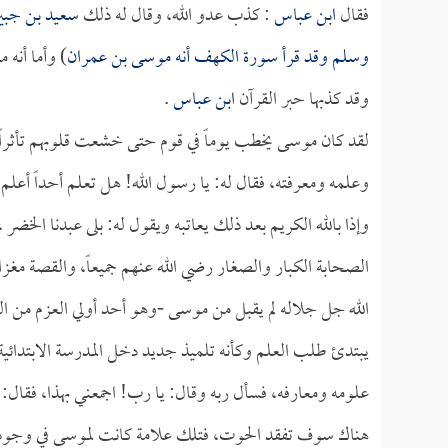
فقال
ابن عباس
: كذب عدو الله، وقال له ذلك
سعيد بن جبي
وسلم وقد قرأ سورة الكهف أنه موسى بن عمران
) وأما أنه
وقد كذبها حبر القرآن
ابن عباس
.
لقد كان موسى يخطب يوماً في قوم حتى خشعت قلوبهم تأثراً با
وعلمه ومعرفته، فقال له: يا رسول الله! هل تعلم أحداً أعلم
وإذا بالله الكريم بعد ذلك يعاتبه ويقول له: بلى عبدنا الخضر 
الصحابة الكبار والصغار رضي الله عنهم جميعاً، والقصة مغزاها 
الله جل جلاله لم يقبل من موسى -وهو أحد أولي العزم من ا
يبتدئ طلب العلم وكأنه تلميذ جديد دخل المدرسة الابتدائية
علومه ومعارفه، فسأل ربه وقال: يا رب! اجمعني بهذا، فقال:
هناك سوف تفقد الحوت، فتلك علامة كانت لموسى في وجود