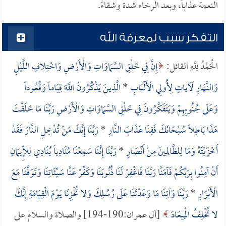
النعمة عذاباً، وبعد الرخاء شدة وشقاءً.
التفكر سبب لمعرفة الله
الْحَمْدُ لِلَّهِ القائل:
إِنَّ فِي خَلْقِ السَّمَاوَاتِ وَالْأَرْضِ وَاخْتِلافِ اللَّيْلِ
وَالنَّهَارِ لَآياتٍ لِأُولِي الْأَلْبَابِ
*
الَّذِينَ يَذْكُرُونَ اللَّهَ قِيَاماً وَقُعُوداً
وَعَلَى جُنُوبِهِمْ وَيَتَفَكَّرُونَ فِي خَلْقِ السَّمَاوَاتِ وَالْأَرْضِ رَبَّنَا مَا خَلَقْتَ
هَذَا بَاطِلاً سُبْحَانَكَ فَقِنَا عَذَابَ النَّارِ
*
رَبَّنَا إِنَّكَ مَنْ تُدْخِلِ النَّارَ فَقَدْ
أَخْزَيْتَهُ وَمَا لِلظَّالِمِينَ مِنْ أَنْصَارٍ
*
رَبَّنَا إِنَّنَا سَمِعْنَا مُنَادِياً يُنَادِي لِلْإِيمَانِ
أَنْ آمِنُوا بِرَبِّكُمْ فَآمَنَّا رَبَّنَا فَاغْفِرْ لَنَا ذُنُوبَنَا وَكَفِّرْ عَنَّا سَيِّئَاتِنَا وَتَوَفَّنَا مَعَ
الْأَبْرَارِ
*
رَبَّنَا وَآتِنَا مَا وَعَدْتَنَا عَلَى رُسُلِكَ وَلا تُخْزِنَا يَوْمَ الْقِيَامَةِ إِنَّكَ
لا تُخْلِفُ الْمِيعَادَ
[آل عمران:190-194] والصلاة والسلام على