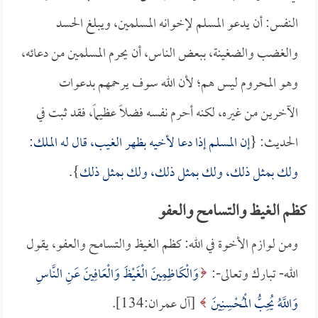
النفس: أن يدعو المسلم لإخوانه المسلمين، ويبلغ الحسد
والغضب والضغينة، ببعض الناس، أن يحرم المسلمين من دعائه،
وهو المحروم ليس هم؛ لأن الله سوف يرحمهم بدعوات
الآخرين من غيره، لكنه أحرم نفسه فضلاً عظيماً، فقد ثبت في
الحديث: {
إن المسلم إذا دعا لأخيه بظهر الغيب، قال له الملك:
ولك بمثل ذلك، ولك بمثل ذلك، ولك بمثل ذلك
}.
كظم الغيظ والتسامح والعفو
ومن لوازم الأخوة في الله: كظم الغيظ والتسامح والعفو، يقول
الله- تبارك وتعالى-:
وَالْكَاظِمِينَ الْغَيْظَ وَالْعَافِينَ عَنِ النَّاسِ
وَاللَّهُ يُحِبُّ الْمُحْسِنِينَ
[آل عمران:134].