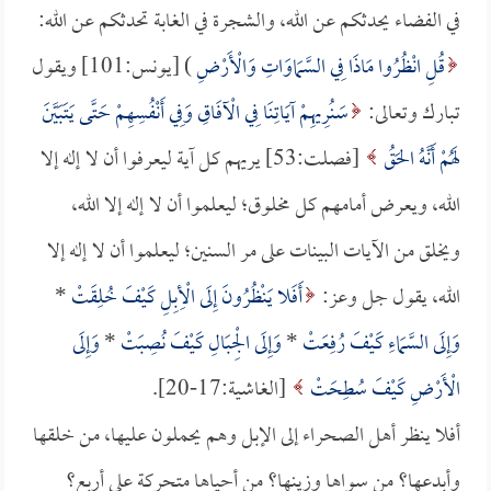
في الفضاء يحدثكم عن الله، والشجرة في الغابة تحدثكم عن الله:
قُلِ انْظُرُوا مَاذَا فِي السَّمَاوَاتِ وَالْأَرْضِ
) [يونس:101] ويقول
تبارك وتعالى:
سَنُرِيهِمْ آيَاتِنَا فِي الْآفَاقِ وَفِي أَنْفُسِهِمْ حَتَّى يَتَبَيَّنَ
لَهُمْ أَنَّهُ الحَقُ
[فصلت:53] يريهم كل آية ليعرفوا أن لا إله إلا
الله، ويعرض أمامهم كل مخلوق؛ ليعلموا أن لا إله إلا الله،
ويخلق من الآيات البينات على مر السنين؛ ليعلموا أن لا إله إلا
الله، يقول جل وعز:
أَفَلا يَنْظُرُونَ إِلَى الْأِبِلِ كَيْفَ خُلِقَتْ
*
وَإِلَى السَّمَاءِ كَيْفَ رُفِعَتْ
*
وَإِلَى الْجِبَالِ كَيْفَ نُصِبَتْ
*
وَإِلَى
الْأَرْضِ كَيْفَ سُطِحَتْ
[الغاشية:17-20].
أفلا ينظر أهل الصحراء إلى الإبل وهم يحملون عليها، من خلقها
وأبدعها؟ من سواها وزينها؟ من أحياها متحركة على أربع؟