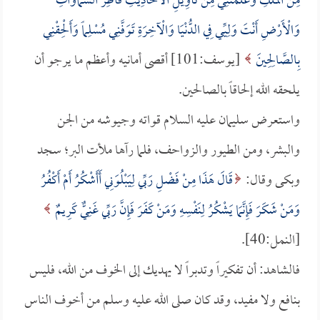
مِنَ الْمُلْكِ وَعَلَّمْتَنِي مِنْ تَأْوِيلِ الْأَحَادِيثِ فَاطِرَ السَّمَاوَاتِ
وَالْأَرْضِ أَنْتَ وَلِيِّي فِي الدُّنْيَا وَالْآخِرَةِ تَوَفَّنِي مُسْلِماً وَأَلْحِقْنِي
بِالصَّالِحِينَ
[يوسف:101] أقصى أمانيه وأعظم ما يرجو أن
يلحقه الله إلحاقاً بالصالحين.
واستعرض سليمان عليه السلام قواته وجيوشه من الجن
والبشر، ومن الطيور والزواحف، فلما رآها ملأت البر؛ سجد
وبكى وقال:
قَالَ هَذَا مِنْ فَضْلِ رَبِّي لِيَبْلُوَنِي أَأَشْكُرُ أَمْ أَكْفُرُ
وَمَنْ شَكَرَ فَإِنَّمَا يَشْكُرُ لِنَفْسِهِ وَمَنْ كَفَرَ فَإِنَّ رَبِّي غَنِيٌّ كَرِيمٌ
[النمل:40].
فالشاهد: أن تفكيراً وتدبراً لا يهديك إلى الخوف من الله، فليس
بنافع ولا مفيد، وقد كان صلى الله عليه وسلم من أخوف الناس