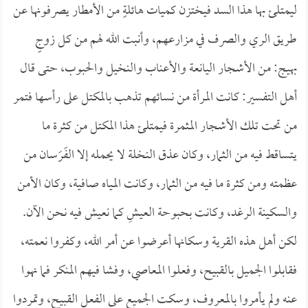
ليمتلئ بها هذا السد فيختزن كميات هائلةٍ من الأمطار يصرفونها عن
طريق الري والصرف في مزارعهم، وأنبت الله لهم من كل زوجٍ
بهيج: من الأشجار اليانعة والأعناب والنخيل والحبوب، حتى قال
أهل التفسير: كانت المرأة من نسائهم تذهب بالمكتل على رأسها فتمر
من تحت تلك الأشجار المثمرة فيمتلئ هذا المكتل من كثرة ما
يتساقط فيه من الثمار، وكان عذق النخلة لا يحمله إلا الفَرَسان من
عظمته ومن كثرة ما فيه من الثمار، وكانت المياه صافية، وكان الأمن
والسكينة الرغد، وكانت بحبوحة العيشِ كما نعيش فيه نحن الآن.
لكن أهل هذه القرية وسكانها أعرضوا عن أمر الله، وكفروا نعمته،
فقابلوا الجميل بالقبيح، وفعلوا المعاصي، وفشا فيهم المنكر فما نهوا
عنه ولم يأمروا بالمعروف، وسكت الجميع على الفعل القبيح، وتمردوا