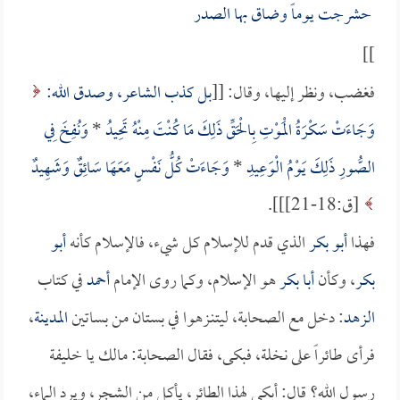
حشرجت يوماً وضاق بها الصدر
]]
فغضب، ونظر إليها، وقال: [[
بل كذب الشاعر، وصدق الله:
وَجَاءَتْ سَكْرَةُ الْمَوْتِ بِالْحَقِّ ذَلِكَ مَا كُنْتَ مِنْهُ تَحِيدُ
*
وَنُفِخَ فِي
الصُّورِ ذَلِكَ يَوْمُ الْوَعِيدِ
*
وَجَاءَتْ كُلُّ نَفْسٍ مَعَهَا سَائِقٌ وَشَهِيدٌ
[ق:18-21]]].
فهذا
أبو بكر
الذي قدم للإسلام كل شيء، فالإسلام كأنه
أبو
بكر
، وكأن
أبا بكر
هو الإسلام، وكما روى الإمام
أحمد
في كتاب
الزهد
: دخل مع الصحابة، ليتنـزهوا في بستان من بساتين
المدينة
،
فرأى طائراً على نخلة، فبكى، فقال الصحابة: مالك يا خليفة
رسول الله؟ قال: أبكي لهذا الطائر، يأكل من الشجر، ويرد الماء،