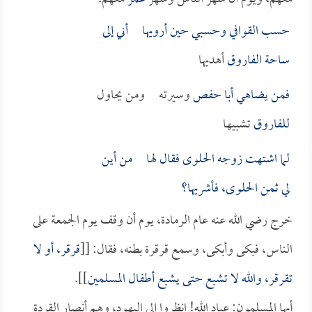
حسب القوافي وحسبي حين أرويها أني إلى
ساحة
الفاروق
أهديها
فمن يضاهي
أبا حفص
وسيرته ومن يحاول
للفاروق
تشبيها
لما اشتهت زوجه الحلوى فقال لهـا من أين
لي ثمن الحلوى، فأشريها؟
خرج رضي الله عنه عام الرمادة، يوم أن وقف يوم الجمعة على
الناس، فبكى وأبكى، وسمع قرقرة بطنه، فقال: [[
قرقر، أو لا
تقرقر، والله لا تشبع حتى يشبع أطفال المسلمين
]].
أيها المسلمون: عباد الله! انظروا إلى اليهود، وهم أنصار القردة