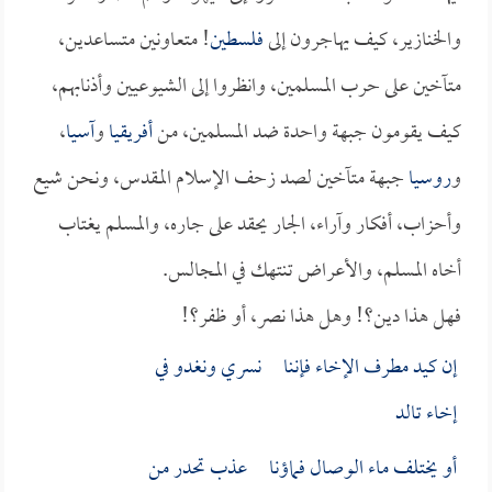
والخنازير، كيف يهاجرون إلى
فلسطين
! متعاونين متساعدين،
متآخين على حرب المسلمين، وانظروا إلى الشيوعيين وأذنابهم،
كيف يقومون جبهة واحدة ضد المسلمين، من
أفريقيا
و
آسيا
،
و
روسيا
جبهة متآخين لصد زحف الإسلام المقدس، ونحن شيع
وأحزاب، أفكار وآراء، الجار يحقد على جاره، والمسلم يغتاب
أخاه المسلم، والأعراض تنتهك في المجالس.
فهل هذا دين؟! وهل هذا نصر، أو ظفر؟!
إن كيد مطرف الإخاء فإننا نسري ونغدو في
إخاء تالد
أو يختلف ماء الوصال فماؤنا عذب تحدر من