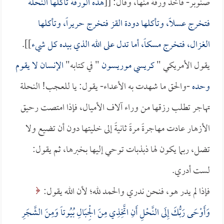
صنوبر- فأخذ ورقة منها، وقال: [[
هذه الورقة تأكلها النحلة
فتخرج عسلاً، وتأكلها دودة القز فتخرج حريراً، وتأكلها
الغزال، فتخرج مسكاً، أما تدل على الله الذي بيده كل شيء
]].
يقول الأمريكي "
كريسي موريسون
" في كتابه"
الإنسان لا يقوم
وحده
-والحق ما شهدت به الأعداء- يقول: يا للعجب! النحلة
تهاجر تطلب رزقها من وراء آلاف الأميال، فإذا امتصت رحيق
الأزهار عادت مهاجرةً مرةً ثانيةً إلى خليتها دون أن تضيع ولا
تضل، ربما يكون لها ذبذبات توحي إليها بخبرها، ثم يقول:
لست أدري.
فإذا لم يدر هو، فنحن ندري والحمد لله؛ لأن الله يقول:
وَأَوْحَى رَبُّكَ إِلَى النَّحْلِ أَنِ اتَّخِذِي مِنَ الْجِبَالِ بُيُوتاً وَمِنَ الشَّجَرِ