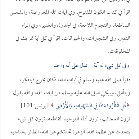
اقرأ في كتاب الكون المفتوح، وفي آيات الله المعروضة، والشمس
الساطعة، والنجوم اللامعة، في الجدول والغدير، وفي الماء
النمير، وفي الشجيرات، والحيوانات، اقرأ في كل آية تمر بك في
المخلوقات.
وفي كل شيء له آية تدل على أنه واحد
فقرأ صلى الله عليه وسلم في آيات الله، فكان يخرج فيتفكر،
ويتأمل، ويبكي صلى الله عليه وسلم من آيات الله، والله يقول:
قُلِ انْظُرُوا مَاذَا فِي السَّمَاوَاتِ وَالْأَرْضِ
[يونس:101]
ترون العجائب، ترون أدلة التوحيد القاطعة، ترون كل شيء
يتحدث عن عظمة الله، الزهرة تحدثكم عن الله، الطائر بجناحيه