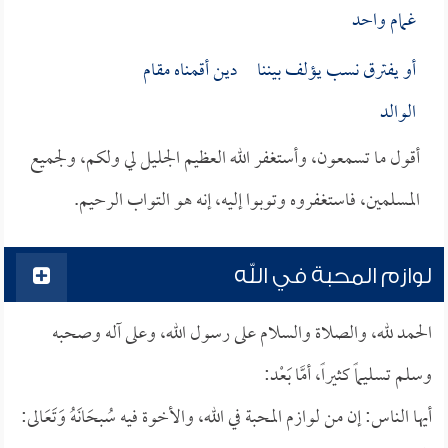
غمام واحد
أو يفترق نسب يؤلف بيننا دين أقمناه مقام
الوالد
أقول ما تسمعون، وأستغفر الله العظيم الجليل لي ولكم، ولجميع
المسلمين، فاستغفروه وتوبوا إليه، إنه هو التواب الرحيم.
لوازم المحبة في الله
الحمد لله، والصلاة والسلام على رسول الله، وعلى آله وصحبه
وسلم تسليماً كثيراً، أمَّا بَعْد:
أيها الناس: إن من لوازم المحبة في الله، والأخوة فيه سُبحَانَهُ وَتَعَالى: