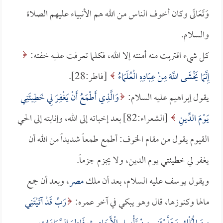
وَتَعَالَى وكان أخوف الناس من الله هم الأنبياء عليهم الصلاة
والسلام.
كل شيء اقتربت منه أمنته إلا الله، فكلما تعرفت عليه خفته:
إِنَّمَا يَخْشَى اللَّهَ مِنْ عِبَادِهِ الْعُلَمَاءُ
[فاطر:28].
يقول إبراهيم عليه السلام:
وَالَّذِي أَطْمَعُ أَنْ يَغْفِرَ لِي خَطِيئَتِي
يَوْمَ الدِّينِ
[الشعراء:82] بعد إخباته إلى الله، وإنابته إلى الحي
القيوم يقول من مقام الخوف: أطمع طمعاً شديداً من الله أن
يغفر لي خطيئتي يوم الدين، ولا يجزم جزماً.
ويقول يوسف عليه السلام، بعد أن ملك
مصر
، وبعد أن جمع
مالها وكنوزها، قال وهو يبكي في آخر عمره:
رَبِّ قَدْ آتَيْتَنِي