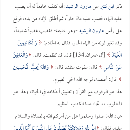
ذكر
ابن كثير
عن
هارون الرشيد
: أنه كلف خادماً له أن يصب
عليه الماء، فصب عليه ماءً حاراً، ثم أطلق الإناء من يده، فوقع
على رأس
هارون الرشيد
-وهو خليفة- فغضب غضباً شديداً،
وقد تغير لونه من الماء الحار، فقال له الخادم:
وَالْكَاظِمِينَ
الْغَيْظَ
[آل عمران:134] قال: قد كظمت، قال:
وَالْعَافِينَ
عَنْ النَّاسِ
قال: عفوت عنك، قال:
وَاللَّهُ يُحِبُّ الْمُحْسِنِينَ
قال: أعتقتك لوجه الله الحي القيوم.
هذا هو الوقوف مع القرآن وتطبيق أحكامه في الحياة، وهذا هو
المطلوب منا تجاه هذا الكتاب العظيم.
عباد الله: صلوا وسلموا على من أمركم الله بالصلاة والسلام
عليه، فقال:
إِنَّ اللَّهَ وَمَلائِكَتَهُ يُصَلُّونَ عَلَى النَّبِيِّ يَا أَيُّهَا الَّذِينَ