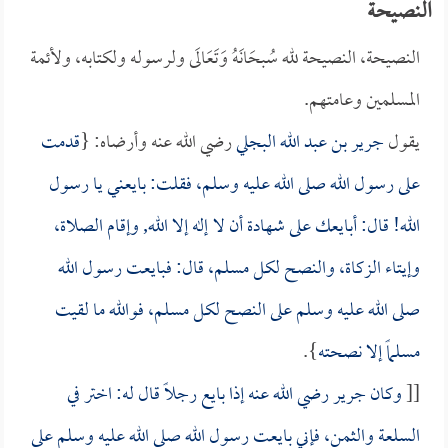
النصيحـة
النصيحة، النصيحة لله سُبحَانَهُ وَتَعَالَى ولرسوله ولكتابه، ولأئمة
المسلمين وعامتهم.
يقول
جرير بن عبد الله البجلي
رضي الله عنه وأرضاه: {
قدمت
على رسول الله صلى الله عليه وسلم، فقلت: بايعني يا رسول
الله! قال: أبايعك على شهادة أن لا إله إلا الله, وإقام الصلاة،
وإيتاء الزكاة، والنصح لكل مسلم، قال: فبايعت رسول الله
صلى الله عليه وسلم على النصح لكل مسلم، فوالله ما لقيت
مسلماً إلا نصحته
}.
[[
وكان
جرير
رضي الله عنه إذا بايع رجلاً قال له: اختر في
السلعة والثمن، فإني بايعت رسول الله صلى الله عليه وسلم على