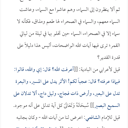
ثم ألا ينظرون إلى السماء، وهم عاشوا مع السماء، وعاشت
السماء معهم، والسماء في الصحراء لها طعم ومذاق، فكأنه لا
سماء إلا في الصحراء، السماء حين تخلو بها في ليلة من ليالي
القمر؛ ترى فيها آيات الله الواضحات، أليس هذا دليلاً على
قدرة القدير؟
قيل لأعرابي من البادية: [[
أعرفت الله؟ قال: إي والله، قالوا:
فبماذا عرفته؟ قال: عجباً لكم! الأثر يدل على المسير، والبعرة
تدل على البعير، وأرض ذات فجاج، وليل داج، ألا تدلان على
السميع البصير
]] سُبحَانَهُ وَتَعَالَىَ كل آية تدلل على أنه موجود.
قيل للإمام
الشافعي
: اعرض لنا من آيات الله - وكان بجانبه