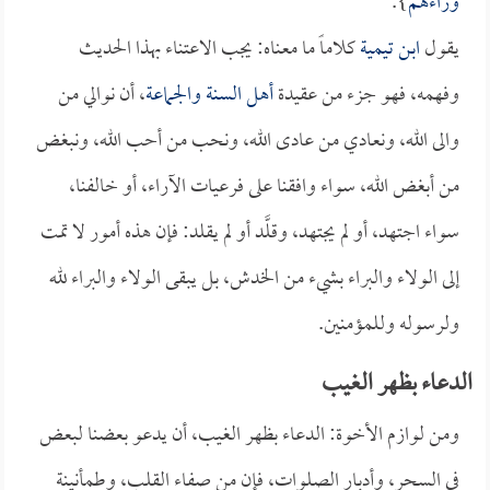
وراءهم
}.
يقول
ابن تيمية
كلاماً ما معناه: يجب الاعتناء بهذا الحديث
وفهمه، فهو جزء من عقيدة
أهل السنة والجماعة
، أن نوالي من
والى الله، ونعادي من عادى الله، ونحب من أحب الله، ونبغض
من أبغض الله، سواء وافقنا على فرعيات الآراء، أو خالفنا،
سواء اجتهد، أو لم يجتهد، وقلَّد أو لم يقلد: فإن هذه أمور لا تمت
إلى الولاء والبراء بشيء من الخدش، بل يبقى الولاء والبراء لله
ولرسوله وللمؤمنين.
الدعاء بظهر الغيب
ومن لوازم الأخوة: الدعاء بظهر الغيب، أن يدعو بعضنا لبعض
في السحر، وأدبار الصلوات، فإن من صفاء القلب، وطمأنينة