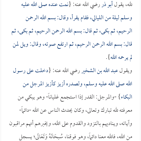
لله، يقول
أبو ذر
رضي الله عنه: {
نمت عنده صلى الله عليه
وسلم ليلة من الليالي، فقام يقرأ، وقال: بسم الله الرحمن
الرحيم، ثم بكى، ثم قال: بسم الله الرحمن الرحيم، ثم بكى، ثم
قال: بسم الله الرحمن الرحيم، ثم ارتفع صوته، وقال: ويل لمن
لم يرحمه الله
}.
ويقول
عبد الله بن الشخير
رضي الله عنه: {
دخلت على رسول
الله صلى الله عليه وسلم، ولصدره أزيز كأزيز المرجل من
البكاء
} -والمرجل: القدر إذا استجمع غلياناً- وهو يبكي من
معرفته لله تبارك وتعالى، وكان يحدث الناس عن الله -دائماً-
وآياته، ويناديهم بالتزود والقدوم على الله، ويخبرهم أنهم مراقبون
من الله، فالله معنا دائماً، وهو فوقنا، سُبحَانَهُ وَتَعَالَى؛ يسجل