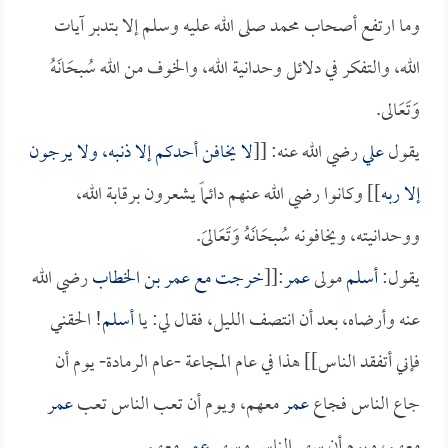
وما ارتفع أصحاب محمد صلى الله عليه وسلم إلا بتدبر آيات
الله، والتفكر في دلائل وحدانية الله، والخوف من الله سُبحَانَهُ
وَتَعَالى.
يقول
علي
رضي الله عنه: [[
لا يخافن أحدكم إلا ذنبه، ولا يرجون
إلا ربه
]] وكانوا رضي الله عنهم دائماً يشعرون برقابة الله،
ووحدانيته، ويخافونه سُبحَانَهُ وَتَعَالىَ.
يقول:
أسلم
مولى
عمر
:[[
خرجت مع
عمر بن الخطاب
رضي الله
عنه وأرضاه، بعد أن انتصف الليل، فقال لي: يا
أسلم
! الحقني
فإني أتفقد الناس]] هذا في عام المجاعة -عام الرمادة- يوم أن
جاع الناس فجاع
عمر
معهم، ويوم أن تعب الناس تعب
عمر
معهم، ويوم أن سهر الناس وسهر
عمر
معهم.