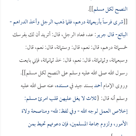
النصح لكل مسلم
]].
[[
شرى فرساً بأربعمائة درهم، فلما ذهب الرجل وأخذ الدراهم -
البائع- قال
جرير
: عد، فعاد الرجل، قال: أتريد أن لك بفرسك
خمسمائة درهم، قال: نعم، قال: وستمائة، قال: نعم، قال:
وسبعمائة، وثمانمائة، قال: نعم، قال: خذ ثمانمائة، فإني بايعت
رسول الله صلى الله عليه وسلم على النصح لكل مسلم]].
وروى الإمام
أحمد
بسند جيد في
مسنده
، عنه صلى الله عليه
وسلم أنه قال: {
ثلاث لا يغل عليهن قلب امرئ مسلم:
إخلاص العمل لوجه الله - وفي لفظ: لله- ومناصحة ولاة
الأمور، ولزوم جماعة المسلمين، فإن دعوتهم تحيط بمن