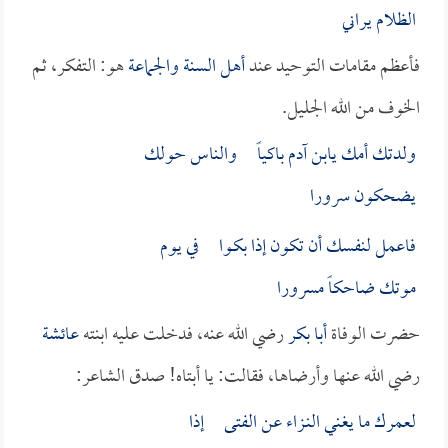
الظلام يراني
فأعظم مقامات التوحيد عند
أهل السنة والجماعة
هو: التفكر، ثم
الخوف من الله الجليل.
ولدتك أمك يابن آدم باكياً والناس حولك
يضحكون سرورا
فاعمل لنفسك أن تكون إذا بكـوا في يوم
موتك ضاحكاً مسرورا
حضرت الوفاة
أبا بكر
رضي الله عنه، فدخلت عليه ابنته
عائشة
رضي الله عنها وأرضاها، فقالت: يا أبتاه! صدق الشاعر:
لعمرك ما يغني النـزاء عن الفتى إذا