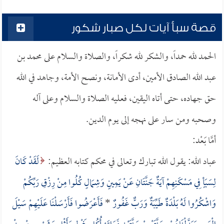
قصة سبأ آيات لكل صبار شكور
الحمد لله حمداً، والشكر لله شكراً، والصلاة والسلام على محمد بن
عبد الله الصادق الأمين، أدى الأمانة، ونصح الأمة، وجاهد في الله
حق جهاده، حتى أتاه اليقين، فعليه الصلاة والسلام وعلى آله
وصحبه ومن سار على نهجه إلى يوم الدين.
أمَّا بَعْد:
عباد الله: يقول الله تبارك وتعالى في محكم كتابه العظيم:
لَقَدْ كَانَ
لِسَبَأٍ فِي مَسْكَنِهِمْ آيَةٌ جَنَّتَانِ عَنْ يَمِينٍ وَشِمَالٍ كُلُوا مِنْ رِزْقِ رَبِّكُمْ
وَاشْكُرُوا لَهُ بَلْدَةٌ طَيِّبَةٌ وَرَبٌّ غَفُورٌ
*
فَأَعْرَضُوا فَأَرْسَلْنَا عَلَيْهِمْ سَيْلَ