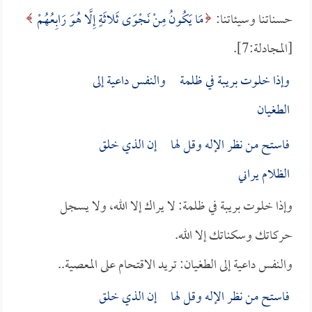
حسناتنا وسيئاتنا:
مَا يَكُونُ مِنْ نَجْوَى ثَلاثَةٍ إِلَّا هُوَ رَابِعُهُمْ
[المجادلة:7].
وإذا خلوت بريبة في ظلمة والنفس داعية إلى
الطغيان
فاستح من نظر الإله وقل لها إن الذي خلق
الظلام يراني
وإذا خلوت بريبة في ظلمة: لا يراك إلا الله، ولا يسجل
حركاتك وسكناتك إلا الله.
والنفس داعية إلى الطغيان: تريد الاقتحام على المعصية..
فاستح من نظر الإله وقل لها إن الذي خلق