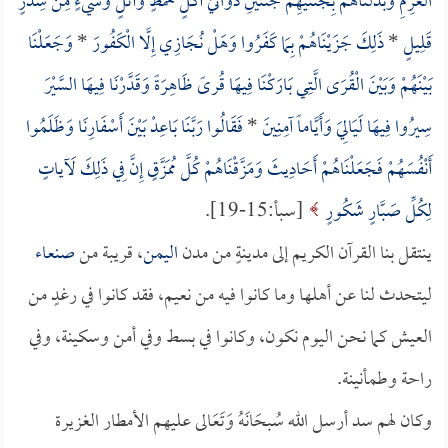
الْعَرِمِ وَبَدَّلْنَاهُمْ بِجَنَّتَيْهِمْ جَنَّتَيْنِ ذَوَاتَيْ أُكُلٍ خَمْطٍ وَأَثْلٍ وَشَيْءٍ مِنْ سِدْرٍ
قَلِيلٍ
*
ذَلِكَ جَزَيْنَاهُمْ بِمَا كَفَرُوا وَهَلْ نُجَازِي إِلَّا الْكَفُورَ
*
وَجَعَلْنَا
بَيْنَهُمْ وَبَيْنَ الْقُرَى الَّتِي بَارَكْنَا فِيهَا قُرىً ظَاهِرَةً وَقَدَّرْنَا فِيهَا السَّيْرَ
سِيرُوا فِيهَا لَيَالِيَ وَأَيَّاماً آمِنِينَ
*
فَقَالُوا رَبَّنَا بَاعِدْ بَيْنَ أَسْفَارِنَا وَظَلَمُوا
أَنْفُسَهُمْ فَجَعَلْنَاهُمْ أَحَادِيثَ وَمَزَّقْنَاهُمْ كُلَّ مُمَزَّقٍ إِنَّ فِي ذَلِكَ لَآياتٍ
لِكُلِّ صَبَّارٍ شَكُورٍ
[سبأ:15-19].
ينتقل بنا القرآن الكريم إلى مدينةٍ من مدن
اليمن
، قريبة من
صنعاء
ليتحدث لنا عن أهلها وما كانوا فيه من نعيم، فقد كانوا في رغدٍ من
العيش كما نحن اليوم نكون، وكانوا في بسط وفي أمن وسكينة، وفي
راحة وطمأنينة.
وكان لهم سد أرسل الله سُبحَانَهُ وَتَعَالى عليهم الأمطار الغزيرة