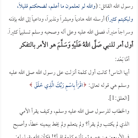
رسول الله القائل: (
والله لو تعلمون ما أعلم، لضحكتم قليلاً،
ولبكيتم كثيراً
) أرسله الله هادياً ومبشراً ونذيراً، وداعياً إلى الله بإذنه
وسراجاً منيراً، فصلى الله عليه وعلى آله وصحبه وسلم تسليماً كثيراً.
أول أمر للنبي صَلَّى اللهُ عَلَيْهِ وَسَلَّمَ هو الأمر بالتفكر
أمَّا بَعْد:
أيها الناس! كانت أول كلمة أنزلت على رسول الله صلى الله عليه
وسلم هي قوله تعالى:
اقْرَأْ بِاسْمِ رَبِّكَ الَّذِي خَلَقَ
[العلق:1].
والخطاب للرسول صلى الله عليه وسلم، وكيف يقرأ الأمي
الذي لم يكتب ولم يقرأ؟ ولم يتعلم ولم يخط بيمينه خطاً، وأصبح
في الأربعين من عمره ثم تأتيه كلمة اقرأ؟! فكأن الله يقول له: