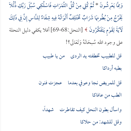
وَمِمَّا يَعْرِشُونَ
*
ثُمَّ كُلِي مِنْ كُلِّ الثَّمَرَاتِ فَاسْلُكِي سُبُلَ رَبِّكِ ذُلُلاً
يَخْرُجُ مِنْ بُطُونِهَا شَرَابٌ مُخْتَلِفٌ أَلْوَانُهُ فِيهِ شِفَاءٌ لِلنَّاسِ إِنَّ فِي ذَلِكَ
لَآيَةً لِقَوْمٍ يَتَفَكَّرُونَ
[النحل:68-69] أفلا يكفي دليل النحلة
على وجود الله سُبحَانَهُ وَتَعَالَى؟!
قل للطبيب تخطفته يد الردى من يا طبيب
بطبه أرداكا
قل للمريض نجا وعوفي بعدما عجزت فنون
الطب من عافاكا
واسأل بطون النحل كيف تقاطرت شهداً،
وقل للشهد: من حلاكا