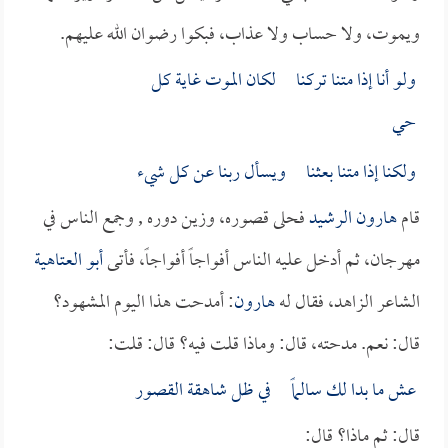
ويموت، ولا حساب ولا عذاب، فبكوا رضوان الله عليهم.
ولو أنا إذا متنا تركنا لكان الموت غاية كل
حي
ولكنا إذا متنا بعثنا ويسأل ربنا عن كل شيء
قام
هارون الرشيد
فحلى قصوره، وزين دوره , وجمع الناس في
مهرجان، ثم أدخل عليه الناس أفواجاً أفواجاً، فأتى
أبو العتاهية
الشاعر الزاهد، فقال له
هارون
: أمدحت هذا اليوم المشهود؟
قال: نعم. مدحته، قال: وماذا قلت فيه؟ قال: قلت:
عش ما بدا لك سالماً في ظل شاهقة القصور
قال: ثم ماذا؟ قال: