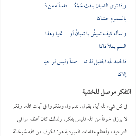
وإذا ترى الثعبان ينفث سُمَّهُ فاسأله من ذا
بالسموم حشاكا
واسأله كيف تعيشُ يا ثعبانُ أو تحيا وهذا
السم يملأ فاكا
فالحمد لله الجليل لذاته حمداً وليس لواحدٍ
إلاكا
التفكر موصل للخشية
في كل شيء لله آية، يقول: تدبروا، وتفكروا في آيات الله، وفكر
لا يرزق خوفاً من الله فليس بفكر، ولذلك كان أعظم مراقي
التوحيد، وأعظم مقامات العبودية هو: الخوف من الله سُبحَانَهُ