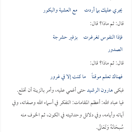
يجري عليك بما أردت مع العشية والبكور
قال: ثم ماذا؟ قال:
فإذا النفوس تغرغرت بزفير حشرجة
الصدور
قال: ثم ماذا؟ قال:
فهناك تعلم موقناً ما كنت إلا في غرور
فبكى
هارون الرشيد
حتى أغمي عليه، وأمر بالزينة أن تخلع.
فيا عباد الله: أعظم المقامات: التفكر في أسماء الله وصفاته، وفي
آياته وأيامه، وفي دلائل وحدانيته في الكون، ثم الخوف منه
سُبحَانَهُ وَتَعَالَى.