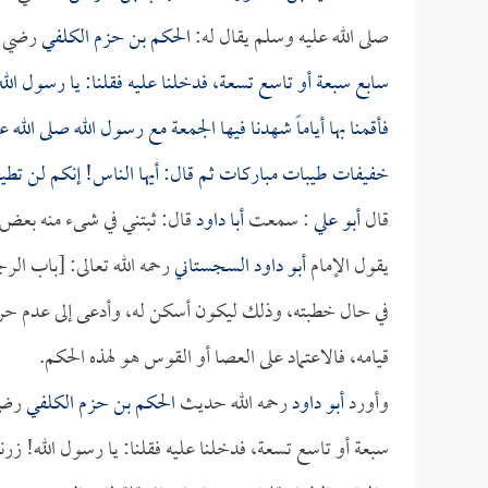
صلى الله عليه وسلم يقال له:
الحكم بن حزم الكلفي
رضي ال
سابع سبعة أو تاسع تسعة، فدخلنا عليه فقلنا: يا رسول الله!
فأقمنا بها أياماً شهدنا فيها الجمعة مع رسول الله صلى الل
خفيفات طيبات مباركات ثم قال: أيها الناس! إنكم لن تطيق
قال
أبو علي
: سمعت
أبا داود
قال: ثبتني في شىء منه بعض 
يقول الإمام
أبو داود السجستاني
رحمه الله تعالى: [باب ا
في حال خطبته، وذلك ليكون أسكن له، وأدعى إلى عدم حرك
قيامه، فالاعتماد على العصا أو القوس هو لهذه الحكم.
وأورد
أبو داود
رحمه الله حديث
الحكم بن حزم الكلفي
رضي 
سبعة أو تاسع تسعة، فدخلنا عليه فقلنا: يا رسول الله! زرناك