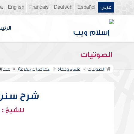
عربي
Español
Deutsch
Français
English
ia
الرئي
الصوتيات
الصوتيات
علماء ودعاة
محاضرات مفرغة
عبد ا
شرح سنن أب
للشيخ : 