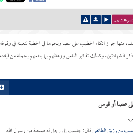
نصي الكامل
، منها جواز اتكاء الخطيب على عصا ونحوها في الخطبة لتعينه في وقوفه،
ه وذكر الشهادتين، وكذلك تذكير الناس ووعظهم بما ينفعهم بجملة من آيات
على عصا أو قوس
س.
يب بن رزيق الطائفي
قال: جلست إلى رجل له صحبة من رسول الله