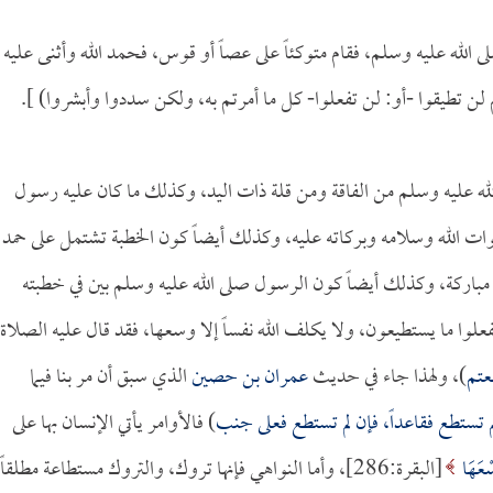
صلى الله عليه وسلم، فقام متوكئاً على عصاً أو قوس، فحمد الله وأثنى عليه
ن تطيقوا -أو: لن تفعلوا- كل ما أمرتم به، ولكن سددوا وأبشروا) ].
ه عليه وسلم من الفاقة ومن قلة ذات اليد، وكذلك ما كان عليه رسول
ات الله وسلامه وبركاته عليه، وكذلك أيضاً كون الخطبة تشتمل على حمد
مباركة، وكذلك أيضاً كون الرسول صلى الله عليه وسلم بين في خطبته
فعلوا ما يستطيعون، ولا يكلف الله نفساً إلا وسعها، فقد قال عليه الصلاة
عتم
)، ولهذا جاء في حديث
عمران بن حصين
الذي سبق أن مر بنا فيما
لم تستطع فقاعداً، فإن لم تستطع فعلى جنب
) فالأوامر يأتي الإنسان بها على
سْعَهَا
[البقرة:286]، وأما النواهي فإنها تروك، والتروك مستطاعة مطلقاً