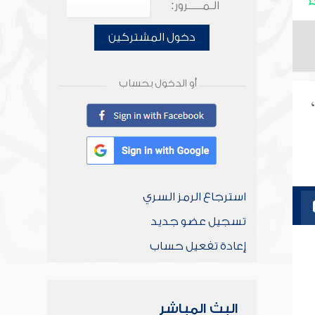
الـمـــــرور:
دخول المشتركين
أو الدخول بحساب
استرجاع الرمز السري
تسجيل عضو جديد
إعادة تفعيل حساب
البث المباشر