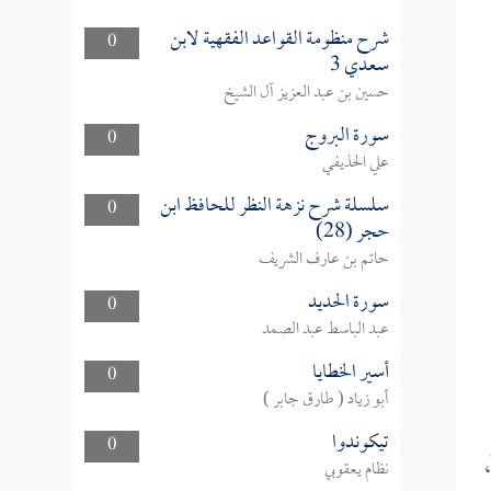
شرح منظومة القواعد الفقهية لابن
0
سعدي 3
حسين بن عبد العزيز آل الشيخ
سورة البروج
0
علي الحذيفي
سلسلة شرح نزهة النظر للحافظ ابن
0
حجر (28)
حاتم بن عارف الشريف
سورة الحديد
0
عبد الباسط عبد الصمد
أسير الخطايا
0
أبو زياد ( طارق جابر )
تيكوندوا
0
،
نظام يعقوبي