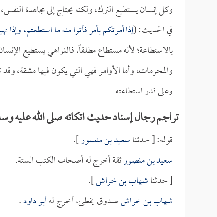
وكل إنسان يستطيع الترك، ولكنه يحتاج إلى مجاهدة النفس، وإ
في الحديث: (
إذا أمرتكم بأمر فأتوا منه ما استطعتم، وإذا ن
بالاستطاعة؛ لأنه مستطاع مطلقاً، فالنواهي يستطيع الإنسان
والمحرمات، وأما الأوامر فهي التي يكون فيها مشقة، وقد ت
وعلى قدر استطاعته.
تراجم رجال إسناد حديث اتكائه صلى الله عليه وسل
قوله: [ حدثنا
سعيد بن منصور
].
سعيد بن منصور
ثقة أخرج له أصحاب الكتب الستة.
[ حدثنا
شهاب بن خراش
].
شهاب بن خراش
صدوق يخطئ، أخرج له
أبو داود
.