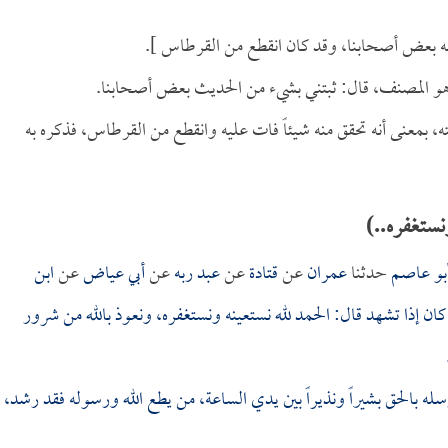
نه بعض أصحابنا، وقد كان انقطع من القرطاس ].
و المصنف، قال: ثبتني بشيء من الحديث بعض أصحابنا.
، بمعنى أنه تحقق منه شيئاً فات عليه وانقطع من القرطاس، فذكره به
نستغفره..)
بو عاصم
حدثنا
عمران
عن
قتادة
عن
عبد ربه
عن
أبي عياض
عن
ابن
ان إذا تشهد قال: الحمد لله نستعينه ونستغفره، ونعوذ بالله من شرور
رسله بالحق بشيراً ونذيراً بين يدي الساعة، من يطع الله ورسوله فقد رشد،