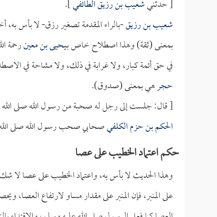
[ حدثني
شعيب بن رزيق الطائفي
].
شعيب بن رزيق
-بالراء المقدمة تصغير رزق- لا بأس به، أ
بمعنى (ثقة) وهذا اصطلاح خاص بـ
يحيى بن معين
رحمة الل
في حق أئمة كبار، ولا غرابة في ذلك، ولا مشاحة في الاصط
حجر
هي بمعنى (صدوق).
[ قال: جلست إلى رجل له صحبة من رسول الله صلى الله ع
الحكم بن حزم الكلفي
صحابي صحب رسول الله صلى الله 
حكم اعتماد الخطيب على عصا
وهذا الحديث لا بأس به، واعتماد الخطيب على عصا لا شك ف
على المنبر، فإن المنبر على مقدار مساو لارتفاع العصا، ويحص
العصا كما فعل الرسول صلى الله عليه وسلم، والاقتداء بالنب