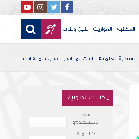
المكتبة
المواريث
بنين وبنات
الشجرة العلمية
البث المباشر
شارك بملفاتك
مكتبتك الصوتية
اسم
المستخدم:
كـلـــمـة