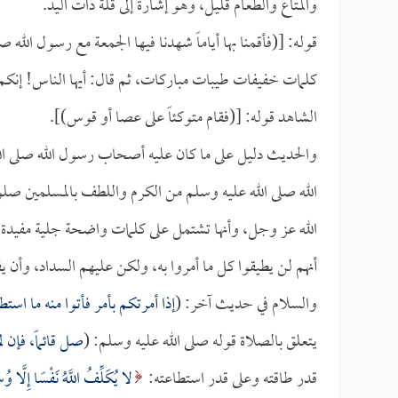
والمتاع والطعام قليل، وهو إشارة إلى قلة ذات اليد.
قوله: [(فأقمنا بها أياماً شهدنا فيها الجمعة مع رسول الله 
كلمات خفيفات طيبات مباركات، ثم قال: أيها الناس! إنكم ل
الشاهد قوله: [(فقام متوكئاً على عصا أو قوس)].
والحديث دليل على ما كان عليه أصحاب رسول الله صلى الل
الله صلى الله عليه وسلم من الكرم واللطف بالمسلمين صلو
الله عز وجل، وأنها تشتمل على كلمات واضحة جلية مفيدة 
أنهم لن يطيقوا كل ما أمروا به، ولكن عليهم السداد، وأن ي
والسلام في حديث آخر: (
إذا أمرتكم بأمر فأتوا منه ما استط
يتعلق بالصلاة قوله صلى الله عليه وسلم: (
صل قائماً، فإن 
قدر طاقته وعلى قدر استطاعته:
لا يُكَلِّفُ اللَّهُ نَفْسًا إِلَّا وُ