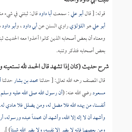
تثبت أبي داود وأمانته
قوله: [ قال
أبو علي
: سمعت
أبا داود
قال: ثبتني في شيء م
أبو علي
هو
اللؤلؤي
راوي السنن عن
أبي داود
، و
أبو داود
ه
ومعناه أن بعض أصحابه الذين كانوا أخذوا معه الحديث ثبته
بعض أصحابه فتذكر وتنبه.
شرح حديث (كان إذا تشهد قال الحمد لله نستعينه و
قال المصنف رحمه الله تعالى: [ حدثنا
محمد بن بشار
حدثنا
أ
مسعود
رضي الله عنه: (
أن رسول الله صلى الله عليه وسلم ك
أنفسنا، من يهده الله فلا مضل له، ومن يضلل فلا هادي له.
وأشهد أن لا إله إلا الله، وأشهد أن محمداً عبده ورسوله، أ
ومن يعصهما فإنه لا يضر إلا نفسه، ولا يضر الله شيئاً
) ].