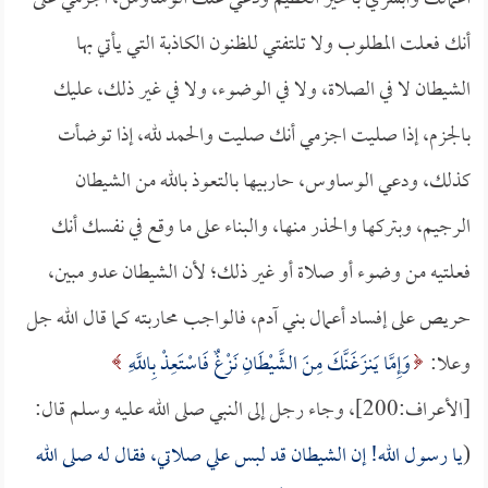
أنك فعلت المطلوب ولا تلتفتي للظنون الكاذبة التي يأتي بها
الشيطان لا في الصلاة، ولا في الوضوء، ولا في غير ذلك، عليك
بالجزم، إذا صليت اجزمي أنك صليت والحمد لله، إذا توضأت
كذلك، ودعي الوساوس، حاربيها بالتعوذ بالله من الشيطان
الرجيم، وبتركها والحذر منها، والبناء على ما وقع في نفسك أنك
فعلتيه من وضوء أو صلاة أو غير ذلك؛ لأن الشيطان عدو مبين،
حريص على إفساد أعمال بني آدم، فالواجب محاربته كما قال الله جل
وعلا:
وَإِمَّا يَنزَغَنَّكَ مِنَ الشَّيْطَانِ نَزْغٌ فَاسْتَعِذْ بِاللَّهِ
[الأعراف:200]، وجاء رجل إلى النبي صلى الله عليه وسلم قال:
(
يا رسول الله! إن الشيطان قد لبس علي صلاتي، فقال له صلى الله