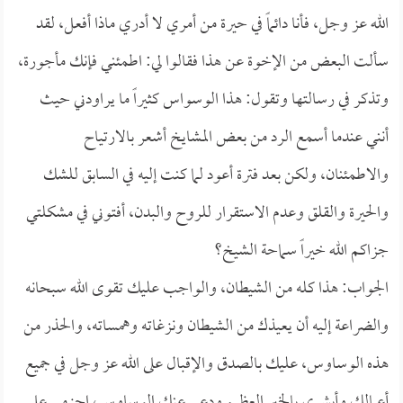
الله عز وجل، فأنا دائماً في حيرة من أمري لا أدري ماذا أفعل، لقد
سألت البعض من الإخوة عن هذا فقالوا لي: اطمئني فإنك مأجورة،
وتذكر في رسالتها وتقول: هذا الوسواس كثيراً ما يراودني حيث
أنني عندما أسمع الرد من بعض المشايخ أشعر بالارتياح
والاطمئنان، ولكن بعد فترة أعود لما كنت إليه في السابق للشك
والحيرة والقلق وعدم الاستقرار للروح والبدن، أفتوني في مشكلتي
جزاكم الله خيراً سماحة الشيخ؟
الجواب: هذا كله من الشيطان، والواجب عليك تقوى الله سبحانه
والضراعة إليه أن يعيذك من الشيطان ونزغاته وهمساته، والحذر من
هذه الوساوس، عليك بالصدق والإقبال على الله عز وجل في جميع
أعمالك وأبشري بالخير العظيم ودعي عنك الوساوس، اجزمي على