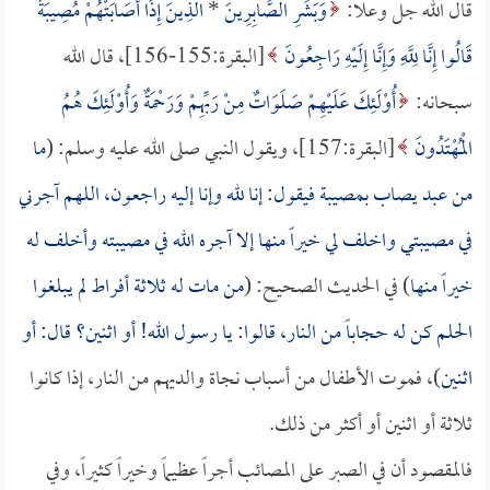
قال الله جل وعلا:
وَبَشِّرِ الصَّابِرِينَ
*
الَّذِينَ إِذَا أَصَابَتْهُمْ مُصِيبَةٌ
قَالُوا إِنَّا لِلَّهِ وَإِنَّا إِلَيْهِ رَاجِعُونَ
[البقرة:155-156]، قال الله
سبحانه:
أُوْلَئِكَ عَلَيْهِمْ صَلَوَاتٌ مِنْ رَبِّهِمْ وَرَحْمَةٌ وَأُوْلَئِكَ هُمُ
الْمُهْتَدُونَ
[البقرة:157]، ويقول النبي صلى الله عليه وسلم: (
ما
من عبد يصاب بمصيبة فيقول: إنا لله وإنا إليه راجعون، اللهم آجرني
في مصيبتي واخلف لي خيراً منها إلا آجره الله في مصيبته وأخلف له
خيراً منها
) في الحديث الصحيح: (
من مات له ثلاثة أفراط لم يبلغوا
الحلم كن له حجاباً من النار، قالوا: يا رسول الله! أو اثنين؟ قال: أو
اثنين
)، فموت الأطفال من أسباب نجاة والديهم من النار، إذا كانوا
ثلاثة أو اثنين أو أكثر من ذلك.
فالمقصود أن في الصبر على المصائب أجراً عظيماً وخيراً كثيراً، وفي