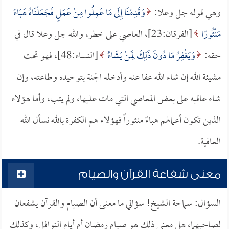
وهي قوله جل وعلا:
وَقَدِمْنَا إِلَى مَا عَمِلُوا مِنْ عَمَلٍ فَجَعَلْنَاهُ هَبَاءً
مَنْثُورًا
[الفرقان:23]، العاصي على خطر، والله جل وعلا قال في
حقه:
وَيَغْفِرُ مَا دُونَ ذَلِكَ لِمَنْ يَشَاءُ
[النساء:48]، فهو تحت
مشيئة الله إن شاء الله عفا عنه وأدخله الجنة بتوحيده وطاعته، وإن
شاء عاقبه على بعض المعاصي التي مات عليها، ولم يتب، وأما هؤلاء
الذين تكون أعمالهم هباءً منثوراً فهؤلاء هم الكفرة بالله نسأل الله
العافية.
معنى شفاعة القرآن والصيام
السؤال: سماحة الشيخ! سؤالي ما معنى أن الصيام والقرآن يشفعان
لصاحبهما، هل معنى ذلك هو صيام رمضان أم أيام النوافل، وكذلك