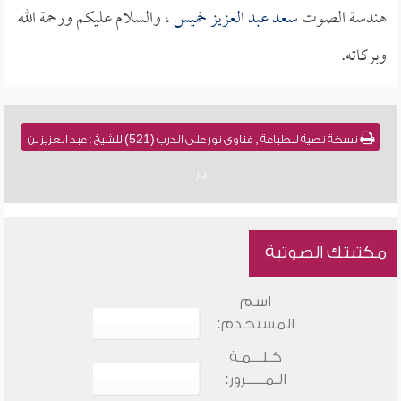
هندسة الصوت
سعد عبد العزيز خميس
، والسلام عليكم ورحمة الله
وبركاته.
نسخة نصية للطباعة , فتاوى نور على الدرب (521) للشيخ : عبد العزيز بن
باز
مكتبتك الصوتية
اسم
المستخدم:
كـلـــمـة
الـمـــــرور: