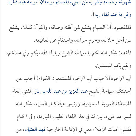
شهوته وطعامه وشرابه من أجلي، للصائم فرحتان: فرحة عند فطره
وفرحة عند لقاء ربه
).
فالمقصود: أن الصيام يشفع لمن أتقنه وصانه، والقرآن كذلك يشفع
لمن أحل حلاله، وحرم حرامه، واستقام على تعاليمه.
المقدم: شكر الله لكم يا سماحة الشيخ وبارك الله فيكم وفي علمكم،
ونفع بكم المسلمين.
أيها الإخوة الأحباب أيها الإخوة المستمعون الكرام! أجاب عن
أسئلتكم سماحة الشيخ
عبد العزيز بن عبد الله بن باز
المفتي العام
للمملكة العربية السعودية، ورئيس هيئة كبار العلماء، شكر الله
لسماحته على ما بين لنا في هذا اللقاء الطيب المبارك، وفي الختام
تقبلوا تحيات الزملاء معي في الإذاعة الخارجية
فهد العثمان
، من