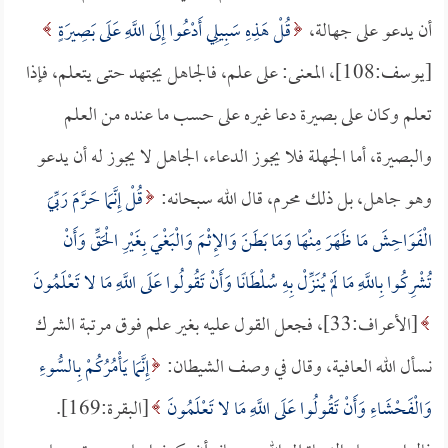
أن يدعو على جهالة،
قُلْ هَذِهِ سَبِيلِي أَدْعُوا إِلَى اللَّهِ عَلَى بَصِيرَةٍ
[يوسف:108]، المعنى: على علم، فالجاهل يجتهد حتى يتعلم، فإذا
تعلم وكان على بصيرة دعا غيره على حسب ما عنده من العلم
والبصيرة، أما الجهلة فلا يجوز الدعاء، الجاهل لا يجوز له أن يدعو
وهو جاهل، بل ذلك محرم، قال الله سبحانه:
قُلْ إِنَّمَا حَرَّمَ رَبِّيَ
الْفَوَاحِشَ مَا ظَهَرَ مِنْهَا وَمَا بَطَنَ وَالإِثْمَ وَالْبَغْيَ بِغَيْرِ الْحَقِّ وَأَنْ
تُشْرِكُوا بِاللَّهِ مَا لَمْ يُنَزِّلْ بِهِ سُلْطَانًا وَأَنْ تَقُولُوا عَلَى اللَّهِ مَا لا تَعْلَمُونَ
[الأعراف:33]، فجعل القول عليه بغير علم فوق مرتبة الشرك
نسأل الله العافية، وقال في وصف الشيطان:
إِنَّمَا يَأْمُرُكُمْ بِالسُّوءِ
وَالْفَحْشَاءِ وَأَنْ تَقُولُوا عَلَى اللَّهِ مَا لا تَعْلَمُونَ
[البقرة:169].