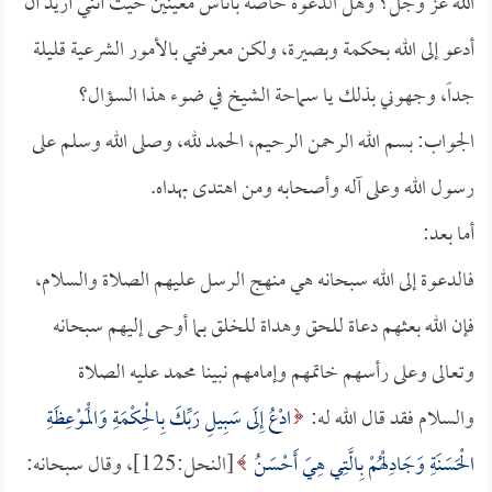
الله عز وجل؟ وهل الدعوة خاصة بأناس معينين حيث أنني أريد أن
أدعو إلى الله بحكمة وبصيرة، ولكن معرفتي بالأمور الشرعية قليلة
جداً، وجهوني بذلك يا سماحة الشيخ في ضوء هذا السؤال؟
الجواب: بسم الله الرحمن الرحيم، الحمد لله، وصلى الله وسلم على
رسول الله وعلى آله وأصحابه ومن اهتدى بهداه.
أما بعد:
فالدعوة إلى الله سبحانه هي منهج الرسل عليهم الصلاة والسلام،
فإن الله بعثهم دعاة للحق وهداة للخلق بما أوحى إليهم سبحانه
وتعالى وعلى رأسهم خاتمهم وإمامهم نبينا محمد عليه الصلاة
والسلام فقد قال الله له:
ادْعُ إِلَى سَبِيلِ رَبِّكَ بِالْحِكْمَةِ وَالْمَوْعِظَةِ
الْحَسَنَةِ وَجَادِلْهُمْ بِالَّتِي هِيَ أَحْسَنُ
[النحل:125]، وقال سبحانه: