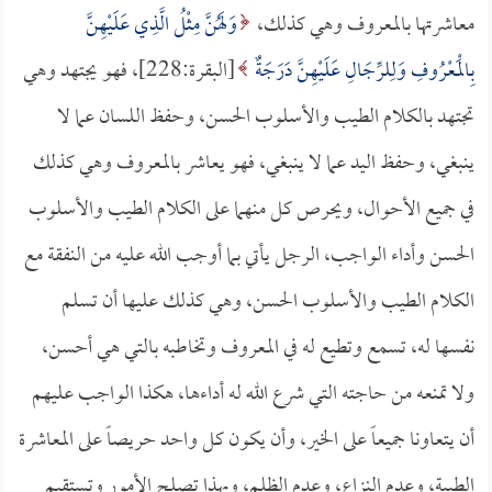
معاشرتها بالمعروف وهي كذلك،
وَلَهُنَّ مِثْلُ الَّذِي عَلَيْهِنَّ
بِالْمَعْرُوفِ وَلِلرِّجَالِ عَلَيْهِنَّ دَرَجَةٌ
[البقرة:228]، فهو يجتهد وهي
تجتهد بالكلام الطيب والأسلوب الحسن، وحفظ اللسان عما لا
ينبغي، وحفظ اليد عما لا ينبغي، فهو يعاشر بالمعروف وهي كذلك
في جميع الأحوال، ويحرص كل منهما على الكلام الطيب والأسلوب
الحسن وأداء الواجب، الرجل يأتي بما أوجب الله عليه من النفقة مع
الكلام الطيب والأسلوب الحسن، وهي كذلك عليها أن تسلم
نفسها له، تسمع وتطيع له في المعروف وتخاطبه بالتي هي أحسن،
ولا تمنعه من حاجته التي شرع الله له أداءها، هكذا الواجب عليهم
أن يتعاونا جميعاً على الخير، وأن يكون كل واحد حريصاً على المعاشرة
الطيبة، وعدم النزاع، وعدم الظلم، وبهذا تصلح الأمور وتستقيم