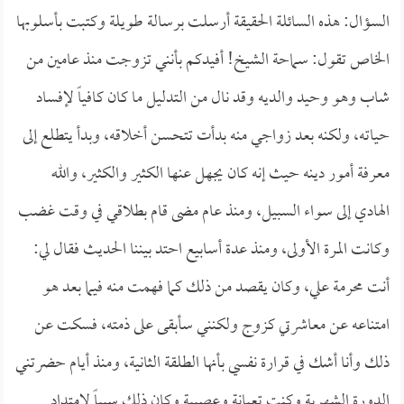
السؤال: هذه السائلة الحقيقة أرسلت برسالة طويلة وكتبت بأسلوبها
الخاص تقول: سماحة الشيخ! أفيدكم بأنني تزوجت منذ عامين من
شاب وهو وحيد والديه وقد نال من التدليل ما كان كافياً لإفساد
حياته، ولكنه بعد زواجي منه بدأت تتحسن أخلاقه، وبدأ يتطلع إلى
معرفة أمور دينه حيث إنه كان يجهل عنها الكثير والكثير، والله
الهادي إلى سواء السبيل، ومنذ عام مضى قام بطلاقي في وقت غضب
وكانت المرة الأولى، ومنذ عدة أسابيع احتد بيننا الحديث فقال لي:
أنت محرمة علي، وكان يقصد من ذلك كما فهمت منه فيما بعد هو
امتناعه عن معاشرتي كزوج ولكنني سأبقى على ذمته، فسكت عن
ذلك وأنا أشك في قرارة نفسي بأنها الطلقة الثانية، ومنذ أيام حضرتني
الدورة الشهرية وكنت تعبانة وعصبية وكان ذلك سبباً لامتداد