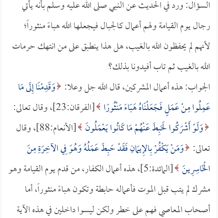
السؤال: ورد في الحديث عن النبي صلى الله عليه وسلم بأنه يأتي
رجال يوم القيامة ولهم أعمال كالجبال فيجعلها الله هباءً منثوراً؛
لأنهم لم يحفظون الله بالغيب، هل هذا ينطبق على من انتهك حرمات
الله بالغيب ثم تاب أفيدونا بذلك؟
الجواب: هذه أعمال المشركين، قال الله جل وعلا:
وَقَدِمْنَا إِلَى مَا
عَمِلُوا مِنْ عَمَلٍ فَجَعَلْنَاهُ هَبَاءً مَنْثُورًا
[الفرقان:23]، وقال تعالى:
وَلَوْ أَشْرَكُوا لَحَبِطَ عَنْهُمْ مَا كَانُوا يَعْمَلُونَ
[الأنعام:88]، وقال
تعالى:
وَمَنْ يَكْفُرْ بِالإِيمَانِ فَقَدْ حَبِطَ عَمَلُهُ وَهُوَ فِي الآخِرَةِ مِنَ
الْخَاسِرِينَ
[المائدة:5]، هذه أعمال الكفار، من قدم يوم القيامة وهو
مشرك لم يتب قبل الموت فأعماله حابطة وتكون هباءً منثوراً، أما
أصحاب المعاصي فهم على خطر ولكن ليسوا داخلين في هذه الآية