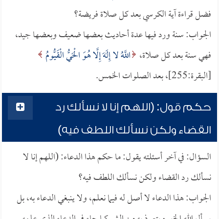
فضل قراءة آية الكرسي بعد كل صلاة فريضة؟
الجواب: سنة ورد فيها عدة أحاديث بعضها ضعيف وبعضها جيد،
فهي سنة بعد كل صلاة،
اللَّهُ لا إِلَهَ إِلَّا هُوَ الْحَيُّ الْقَيُّومُ
[البقرة:255]، بعد الصلوات الخمس.
حكم قول: (اللهم إنا لا نسألك رد
القضاء ولكن نسألك اللطف فيه)
السؤال: في آخر أسئلته يقول: ما حكم هذا الدعاء: (اللهم إنا لا
نسألك رد القضاء ولكن نسألك اللطف فيه؟
الجواب: هذا الدعاء لا أصل له فيما نعلم، ولا ينبغي الدعاء به، بل