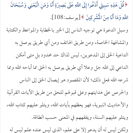
قُلْ هَذِهِ سَبِيلِي أَدْعُوا إِلَى اللَّهِ عَلَى بَصِيرَةٍ أَنَا وَمَنِ اتَّبَعَنِي وَسُبْحَانَ
اللَّهِ وَمَا أَنَا مِنَ الْمُشْرِكِينَ
[يوسف:108].
وسبل الدعوة هي توجيه الناس إلى الخير بالخطابة والمواعظ والكتابة
والمشافهة الخاصة، ومن طريق الهاتف ومن أي طريق يوصل به
الداعية الحق إلى المدعوين، ليس لذاك حد محدود بل متى أمكن
الداعي إلى الله جل وعلا أي طريق يوصل به الحق مما أباحه الله ومما
شرعه الله فعل ذلك؛ لأن المقصود هو إيصال الحق إلى الناس
والحرص على هدايتهم وعلى قبولهم للحق من طريق الآيات القرآنية
والأحاديث النبوية، فهو يعظهم بآيات الله، ويتلو عليهم كتاب الله،
ويتلو عليهم السنة، ويفقههم في المعنى حسب الطاقة.
ولكن ليس له أن يدعو إلا على علم، الذي ليس عنده علم ليس له