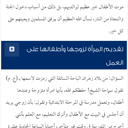
موت الأطفال خير عظيم لوالديهم، بل ذلك من أسباب دخول الجنة
والنجاة من النار، نسأل الله العظيم أن يوفق المسلمين ويعينهم على
كل خير.
تقديم المرأة لزوجها وأطفالها على
العمل
السؤال: من بلاد زهران الباحة السائلة التي رمزت لاسمها بـ (ع. م)
تقول سماحة الشيخ! حفظكم الله، بأنها امرأة متزوجة وعندها
أطفال، وتعمل مدرسة في المرحلة الابتدائية وتقول: بأن زوجي يريد
أن أجلس في البيت مع الأطفال وأترك التعليم، مع العلم بأنني
أخرج من المدرسة في وقت غير متأخر، أحياناً الساعة الحادية عشرة