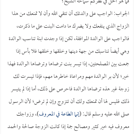
فما هو الحل في نظركم سماحة الشيخ؟
الجواب: الواجب على والدتك أن تتقي الله وأن لا تمنعك من هذا
الزواج الذي ينفعك ولا يضرك ما دامت البنت على ما ذكرت،
فالواجب على الوالدة الموافقة، لكن إذا وجدت ابنة تناسب الوالدة
وهي أيضاً تناسبك من جهة دينها وخلقها وخلقها فلا بأس إذا
جمعت بين المصلحتين، إذا تيسر بنت ترضاها وترضاها الوالدة فهذا
خير؛ لأن بر الوالدة مهم ومراعاة خاطرها مهم، فإذا تيسرت لك
زوجة غير هذه ترضاها الوالدة فاحرص على ذلك، أما إذا لم يتيسر
ذلك فليس لها أن تمنعك ولك أن تتزوج وإن لم ترض؛ لأن الرسول
صلى الله عليه وسلم قال: (
إنما الطاعة في المعروف
)، وزواجك
معروف فيه خير كثير ومصالح جمة إذا كانت الزوجة صالحة والحمد