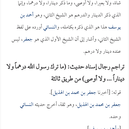
شاة، ولا بعيراً، ولا أوصى، وما ذكر ديناراً، ولا درهماً، وإنما
الذي ذكر الدينار والدرهم هو الشيخ الثاني، وهو
أحمد بن
يوسف
هذا هو الذي ذكره بكامله، و
النسائي
أورده على لفظ
الشيخ الثاني، وأشار إلى أن الشيخ الأول الذي هو
جعفر
، ليس
عنده دينار ولا درهم.
تراجم رجال إسناد حديث: (ما ترك رسول الله درهماً ولا
ديناراً ... ولا أوصى) من طريق ثالثة
قوله: [أخبرنا
جعفر بن محمد بن الهذيل
].
جعفر بن محمد بن الهذيل
، وهو ثقة، أخرج حديثه
النسائي
وحده.