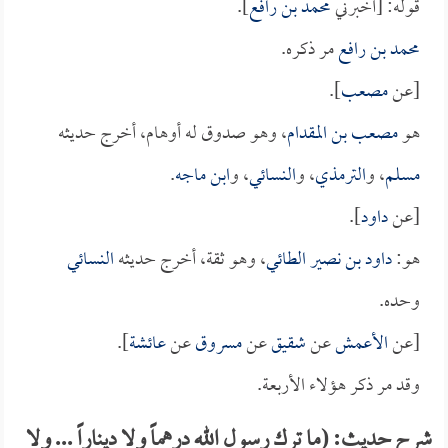
قوله: [أخبرني
محمد بن رافع
].
محمد بن رافع
مر ذكره.
[عن
مصعب
].
هو
مصعب بن المقدام
، وهو صدوق له أوهام، أخرج حديثه
مسلم
، و
الترمذي
، و
النسائي
، و
ابن ماجه
.
[عن
داود
].
هو:
داود بن نصير الطائي
، وهو ثقة، أخرج حديثه
النسائي
وحده.
[عن
الأعمش
عن
شقيق
عن
مسروق
عن
عائشة
].
وقد مر ذكر هؤلاء الأربعة.
شرح حديث: (ما ترك رسول الله درهماً ولا ديناراً ... ولا