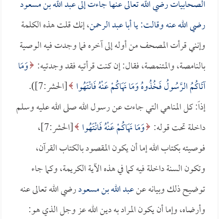
الصحابيات رضي الله تعالى عنها جاءت إلى
عبد الله بن مسعود
رضي الله عنه وقالت: يا
أبا عبد الرحمن
، إنك قلت هذه الكلمة
وإنني قرأت المصحف من أوله إلى آخره فما وجدت فيه الوصية
بالنامصة، والمتنمصة، فقال: إن كنت قرأتيه فقد وجدتيه:
وَمَا
آتَاكُمُ الرَّسُولُ فَخُذُوهُ وَمَا نَهَاكُمْ عَنْهُ فَانْتَهُوا
[الحشر:7]).
إذاً: كل المناهي التي جاءت عن رسول الله صلى الله عليه وسلم
داخلة تحت قوله:
وَمَا نَهَاكُمْ عَنْهُ فَانْتَهُوا
[الحشر:7]،
فوصيته بكتاب الله إما أن يكون المقصود بالكتاب القرآن،
وتكون السنة داخلة فيه كما في هذه الآية الكريمة، وكما جاء
توضيح ذلك وبيانه عن
عبد الله بن مسعود
رضي الله تعالى عنه
وأرضاه، وإما أن يكون المراد به دين الله عز وجل الذي هو: