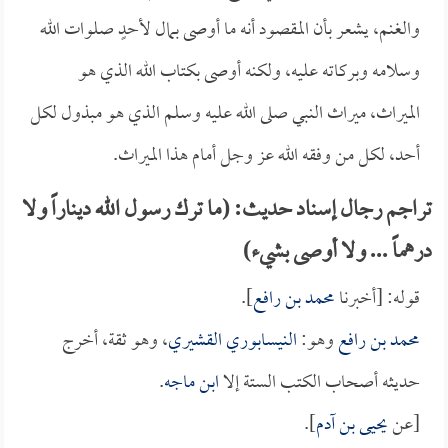
والغنم، يشعر بأن المقصود أنه ما أوصى بمال لأحدٍ صلوات الله
وسلامه وبركاته عليه، ولكنه أوصى بكتاب الله الذي هو
الميراث، ميراث النبي صلى الله عليه وسلم الذي هو مبذول لكل
أحد، لكل من وفقه الله عز وجل أمام هذا الميراث.
تراجم رجال إسناد حديث: (ما ترك رسول الله ديناراً ولا
درهماً ... ولا أوصى بشيء)
قوله: [أخبرنا
محمد بن رافع
].
محمد بن رافع
وهو:
النيسابوري القشيري
، وهو ثقة، أخرج
حديثه أصحاب الكتب الستة إلا
ابن ماجه
.
[عن
يحيى بن آدم
].