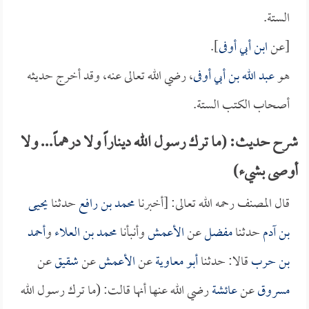
الستة.
[عن
ابن أبي أوفى
].
هو
عبد الله بن أبي أوفى
، رضي الله تعالى عنه، وقد أخرج حديثه
أصحاب الكتب الستة.
شرح حديث: (ما ترك رسول الله ديناراً ولا درهماً... ولا
أوصى بشيء)
قال المصنف رحمه الله تعالى: [أخبرنا
محمد بن رافع
حدثنا
يحيى
بن آدم
حدثنا
مفضل
عن
الأعمش
وأنبأنا
محمد بن العلاء
و
أحمد
بن حرب
قالا: حدثنا
أبو معاوية
عن
الأعمش
عن
شقيق
عن
مسروق
عن
عائشة
رضي الله عنها أنها قالت: (ما ترك رسول الله