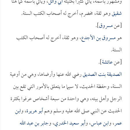
ومشهور باسمه، يأتي كثيراً بكنيته
أبي وائل
، ويأتي باسمه كما هنا
شقيق
وهو ثقة، مخضرم، أخرج له أصحاب الكتب الستة.
[عن
مسروق
].
هو
مسروق بن الأجدع
، وهو ثقة، أخرج له أصحاب الكتب
الستة.
[عن
عائشة
].
الصديقة بنت الصديق
رضي الله عنها وأرضاها، وهي من أوعية
السنة، وحفظة الحديث، لا سيما ما يتعلق بالأمور التي تقع بين
الرجل وأهل بيته، وهي واحدة من سبعة أشخاص عرفوا بكثرة
الحديث عن النبي صلى الله عليه وسلم وهم
أبو هريرة
، و
ابن
عمر
، و
ابن عباس
، و
أبو سعيد الخدري
، و
جابر بن عبد الله