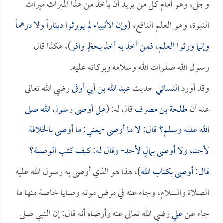
وجل، وهو أمام كل من يريد أن يأخذ من هذا الميراث ميراث
النبوة، وهو العلم النافع، (
وإن الأنبياء لم يورثوا ديناراً ولا درهماً
وإنما ورثوا العلم، فمن أخذ به أخذ بحظٍ وافر
)، هكذا قال
رسول الله صلوات الله وسلامه وبركاته عليه.
وقد أورد
النسائي
حديث
عبد الله بن أبي أوفى
رضي الله تعالى
عنه أن
طلحة بن مصرف
قال له: (
هل أوصى رسول الله صلى
الله عليه وسلم؟ قال: لا ما أوصى -يعني: ما أوصى بالخلافة
لأحد، ولا أوصى بمالٍ لأحد- وقال له: كيف كتب الوصية؟
قال: أوصى بكتاب الله
)، هذا هو الذي أوصى به رسول الله عليه
الصلاة والسلام، وجاء عنه في مرض موته وصايا خاصة منها ما
جاء عن
علي
رضي الله تعالى عنه وأرضاه أنه قال: إن النبي صلى