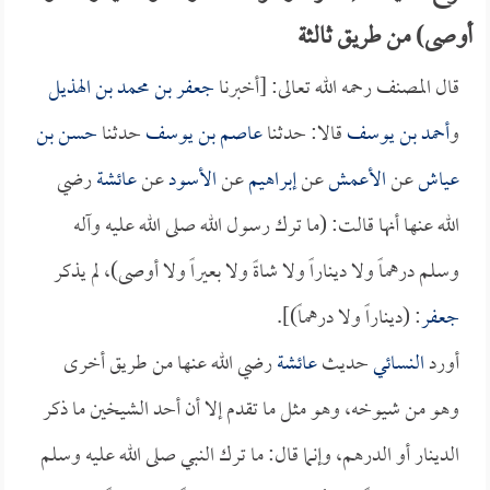
أوصى) من طريق ثالثة
قال المصنف رحمه الله تعالى: [أخبرنا
جعفر بن محمد بن الهذيل
و
أحمد بن يوسف
قالا: حدثنا
عاصم بن يوسف
حدثنا
حسن بن
عياش
عن
الأعمش
عن
إبراهيم
عن
الأسود
عن
عائشة
رضي
الله عنها أنها قالت: (ما ترك رسول الله صلى الله عليه وآله
وسلم درهماً ولا ديناراً ولا شاةً ولا بعيراً ولا أوصى)، لم يذكر
جعفر
: (ديناراً ولا درهماً)].
أورد
النسائي
حديث
عائشة
رضي الله عنها من طريق أخرى
وهو من شيوخه، وهو مثل ما تقدم إلا أن أحد الشيخين ما ذكر
الدينار أو الدرهم، وإنما قال: ما ترك النبي صلى الله عليه وسلم