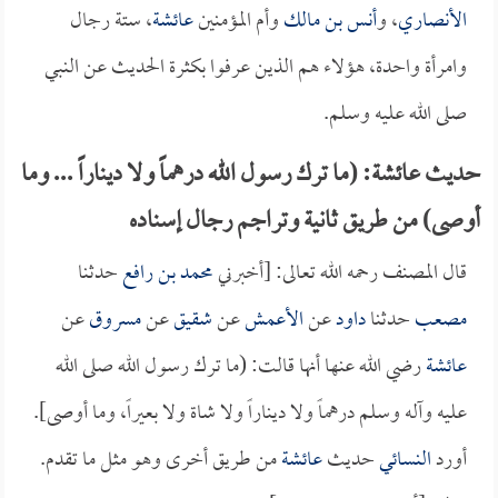
الأنصاري
، و
أنس بن مالك
وأم المؤمنين
عائشة
، ستة رجال
وامرأة واحدة، هؤلاء هم الذين عرفوا بكثرة الحديث عن النبي
صلى الله عليه وسلم.
حديث عائشة: (ما ترك رسول الله درهماً ولا ديناراً ... وما
أوصى) من طريق ثانية وتراجم رجال إسناده
قال المصنف رحمه الله تعالى: [أخبرني
محمد بن رافع
حدثنا
مصعب
حدثنا
داود
عن
الأعمش
عن
شقيق
عن
مسروق
عن
عائشة
رضي الله عنها أنها قالت: (ما ترك رسول الله صلى الله
عليه وآله وسلم درهماً ولا ديناراً ولا شاة ولا بعيراً، وما أوصى].
أورد
النسائي
حديث
عائشة
من طريق أخرى وهو مثل ما تقدم.