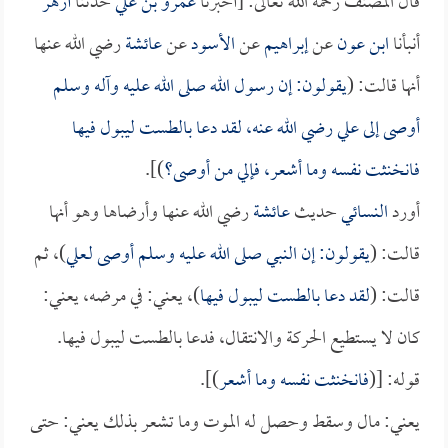
قال المصنف رحمه الله تعالى: [أخبرنا
عمرو بن علي
حدثنا
أزهر
أنبأنا
ابن عون
عن
إبراهيم
عن
الأسود
عن
عائشة
رضي الله عنها
أنها قالت: (
يقولون: إن رسول الله صلى الله عليه وآله وسلم
أوصى إلى
علي
رضي الله عنه، لقد دعا بالطست ليبول فيها
فانخنثت نفسه وما أشعر، فإلي من أوصى؟
)].
أورد
النسائي
حديث
عائشة
رضي الله عنها وأرضاها وهو أنها
قالت: (
يقولون: إن النبي صلى الله عليه وسلم أوصى لـعلي
)، ثم
قالت: (
لقد دعا بالطست ليبول فيها
)، يعني: في مرضه، يعني:
كان لا يستطيع الحركة والانتقال، فدعا بالطست ليبول فيها.
قوله: [(
فانخنثت نفسه وما أشعر
)].
يعني: مال وسقط وحصل له الموت وما تشعر بذلك يعني: حتى