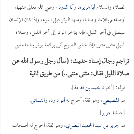
الصلاة والسلام
أبا هريرة
، و
أبا الدرداء
رضي الله تعالى عنهما،
أوصاهم بثلاث وصايا، ومنها الوتر قبل النوم، وإذا كان الإنسان
سيصلي في آخر الليل، فإنه يؤخر الوتر إلى آخر الليل، وصلاة
الليل مثنى مثنى فإذا خشي الصبح أتى بركعة يوتر بها ما مضى.
تراجم رجال إسناد حديث: (سأل رجل رسول الله عن
صلاة الليل فقال: مثنى مثنى..) من طريق ثانية
قوله: [أخبرنا
محمد بن قدامة
].
هو
المصيصي
، وهو ثقة، أخرج له
أبو داود
، و
النسائي
.
[حدثنا
جرير
].
هو
جرير بن عبد الحميد البصري
، وهو ثقة، أخرج له أصحاب