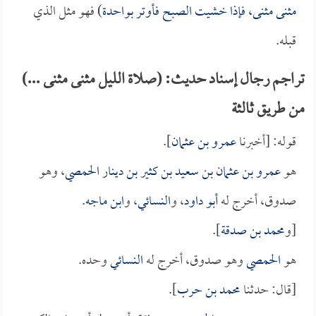
مثنى مثنى، فإذا خشيت الصبح فأوتر بواحدة
) فهو مثل الذي
قبله.
تراجم رجال إسناد حديث: (صلاة الليل مثنى مثنى ...)
من طريق ثالثة
قوله: [أخبرنا
عمرو بن عثمان
].
هو
عمرو بن عثمان بن سعيد بن كثير بن دينار الحمصي
، وهو
صدوق، أخرج له
أبو داود
، و
النسائي
، و
ابن ماجه
.
[و
محمد بن صدقة
].
هو
الحمصي
وهو صدوق، أخرج له
النسائي
وحده.
[قال: حدثنا
محمد بن حرب
].