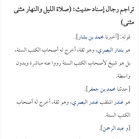
تراجم رجال إسناد حديث: (صلاة الليل والنهار مثنى
مثنى)
قوله: [أخبرنا
محمد بن بشار
].
هو
بندار البصري
، وهو ثقة، أخرج له أصحاب الكتب الستة،
بل هو شيخ لأصحاب الكتب الستة رووا عنه مباشرة وبدون
واسطة.
[حدثنا
محمد بن جعفر
].
هو
غندر
الملقب
غندر البصري
، وهو ثقة، أخرج له أصحاب
الكتب الستة.
[و
عبد الرحمن
].