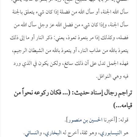
سأل الله الجنة، أو سأل الله من فضلة إذا كان شيء يتعلق بالجنة
سأل الجنة، وإذا كان شيء من فضل الله عز وجل سأل الله من
فضله، وكذلك إذا مر بتعوذ تعوذ، يعني: ذكر النار أو ما إلى ذلك
يتعوذ بالله من عذاب النار، أو يتعوذ بالله من الشيطان الرجيم،
فهذه الجمل تدل على أن ذلك سائغ، ولكن يكون في الذي ورد
فيه وهي النوافل.
تراجم رجال إسناد حديث: (... فكان ركوعه نحواً من
قيامه...)
قوله: [أخبرنا
الحسين بن منصور
].
هو
النيسابوري
، وهو ثقة، أخرج له
البخاري
، و
النسائي
.