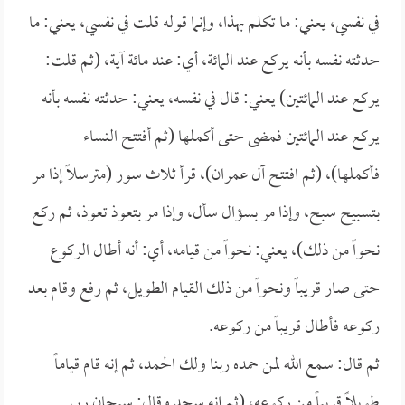
في نفسي، يعني: ما تكلم بهذا، وإنما قوله قلت في نفسي، يعني: ما
حدثته نفسه بأنه يركع عند المائة، أي: عند مائة آية، (ثم قلت:
يركع عند المائتين) يعني: قال في نفسه، يعني: حدثته نفسه بأنه
يركع عند المائتين فمضى حتى أكملها (ثم أفتتح النساء
فأكملها)، (ثم افتتح آل عمران)، قرأ ثلاث سور (مترسلاً إذا مر
بتسبيح سبح، وإذا مر بسؤال سأل، وإذا مر بتعوذ تعوذ، ثم ركع
نحواً من ذلك)، يعني: نحواً من قيامه، أي: أنه أطال الركوع
حتى صار قريباً ونحواً من ذلك القيام الطويل، ثم رفع وقام بعد
ركوعه فأطال قريباً من ركوعه.
ثم قال: سمع الله لمن حمده ربنا ولك الحمد، ثم إنه قام قياماً
طويلاً قريباً من ركوعه، (ثم إنه سجد وقال: سبحان ربي