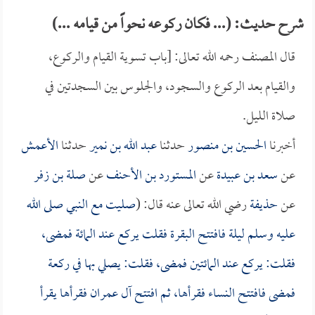
شرح حديث: (... فكان ركوعه نحواً من قيامه ...)
قال المصنف رحمه الله تعالى: [باب تسوية القيام والركوع،
والقيام بعد الركوع والسجود، والجلوس بين السجدتين في
صلاة الليل.
أخبرنا
الحسين بن منصور
حدثنا
عبد الله بن نمير
حدثنا
الأعمش
عن
سعد بن عبيدة
عن
المستورد بن الأحنف
عن
صلة بن زفر
عن
حذيفة
رضي الله تعالى عنه قال: (
صليت مع النبي صلى الله
عليه وسلم ليلة فافتتح البقرة فقلت يركع عند المائة فمضى،
فقلت: يركع عند المائتين فمضى، فقلت: يصلي بها في ركعة
فمضى فافتتح النساء فقرأها، ثم افتتح آل عمران فقرأها يقرأ