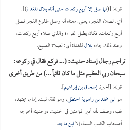
قوله: [(
فما صلى إلا أربع ركعات حتى أتاه
بلال
للغداة
)].
أي: لصلاة الفجر، يعني: معناه أنه وصل طلوع الفجر فصلى
أربع ركعات، فكان يطيل القراءة والذي صلاه أربع ركعات،
وعند ذلك جاءه
بلال
للغداة أي: لصلاة الصبح.
تراجم رجال إسناد حديث: (... فركع فقال في ركوعه:
سبحان ربي العظيم مثل ما كان قائماً ...) من طريق أخرى
قوله: [أخبرنا
إسحاق بن إبراهيم
].
هو
ابن مخلد بن راهوية الحنظلي
، وهو ثقة، ثبت، إمام، مجتهد،
فقيه، وصف بأنه أمير المؤمنين في الحديث ،وحديثه أخرجه
أصحاب الكتب الستة، إلا
ابن ماجه
.