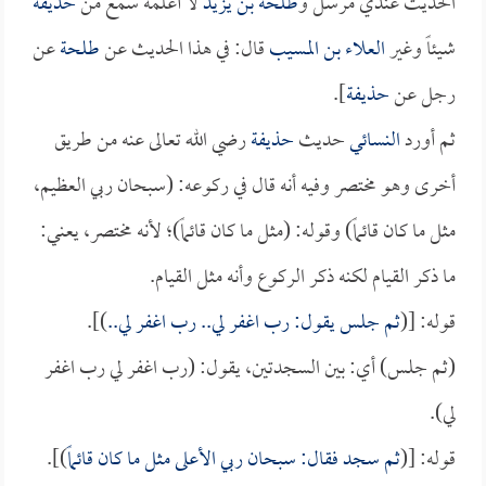
الحديث عندي مرسل و
طلحة بن يزيد
لا أعلمه سمع من
حذيفة
شيئاً وغير
العلاء بن المسيب
قال: في هذا الحديث عن
طلحة
عن
رجل عن
حذيفة
].
ثم أورد
النسائي
حديث
حذيفة
رضي الله تعالى عنه من طريق
أخرى وهو مختصر وفيه أنه قال في ركوعه: (سبحان ربي العظيم،
مثل ما كان قائماً) وقوله: (مثل ما كان قائماً)؛ لأنه مختصر، يعني:
ما ذكر القيام لكنه ذكر الركوع وأنه مثل القيام.
قوله: [(
ثم جلس يقول: رب اغفر لي.. رب اغفر لي..
)].
(ثم جلس) أي: بين السجدتين، يقول: (رب اغفر لي رب اغفر
لي).
قوله: [(
ثم سجد فقال: سبحان ربي الأعلى مثل ما كان قائماً
)].