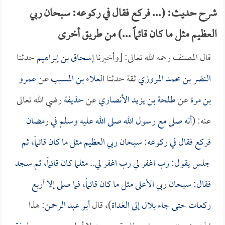
شرح حديث: (... فركع فقال في ركوعه: سبحان ربي
العظيم مثل ما كان قائماً ...) من طريق أخرى
قال المصنف رحمه الله تعالى: [وأخبرنا
إسحاق بن إبراهيم
حدثنا
النضر بن محمد المروزي
ثقة حدثنا
العلاء بن المسيب
عن
عمرو
بن مرة
عن
طلحة بن يزيد الأنصاري
عن
حذيفة
رضي الله تعالى
عنه: (
أنه صلى مع رسول الله صلى الله عليه وسلم في رمضان
فركع فقال في ركوعه: سبحان ربي العظيم مثل ما كان قائماً، ثم
جلس يقول: رب اغفر لي رب اغفر لي.. مثلما كان قائماً، ثم سجد
فقال: سبحان ربي الأعلى مثل ما كان قائماً، فما صلى إلا أربع
ركعات حتى جاء
بلال
إلى الغداة
)، قال
أبو عبد الرحمن
: هذا